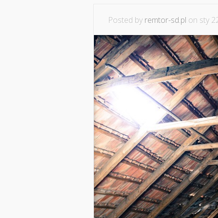
Posted by
remtor-sd.pl
on sty 2