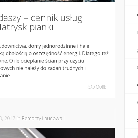
aszy – cennik usług
atrysk pianki
downictwa, domy jednorodzinne i hale
ą dbałością o oszczędność energii. Dlatego też
ne. O ile ocieplanie ścian przy użyciu
nowych nie należy do zadań trudnych i
nie...
READ MORE
0, 2017 in
Remonty i budowa
|