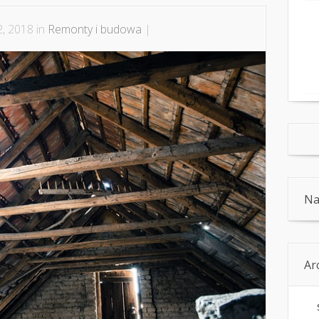
2, 2018 in
Remonty i budowa
|
Na
Ar