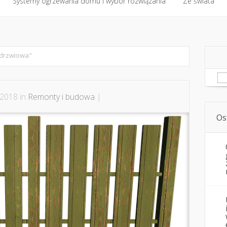
Systemy ogrzewania domu i wybór rozwiązania
Współpraca i kontakt
Plan remontu i kolejność etapów
Ze świata
Systemy ogrzewania domu i wybór rozwiązania
Ze świata
 drzwiowa"
Sz
 2018 in
Remonty i budowa
|
Os