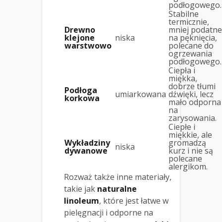
podłogowego.
Stabilne
termicznie,
Drewno
mniej podatne
klejone
niska
na pęknięcia,
warstwowo
polecane do
ogrzewania
podłogowego.
Ciepła i
miękka,
dobrze tłumi
Podłoga
umiarkowana
dźwięki, lecz
korkowa
mało odporna
na
zarysowania.
Ciepłe i
miękkie, ale
Wykładziny
gromadzą
niska
dywanowe
kurz i nie są
polecane
alergikom.
Rozważ także inne materiały,
takie jak
naturalne
linoleum
, które jest łatwe w
pielęgnacji i odporne na