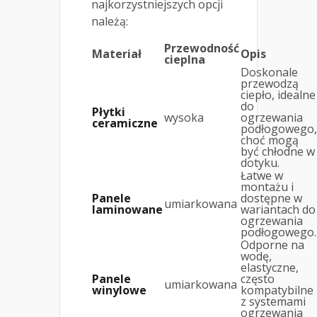
najkorzystniejszych opcji
należą:
Przewodność
Materiał
Opis
cieplna
Doskonale
przewodzą
ciepło, idealne
do
Płytki
wysoka
ogrzewania
ceramiczne
podłogowego,
choć mogą
być chłodne w
dotyku.
Łatwe w
montażu i
Panele
dostępne w
umiarkowana
laminowane
wariantach do
ogrzewania
podłogowego.
Odporne na
wodę,
elastyczne,
Panele
często
umiarkowana
winylowe
kompatybilne
z systemami
ogrzewania