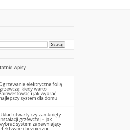
Remonty i budowa
ukaj:
tatnie wpisy
Ogrzewanie elektryczne folią
grzewczą: kiedy warto
zainwestować i jak wybrać
najlepszy system dla domu
Układ otwarty czy zamknięty
instalacji grzewczej – jak
wybrać system zapewniający
efektywne i bezpieczne