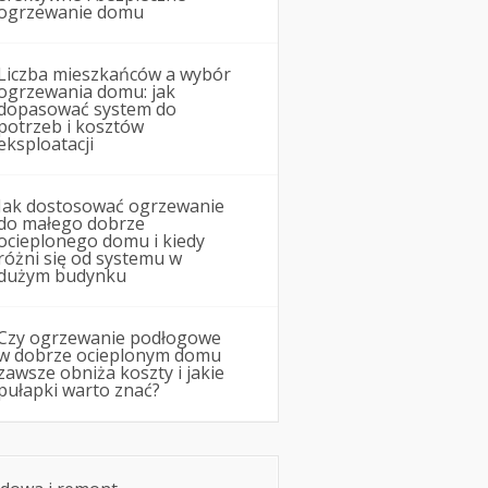
ogrzewanie domu
Liczba mieszkańców a wybór
ogrzewania domu: jak
dopasować system do
potrzeb i kosztów
eksploatacji
Jak dostosować ogrzewanie
do małego dobrze
ocieplonego domu i kiedy
różni się od systemu w
dużym budynku
Czy ogrzewanie podłogowe
w dobrze ocieplonym domu
zawsze obniża koszty i jakie
pułapki warto znać?