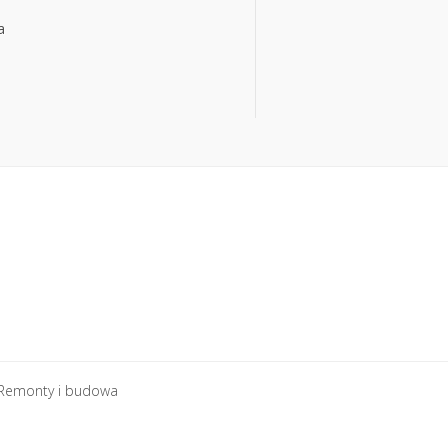
a
a
Remonty i budowa