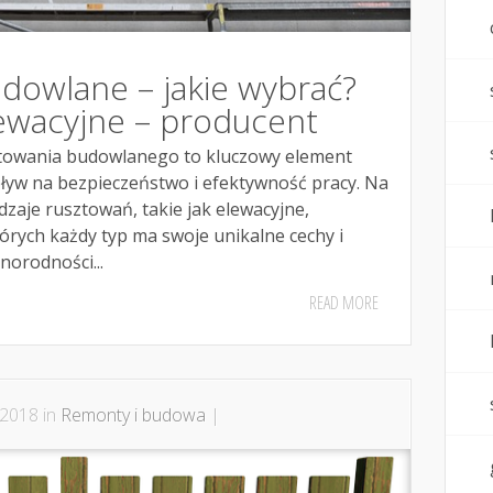
dowlane – jakie wybrać?
ewacyjne – producent
owania budowlanego to kluczowy element
ływ na bezpieczeństwo i efektywność pracy. Na
zaje rusztowań, takie jak elewacyjne,
tórych każdy typ ma swoje unikalne cechy i
norodności...
READ MORE
 2018 in
Remonty i budowa
|