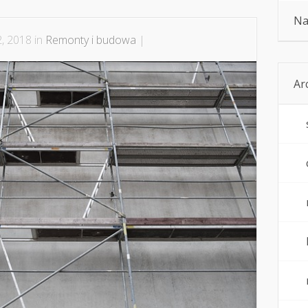
Na
, 2018 in
Remonty i budowa
|
Ar