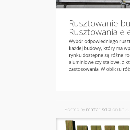
Rusztowanie bu
Rusztowania el
Wybór odpowiedniego ruszt
każdej budowy, który ma wp
rynku dostępne są różne rod
aluminiowe czy stalowe, z k
zastosowania. W obliczu róż
Posted by
remtor-sd.pl
on lut 3,