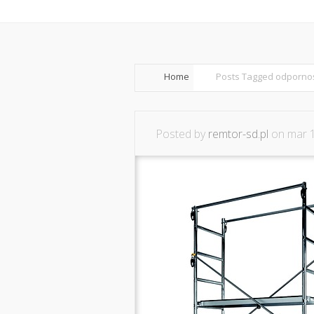
Home
O nas
Home
Posts Tagged
odporno
Posted by
remtor-sd.pl
on mar 1