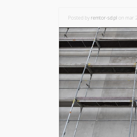
Posted by
remtor-sd.pl
on mar 2