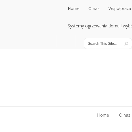
Home
O nas
Współpraca 
Home
Systemy ogrzewania domu i wybó
O nas
Współpraca 
Systemy ogrzewania domu i wybó
Home
O nas