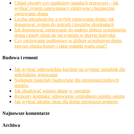
Układ otwarty czy zamknięty instalacji grzewczej – jak
wybrać system zapewniający efektywne i bezpieczne
ogrzewanie domu
Liczba mieszkańców a wybór ogrzewania domu: jak
dopasować system do potrzeb i kosztów eksploatacji
Jak dostosować ogrzewanie do małego dobrze ocieplonego
domu i kiedy różni się od systemu w dużym budynku
Czy ogrzewanie podłogowe w dobrze ocieplonym domu
zawsze obniża koszty i jakie pułapki warto znać?
Budowa i remont
Jak wybrać odpowiednią kuchnię na wymiar: poradnik dla
miłośników gotowania
Najlepsze materiały budowlane dla energooszczędnych
domów
Jak zbudować własną altanę w ogrodzie
Remonty kominka: odnowienie centralnego punktu salonu
Jak wybrać idealne okna dla domu energooszczędnego
Najnowsze komentarze
Archiwa