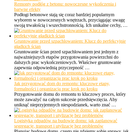
Remonty podłóg z betonu: nowoczesne wykończenia i
barwne efekty
Podłogi betonowe stają się coraz bardziej popularnym
wyborem w nowoczesnych wnętrzach, przyciągając uwagę
swoją trwałością i wszechstronnością. Ich unikalne cechy, …
Gruntowanie przed szpachlowaniem: Klucz do perfekcyjnie
gładkich ścian
Gruntowanie ścian przed szpachlowaniem jest jednym z
najważniejszych etapów przygotowania powierzchni do
dalszych prac wykończeniowych. Właściwe gruntowanie
zapewnia odpowiednią przyczepność …
Jak przygotować dom do remontu: kluczowe etapy,
formalności i organizacja prac krok po kroku
Przygotowanie domu do remontu to kluczowy proces, który
może zaważyć na całym sukcesie przedsięwzięcia. Aby
uniknąć nieprzyjemnych niespodzianek, warto znać …
Logistyka odpadów na budowie domu: jak zaplanować
segregację, transport i utylizację bez problemów
Planując budowę domu, często nie zdajemy sobie sprawy, jak