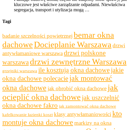
kluczowe jest właściwe zarządzanie odpadami. Niewłaściwa
segregacja, transport i utylizacja mogą …
Tagi
bemar okna
badanie szczelności powietrznej
dachowe
Docieplanie Warszawa
drzwi
drzwi polskone
antywłamaniowe warszawa
drzwi zewnętrzne Warszawa
warszawa
ile kosztują okna dachowe
jakie
grzejniki warszawa
jak montować
okna dachowe polecacie
jak
okna dachowe
jak obrobić okna dachowe
ocieplić okna dachowe
jak uszczelnić
okna dachowe fakro
jak zamontować okna dachowe
kto
klasy antywłamaniowości
kafelkowanie łazienki koszt
montuje okna dachowe
markizy na okna