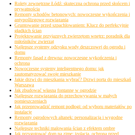
Rolety zewnętrzne Łódź: skuteczna ochrona przed słońcem i
prywatnością
Remonty schodów betonowych: nowoczesne wykończenia i
antypoślizgowe rozwiązania
Gruntowanie przed szpachlowaniem: Klucz do perfekcyjnie
gładkich ścian
Projektowanie przyjaznych zwierzętom wnętrz: poradnik dla
miłośników zwierząt
Najlepsze systemy odzysku wody deszczowej do ogrodu i
domu
Remonty fasad z drewna: nowoczesne wykończenia i
ochrona
Nowoczesne systemy inteligentnego domu: jak
zautomatyzować swoje mieszkanie
Jakie drzwi do mieszkania wybrać? Drzwi porta do mieszkań
Warszawa
Jak zbudować własną fontannę w ogrodzie
Najlepsze rozwiązania do przechowywania w małych
pomieszczeniach
Jak przeprowadzić remont podłogi: od wyboru materiałów po
instalację
Remonty ogrodowych altanek: personalizacja i wygodne
rozwiązania
Najlepsze techniki malowania ścian z efektem ombre
Jak przygotować dom na zimę: izolacja, ochrona przed