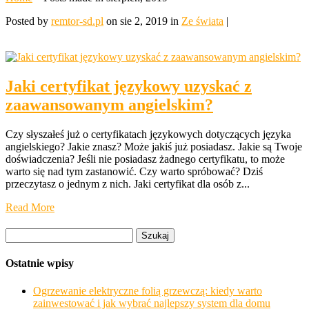
Posted by
remtor-sd.pl
on sie 2, 2019 in
Ze świata
|
Jaki certyfikat językowy uzyskać z
zaawansowanym angielskim?
Czy słyszałeś już o certyfikatach językowych dotyczących języka
angielskiego? Jakie znasz? Może jakiś już posiadasz. Jakie są Twoje
doświadczenia? Jeśli nie posiadasz żadnego certyfikatu, to może
warto się nad tym zastanowić. Czy warto spróbować? Dziś
przeczytasz o jednym z nich. Jaki certyfikat dla osób z...
Read More
Szukaj:
Ostatnie wpisy
Ogrzewanie elektryczne folią grzewczą: kiedy warto
zainwestować i jak wybrać najlepszy system dla domu