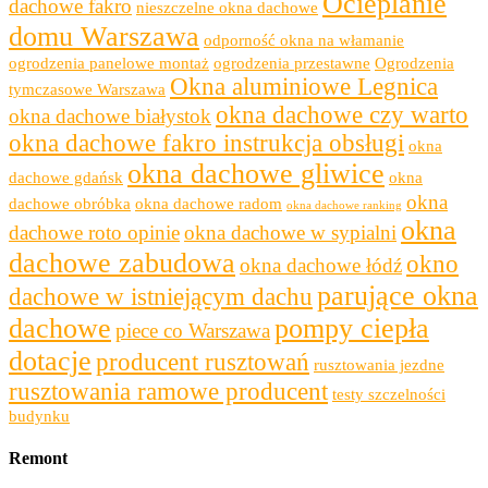
Ocieplanie
dachowe fakro
nieszczelne okna dachowe
domu Warszawa
odporność okna na włamanie
ogrodzenia panelowe montaż
ogrodzenia przestawne
Ogrodzenia
Okna aluminiowe Legnica
tymczasowe Warszawa
okna dachowe czy warto
okna dachowe białystok
okna dachowe fakro instrukcja obsługi
okna
okna dachowe gliwice
dachowe gdańsk
okna
okna
dachowe obróbka
okna dachowe radom
okna dachowe ranking
okna
dachowe roto opinie
okna dachowe w sypialni
dachowe zabudowa
okno
okna dachowe łódź
parujące okna
dachowe w istniejącym dachu
dachowe
pompy ciepła
piece co Warszawa
dotacje
producent rusztowań
rusztowania jezdne
rusztowania ramowe producent
testy szczelności
budynku
Remont