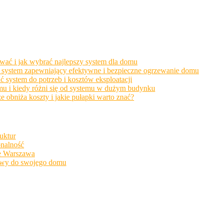
wać i jak wybrać najlepszy system dla domu
ać system zapewniający efektywne i bezpieczne ogrzewanie domu
system do potrzeb i kosztów eksploatacji
u i kiedy różni się od systemu w dużym budynku
bniża koszty i jakie pułapki warto znać?
uktur
onalność
ne Warszawa
towy do swojego domu