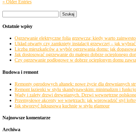
« Older Entries
Szukaj:
Ostatnie wpisy
Ogrzewanie elektryczne folią grzewczą: kiedy warto zainwesto
Układ otwarty czy zamknięty instalacji grzewczej – jak wybr
Liczba mieszkańców a wybór ogrzewania domu: jak dopasować 
Jak dostosować ogrzewanie do małego dobrze ocieplonego dom
Czy ogrzewanie podłogowe w dobrze ocieplonym domu zawsze o
Budowa i remont
Remonty ogrodowych altanek: nowe życie dla drewnianych str
Remont łazienki w stylu skandynawskim: minimalizm i funkcj
Wady i zalety drzwi drewnianych. Drzwi wewnętrzne polsko
Przemysłowe akcenty we wnętrzach: jak wprowadzić styl lof
Jak stworzyć luksusową kuchnię w stylu glamour
Najnowsze komentarze
Archiwa