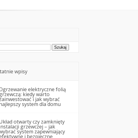
Remonty i budowa
ukaj:
tatnie wpisy
Ogrzewanie elektryczne folią
grzewczą: kiedy warto
zainwestować i jak wybrać
najlepszy system dla domu
Układ otwarty czy zamknięty
instalacji grzewczej – jak
wybrać system zapewniający
efektywne i bezpieczne