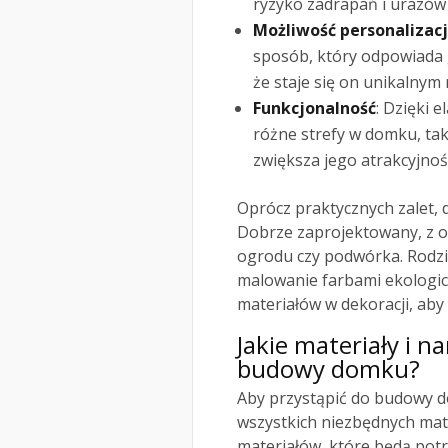
ryzyko zadrapań i urazów 
Możliwość personalizacj
sposób, który odpowiada g
że staje się on unikalnym
Funkcjonalność
: Dzięki 
różne strefy w domku, taki
zwiększa jego atrakcyjność
Oprócz praktycznych zalet, 
Dobrze zaprojektowany, z 
ogrodu czy podwórka. Rodzi
malowanie farbami ekologic
materiałów w dekoracji, aby
Jakie materiały i 
budowy domku?
Aby przystąpić do budowy d
wszystkich niezbędnych mat
materiałów, które będą pot