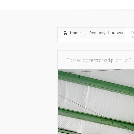
Home
O nas
Home
Remonty i budowa
D
w
Posted by
remtor-sd.pl
on lut 3,