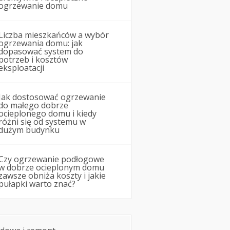
ogrzewanie domu
Liczba mieszkańców a wybór
ogrzewania domu: jak
dopasować system do
potrzeb i kosztów
eksploatacji
Jak dostosować ogrzewanie
do małego dobrze
ocieplonego domu i kiedy
różni się od systemu w
dużym budynku
Czy ogrzewanie podłogowe
w dobrze ocieplonym domu
zawsze obniża koszty i jakie
pułapki warto znać?