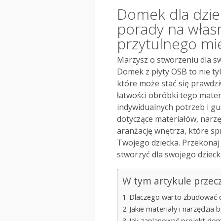
Domek dla dziec
porady na włas
przytulnego mi
Marzysz o stworzeniu dla s
Domek z płyty OSB to nie tyl
które może stać się prawdzi
łatwości obróbki tego mate
indywidualnych potrzeb i gu
dotyczące materiałów, narzę
aranżację wnętrza, które sp
Twojego dziecka. Przekonaj s
stworzyć dla swojego dziec
W tym artykule przec
Dlaczego warto zbudować d
Jakie materiały i narzędzi
Jak zaplanować projekt dom