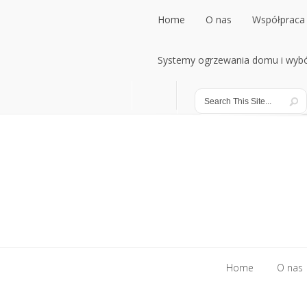
Home
O nas
Współpraca 
Home
Systemy ogrzewania domu i wybó
O nas
Współpraca 
Systemy ogrzewania domu i wybó
Home
O nas