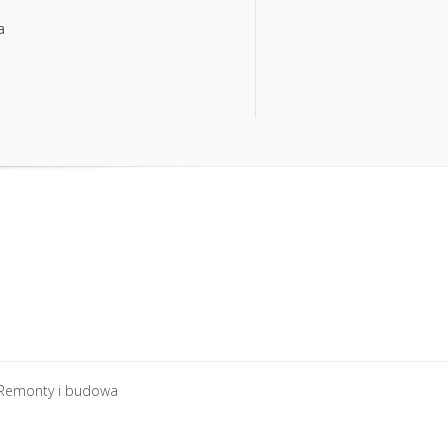
a
a
Remonty i budowa