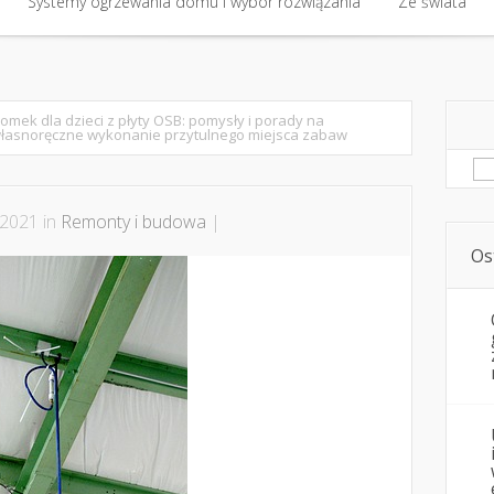
Systemy ogrzewania domu i wybór rozwiązania
Współpraca i kontakt
Plan remontu i kolejność etapów
Ze świata
Systemy ogrzewania domu i wybór rozwiązania
Ze świata
omek dla dzieci z płyty OSB: pomysły i porady na
łasnoręczne wykonanie przytulnego miejsca zabaw
Sz
 2021 in
Remonty i budowa
|
Os