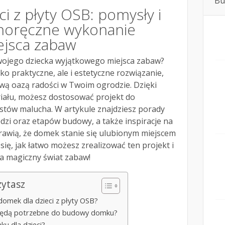
Bu
i z płyty OSB: pomysły i
noręczne wykonanie
ejsca zabaw
wojego dziecka wyjątkowego miejsca zabaw?
ko praktyczne, ale i estetyczne rozwiązanie,
wą oazą radości w Twoim ogrodzie. Dzięki
riału, możesz dostosować projekt do
stów malucha. W artykule znajdziesz porady
dzi oraz etapów budowy, a także inspiracje na
rawią, że domek stanie się ulubionym miejscem
ię, jak łatwo możesz zrealizować ten projekt i
ka magiczny świat zabaw!
zytasz
omek dla dzieci z płyty OSB?
a będą potrzebne do budowy domku?
ku dla dzieci?