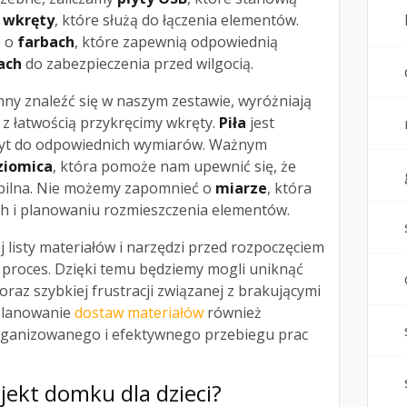
e
wkręty
, które służą do łączenia elementów.
e o
farbach
, które zapewnią odpowiednią
ach
do zabezpieczenia przed wilgocią.
ny znaleźć się w naszym zestawie, wyróżniają
ej z łatwością przykręcimy wkręty.
Piła
jest
płyt do odpowiednich wymiarów. Ważnym
ziomica
, która pomoże nam upewnić się, że
tabilna. Nie możemy zapomnieć o
miarze
, która
ch i planowaniu rozmieszczenia elementów.
listy materiałów i narzędzi przed rozpoczęciem
 proces. Dzięki temu będziemy mogli uniknąć
raz szybkiej frustracji związanej z brakującymi
planowanie
dostaw materiałów
również
zorganizowanego i efektywnego przebiegu prac
jekt domku dla dzieci?