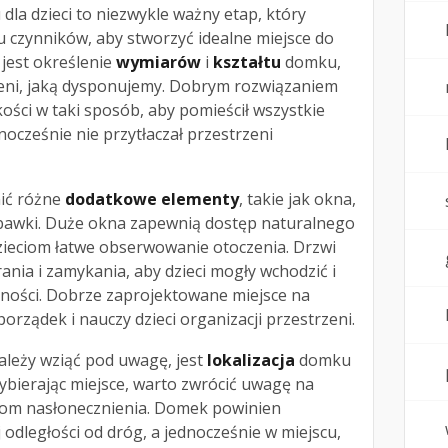
la dzieci to niezwykle ważny etap, który
 czynników, aby stworzyć idealne miejsce do
jest określenie
wymiarów
i
kształtu
domku,
eni, jaką dysponujemy. Dobrym rozwiązaniem
kości w taki sposób, aby pomieścił wszystkie
nocześnie nie przytłaczał przestrzeni
nić różne
dodatkowe elementy
, takie jak okna,
zabawki. Duże okna zapewnią dostęp naturalnego
dzieciom łatwe obserwowanie otoczenia. Drzwi
ania i zamykania, aby dzieci mogły wchodzić i
ności. Dobrze zaprojektowane miejsce na
ządek i nauczy dzieci organizacji przestrzeni.
ależy wziąć pod uwagę, jest
lokalizacja
domku
Wybierając miejsce, warto zwrócić uwagę na
iom nasłonecznienia. Domek powinien
 odległości od dróg, a jednocześnie w miejscu,