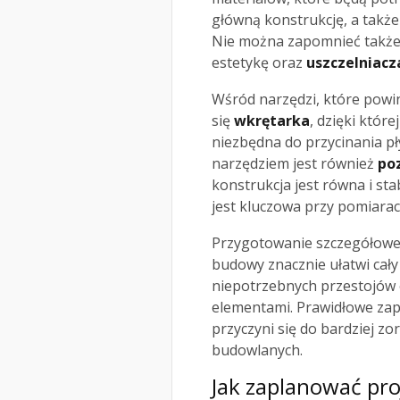
główną konstrukcję, a takż
Nie można zapomnieć takż
estetykę oraz
uszczelniacz
Wśród narzędzi, które powin
się
wkrętarka
, dzięki któr
niezbędna do przycinania 
narzędziem jest również
po
konstrukcja jest równa i s
jest kluczowa przy pomiara
Przygotowanie szczegółowej 
budowy znacznie ułatwi cały
niepotrzebnych przestojów o
elementami. Prawidłowe za
przyczyni się do bardziej 
budowlanych.
Jak zaplanować pro