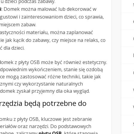
u dzieci podczas zabawy.
i
: Domek można malować lub dekorować w
ustowi i zainteresowaniom dzieci, co sprawia,
 miejscem zabaw.
elastyczności materiału, można zaplanować
e jak kącik do zabawy, czy miejsce na relaks, co
 dla dzieci.
domek z płyty OSB może być również estetyczny.
odpowiednim wykończeniem, stanie się ozdobą
ce mogą zastosować różne techniki, takie jak
znymi czy wykorzystanie naturalnych
 domek zyskał przyjemny dla oka wygląd.
narzędzia będą potrzebne do
omku z płyty OSB, kluczowe jest zebranie
eriałów oraz narzędzi. Do podstawowych
rzebne, zaliczamy
płyty OSB
, które stanowią