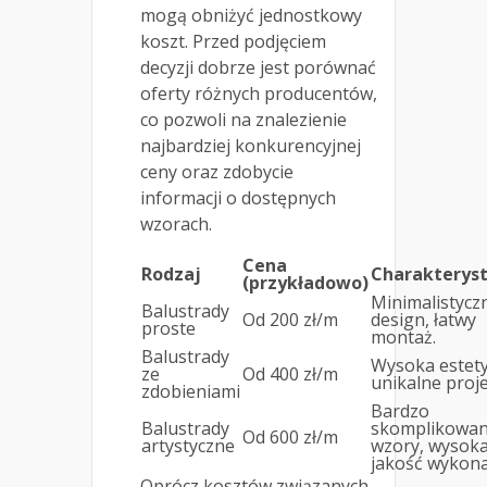
mogą obniżyć jednostkowy
koszt. Przed podjęciem
decyzji dobrze jest porównać
oferty różnych producentów,
co pozwoli na znalezienie
najbardziej konkurencyjnej
ceny oraz zdobycie
informacji o dostępnych
wzorach.
Cena
Rodzaj
Charakterys
(przykładowo)
Minimalistycz
Balustrady
Od 200 zł/m
design, łatwy
proste
montaż.
Balustrady
Wysoka estety
ze
Od 400 zł/m
unikalne proje
zdobieniami
Bardzo
Balustrady
skomplikowa
Od 600 zł/m
artystyczne
wzory, wysok
jakość wykona
Oprócz kosztów związanych