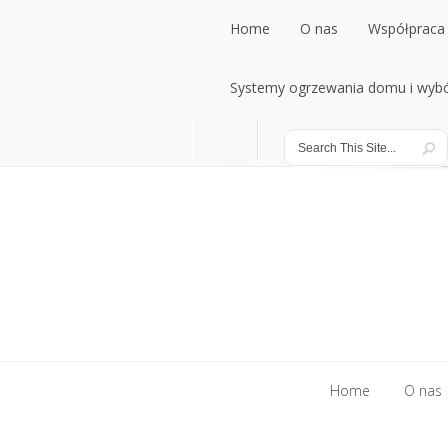
Home
O nas
Współpraca 
Home
Systemy ogrzewania domu i wybó
O nas
Współpraca 
Systemy ogrzewania domu i wybó
Home
O nas