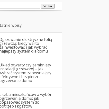
ukaj:
tatnie wpisy
Ogrzewanie elektryczne folią
grzewczą: kiedy warto
zainwestować i jak wybrać
najlepszy system dla domu
Układ otwarty czy zamknięty
instalacji grzewczej – jak
wybrać system zapewniający
efektywne i bezpieczne
ogrzewanie domu
Liczba mieszkańców a wybór
ogrzewania domu: jak
dopasować system do
potrzeb i kosztów