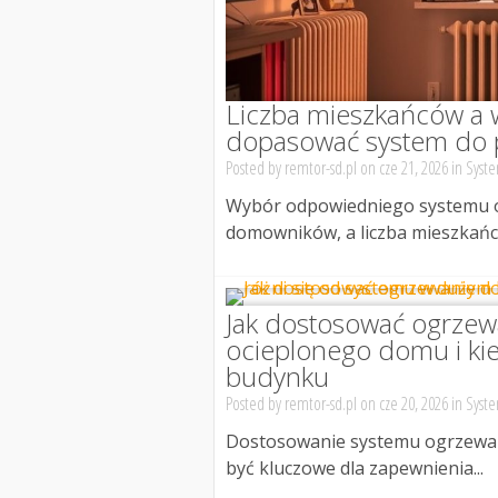
Liczba mieszkańców a 
dopasować system do po
Posted by
remtor-sd.pl
on cze 21, 2026 in
Syste
Wybór odpowiedniego systemu o
domowników, a liczba mieszkańcó
Jak dostosować ogrzew
ocieplonego domu i ki
budynku
Posted by
remtor-sd.pl
on cze 20, 2026 in
Syste
Dostosowanie systemu ogrzewa
być kluczowe dla zapewnienia...