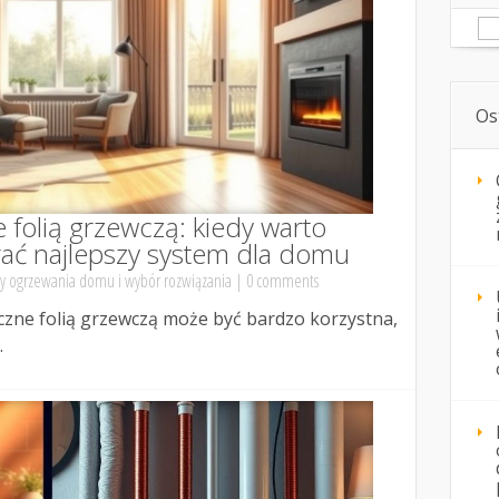
Sz
Os
 folią grzewczą: kiedy warto
rać najlepszy system dla domu
y ogrzewania domu i wybór rozwiązania
|
0 comments
czne folią grzewczą może być bardzo korzystna,
.