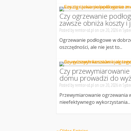
Czy ogrzewanie podło
zawsze obniża koszty i 
Posted by
remtor-sd.pl
on cze 20, 2026 in
Syste
Ogrzewanie podłogowe w dobrze
oszczędności, ale nie jest to...
Czy przewymiarowanie
domu prowadzi do wyżs
Posted by
remtor-sd.pl
on cze 20, 2026 in
Syste
Przewymiarowanie ogrzewania w
nieefektywnego wykorzystania...
« Older Entries