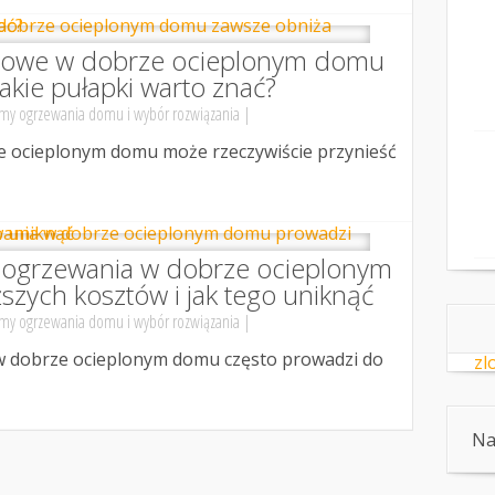
gowe w dobrze ocieplonym domu
jakie pułapki warto znać?
my ogrzewania domu i wybór rozwiązania
|
 ocieplonym domu może rzeczywiście przynieść
 ogrzewania w dobrze ocieplonym
zych kosztów i jak tego uniknąć
my ogrzewania domu i wybór rozwiązania
|
 dobrze ocieplonym domu często prowadzi do
zl
Na