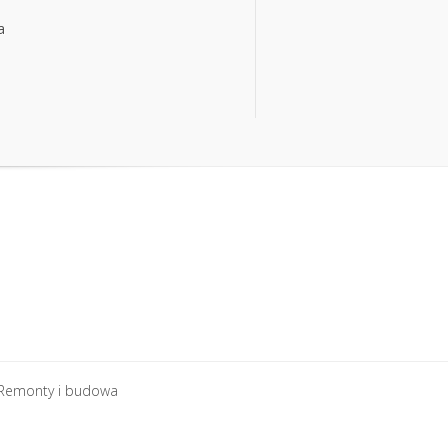
a
a
Remonty i budowa