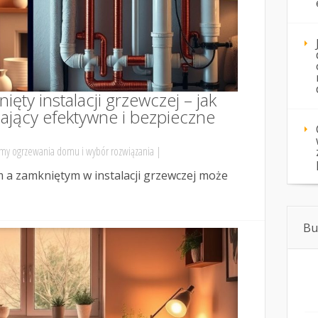
ęty instalacji grzewczej – jak
ający efektywne i bezpieczne
my ogrzewania domu i wybór rozwiązania
|
a zamkniętym w instalacji grzewczej może
Bu