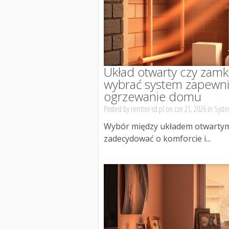
Układ otwarty czy zamkni
wybrać system zapewni
ogrzewanie domu
Posted by
remtor-sd.pl
on cze 21, 2026 in
Syste
Wybór między układem otwartym 
zadecydować o komforcie i...