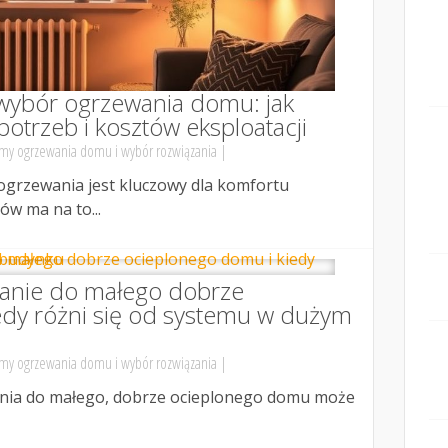
wybór ogrzewania domu: jak
trzeb i kosztów eksploatacji
my ogrzewania domu i wybór rozwiązania
|
grzewania jest kluczowy dla komfortu
w ma na to...
anie do małego dobrze
edy różni się od systemu w dużym
my ogrzewania domu i wybór rozwiązania
|
nia do małego, dobrze ocieplonego domu może