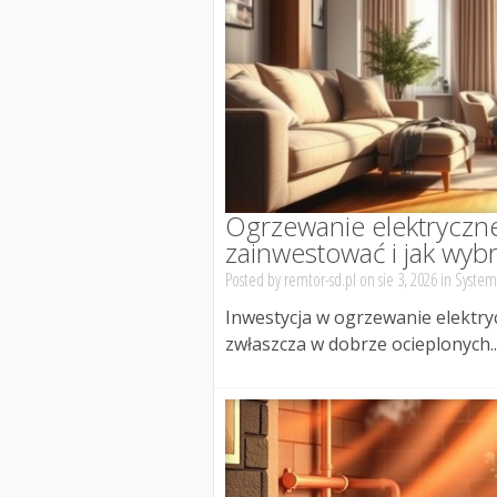
Ogrzewanie elektryczne
zainwestować i jak wyb
Posted by
remtor-sd.pl
on sie 3, 2026 in
System
Inwestycja w ogrzewanie elektry
zwłaszcza w dobrze ocieplonych..