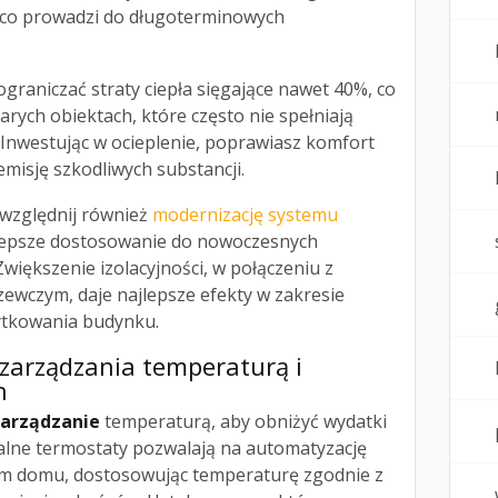
 co prowadzi do długoterminowych
raniczać straty ciepła sięgające nawet 40%, co
arych obiektach, które często nie spełniają
Inwestując w ocieplenie, poprawiasz komfort
emisję szkodliwych substancji.
względnij również
modernizację systemu
epsze dostosowanie do nowoczesnych
iększenie izolacyjności, w połączeniu z
wczym, daje najlepsze efekty w zakresie
ytkowania budynku.
 zarządzania temperaturą i
h
zarządzanie
temperaturą, aby obniżyć wydatki
lne termostaty pozwalają na automatyzację
im domu, dostosowując temperaturę zgodnie z