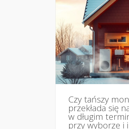
Czy tańszy mo
przekłada się n
w długim termi
przy wyborze i i