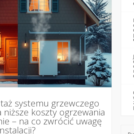
ntaż systemu grzewczego
a niższe koszty ogrzewania
nie – na co zwrócić uwagę
nstalacji?