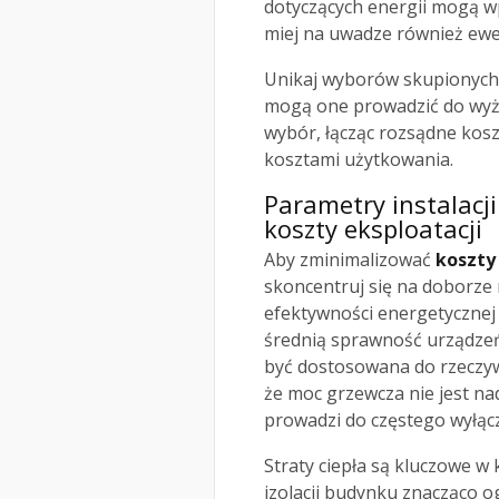
dotyczących energii mogą wp
miej na uwadze również ew
Unikaj wyborów skupionych 
mogą one prowadzić do wyżs
wybór, łącząc rozsądne kosz
kosztami użytkowania.
Parametry instalacj
koszty eksploatacji
Aby zminimalizować
koszty
skoncentruj się na doborze
efektywności energetycznej 
średnią sprawność urządzeń
być dostosowana do rzeczyw
że moc grzewcza nie jest na
prowadzi do częstego wyłącz
Straty ciepła są kluczowe 
izolacji budynku znacząco o