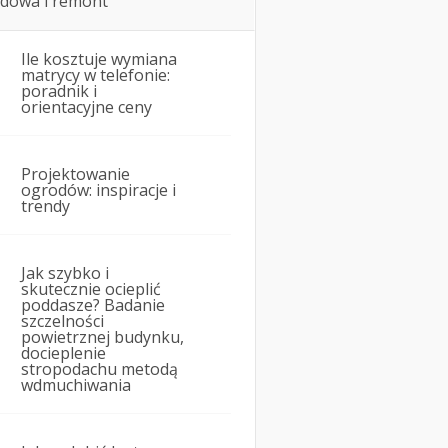
dowa i remont
Ile kosztuje wymiana
matrycy w telefonie:
poradnik i
orientacyjne ceny
Projektowanie
ogrodów: inspiracje i
trendy
Jak szybko i
skutecznie ocieplić
poddasze? Badanie
szczelności
powietrznej budynku,
docieplenie
stropodachu metodą
wdmuchiwania