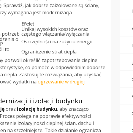
 Sprawdź, jak dobrze zaizolowane są ściany,
 czy wymagana jest modernizacja.
Efekt
Unikaj wysokich kosztów oraz
h potrzeb
częstego włączania/wyłączania
dzenia o
Oszczędności na zużyciu energii
OP
li to
Ograniczenie strat ciepła
y pozwoli określić zapotrzebowanie cieplne
akterystykę, co pomoże w odpowiednim doborze
ła ciepła. Zastosuj te rozwiązania, aby uzyskać
kować wydatki na
ogrzewanie w długiej
rnizacji i izolacji budynku
ję
oraz
izolację budynku
, aby znacząco
 Proces polega na poprawie efektywności
zenie izolacyjności cieplnej ścian, dachu i
en na szczelniejsze. Takie działanie ogranicza