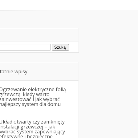
Remonty i budowa
ukaj:
tatnie wpisy
Ogrzewanie elektryczne folią
grzewczą: kiedy warto
zainwestować i jak wybrać
najlepszy system dla domu
Układ otwarty czy zamknięty
instalacji grzewczej – jak
wybrać system zapewniający
efektywne i bezpieczne