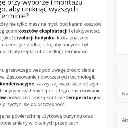
gę przy wyborze i montażu
o, aby uniknąć wyższych
terminie?
tóry nie tylko masz na myśli pod kątem kosztów
 względem
kosztów eksploatacji
i efektywności.
ć jakość
izolacji budynku
, która znacznie
na energię. Zadbaj o to, aby budynek był
uje straty ciepła i obniży długoterminowe
u grzewczego weź pod uwagę źródło ciepła
wa. Zastosowanie nowoczesnych technologii,
 kondensacyjne
, zazwyczaj wiąże się z niższymi
 tradycyjne systemy. Oprócz tego, zastosowanie
Na
tów
pozwoli na lepszą kontrolę
temperatury
w
 przyczyni się do oszczędności.
ę na powierzchnię użytkową budynku oraz
Ar
drobne zmiany w lokalnych przepisach