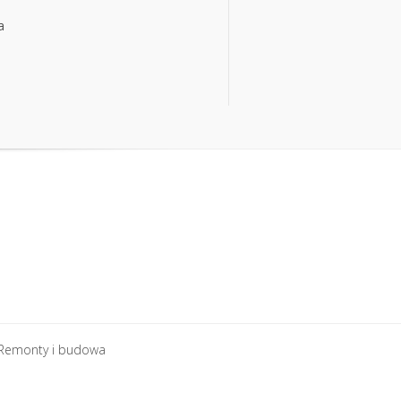
a
a
Remonty i budowa