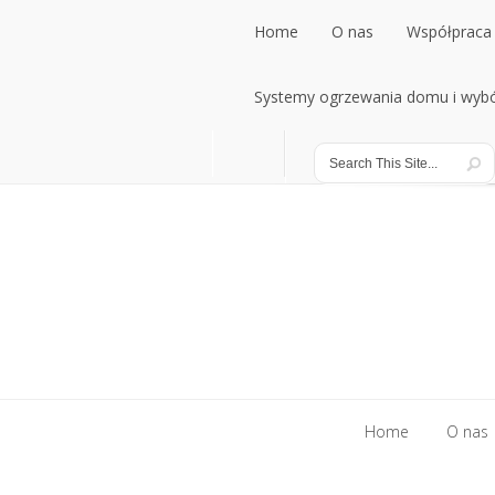
Home
O nas
Współpraca 
Home
Systemy ogrzewania domu i wybó
O nas
Współpraca 
Systemy ogrzewania domu i wybó
Home
O nas