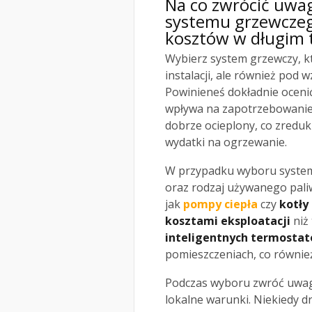
Na co zwrócić uwa
systemu grzewczeg
kosztów w długim 
Wybierz system grzewczy, k
instalacji, ale również pod
Powinieneś dokładnie oceni
wpływa na zapotrzebowanie 
dobrze ocieplony, co zreduk
wydatki na ogrzewanie.
W przypadku wyboru system
oraz rodzaj używanego pali
jak
pompy ciepła
czy
kotły
kosztami eksploatacji
niż
inteligentnych termosta
pomieszczeniach, co również
Podczas wyboru zwróć uwag
lokalne warunki. Niekiedy 