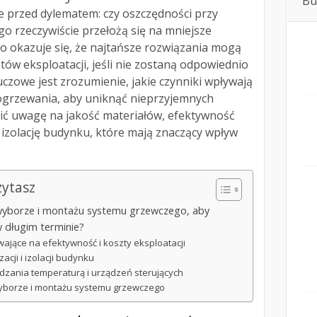
Bu
je przed dylematem: czy oszczędności przy
 rzeczywiście przełożą się na mniejsze
to okazuje się, że najtańsze rozwiązania mogą
ów eksploatacji, jeśli nie zostaną odpowiednio
uczowe jest zrozumienie, jakie czynniki wpływają
ogrzewania, aby uniknąć nieprzyjemnych
ić uwagę na jakość materiałów, efektywność
izolację budynku, które mają znaczący wpływ
zytasz
wyborze i montażu systemu grzewczego, aby
 długim terminie?
wające na efektywność i koszty eksploatacji
cji i izolacji budynku
ądzania temperaturą i urządzeń sterujących
wyborze i montażu systemu grzewczego