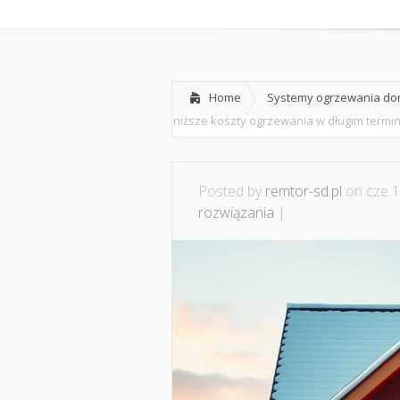
Home
O nas
Home
Systemy ogrzewania dom
niższe koszty ogrzewania w długim termini
Posted by
remtor-sd.pl
on cze 1
rozwiązania
|