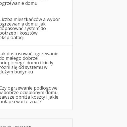
ogrzewanie domu
Liczba mieszkańców a wybór
ogrzewania domu: jak
dopasować system do
potrzeb i kosztów
eksploatacji
Jak dostosować ogrzewanie
do małego dobrze
ocieplonego domu i kiedy
różni się od systemu w
dużym budynku
Czy ogrzewanie podłogowe
w dobrze ocieplonym domu
zawsze obniża koszty i jakie
pułapki warto znać?