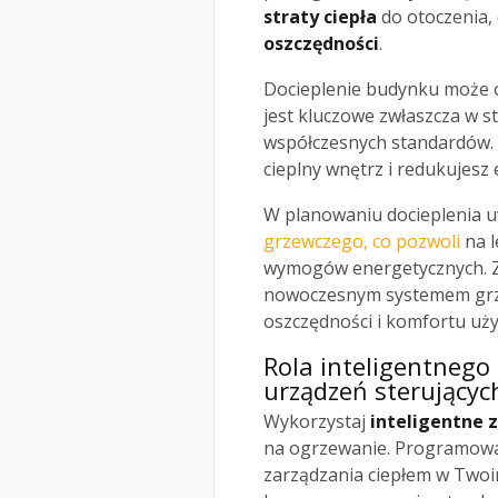
straty ciepła
do otoczenia,
oszczędności
.
Docieplenie budynku może og
jest kluczowe zwłaszcza w st
współczesnych standardów. 
cieplny wnętrz i redukujesz 
W planowaniu docieplenia u
grzewczego, co pozwoli
na l
wymogów energetycznych. Zw
nowoczesnym systemem grze
oszczędności i komfortu uż
Rola inteligentnego
urządzeń sterującyc
Wykorzystaj
inteligentne 
na ogrzewanie. Programowa
zarządzania ciepłem w Two