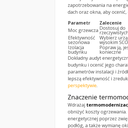
zapotrzebowania na energię.
dach oraz okna, aby ocenić,
Parametr
Zalecenie
Dostosuj do
Moc grzewcza
rzeczywistyc
Efektywność
Wybierz urzą
sezonowa
wysokim SC
Izolacja
Popraw ją, jeś
budynku
konieczne
Dokładny audyt energetyczn
budynku i ocenić jego char
parametrów instalacji i źród
lepszą efektywność i zredu
perspektywie
.
Znaczenie termomode
Wdrażaj
termomodernizac
obniżyć koszty ogrzewania.
energetycznej poprzez zwięks
podłóg, a także wymianę oki