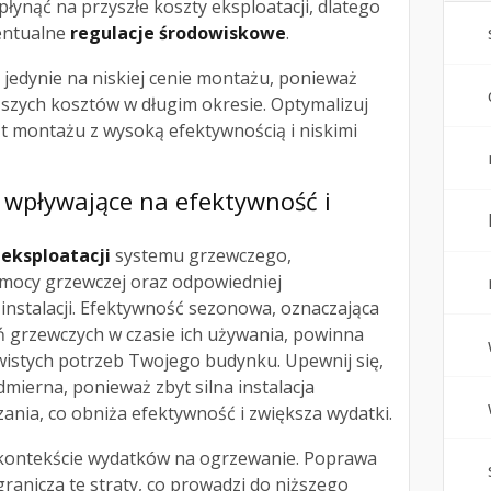
łynąć na przyszłe koszty eksploatacji, dlatego
entualne
regulacje środowiskowe
.
jedynie na niskiej cenie montażu, ponieważ
zych kosztów w długim okresie. Optymalizuj
t montażu z wysoką efektywnością i niskimi
i wpływające na efektywność i
 eksploatacji
systemu grzewczego,
 mocy grzewczej oraz odpowiedniej
instalacji. Efektywność sezonowa, oznaczająca
 grzewczych w czasie ich używania, powinna
istych potrzeb Twojego budynku. Upewnij się,
dmierna, ponieważ zbyt silna instalacja
ania, co obniża efektywność i zwiększa wydatki.
w kontekście wydatków na ogrzewanie. Poprawa
granicza te straty, co prowadzi do niższego