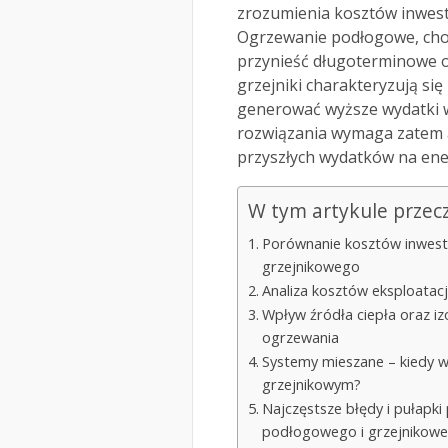
zrozumienia kosztów inwesty
Ogrzewanie podłogowe, choć
przynieść długoterminowe os
grzejniki charakteryzują si
generować wyższe wydatki w
rozwiązania wymaga zatem a
przyszłych wydatków na ene
W tym artykule przec
Porównanie kosztów inwest
grzejnikowego
Analiza kosztów eksploatac
Wpływ źródła ciepła oraz izo
ogrzewania
Systemy mieszane – kiedy 
grzejnikowym?
Najczęstsze błędy i pułapki
podłogowego i grzejnikow