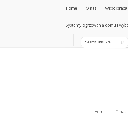
Home
O nas
Współpraca 
Home
Systemy ogrzewania domu i wybó
O nas
Współpraca 
Systemy ogrzewania domu i wybó
Home
O nas