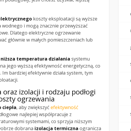
elektrycznego
koszty eksploatacji są wyższe
a wodnego i mogą znacznie przewyższać
kowe. Dlatego elektryczne ogrzewanie
wać głównie w małych pomieszczeniach lub
e
niższa temperatura działania
systemu
na jego wyższą efektywność energetyczną, co
. Im bardziej efektywnie działa system, tym
loatacji.
oraz izolacji i rodzaju podłogi
oszty ogrzewania
o ciepła
, aby zwiększyć
efektywność
dłogowe najlepiej współpracuje z
aturowymi systemami, co sprzyja niższym
Dobrze dobrana
izolacja termiczna
ogranicza