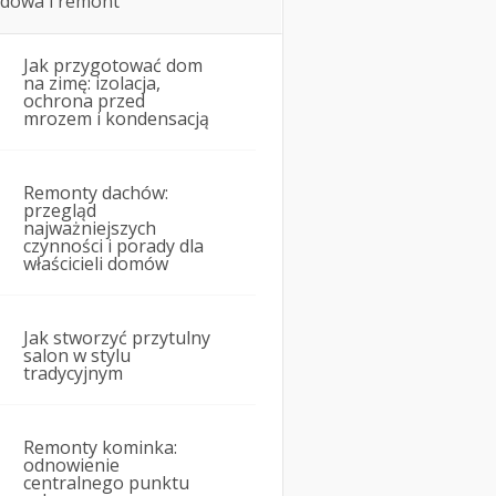
dowa i remont
Jak przygotować dom
na zimę: izolacja,
ochrona przed
mrozem i kondensacją
Remonty dachów:
przegląd
najważniejszych
czynności i porady dla
właścicieli domów
Jak stworzyć przytulny
salon w stylu
tradycyjnym
Remonty kominka:
odnowienie
centralnego punktu