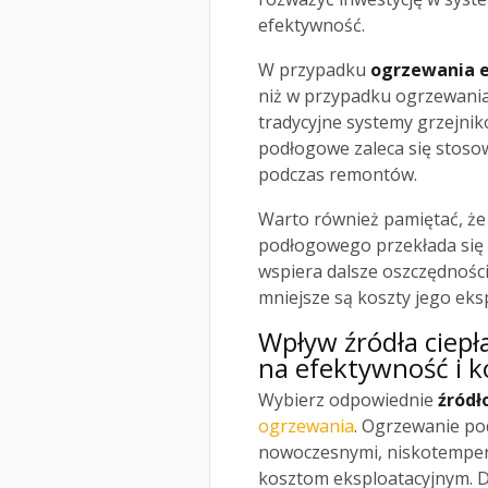
efektywność.
W przypadku
ogrzewania 
niż w przypadku ogrzewani
tradycyjne systemy grzejni
podłogowe zaleca się stoso
podczas remontów.
Warto również pamiętać, ż
podłogowego przekłada się 
wspiera dalsze oszczędności
mniejsze są koszty jego eksp
Wpływ źródła ciepła 
na efektywność i
k
Wybierz odpowiednie
źródł
ogrzewania
. Ogrzewanie po
nowoczesnymi, niskotemper
kosztom eksploatacyjnym. 