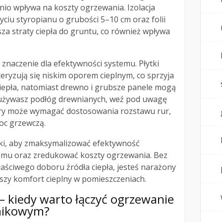
dnio wpływa na koszty ogrzewania. Izolacja
yciu styropianu o grubości 5–10 cm oraz folii
sza straty ciepła do gruntu, co również wpływa
znaczenie dla efektywności systemu. Płytki
eryzują się niskim oporem cieplnym, co sprzyja
epła, natomiast drewno i grubsze panele mogą
i używasz podłóg drewnianych, weź pod uwagę
tóry może wymagać dostosowania rozstawu rur,
oc grzewczą.
niki, aby zmaksymalizować efektywność
emu oraz zredukować koszty ogrzewania. Bez
właściwego doboru źródła ciepła, jesteś narażony
szy komfort cieplny w pomieszczeniach.
 kiedy warto łączyć ogrzewanie
jnikowym?