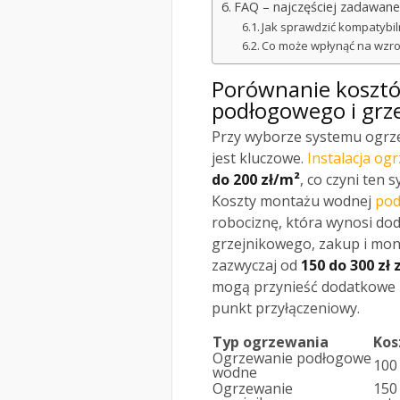
FAQ – najczęściej zadawane
Jak sprawdzić kompatybil
Co może wpłynąć na wzro
Porównanie kosztó
podłogowego i grz
Przy wyborze systemu ogrz
jest kluczowe.
Instalacja o
do 200 zł/m²
, co czyni ten
Koszty montażu wodnej
pod
robociznę, która wynosi d
grzejnikowego, zakup i mon
zazwyczaj od
150 do 300 zł 
mogą przynieść dodatkowe ko
punkt przyłączeniowy.
Typ ogrzewania
Kos
Ogrzewanie podłogowe
100
wodne
Ogrzewanie
150