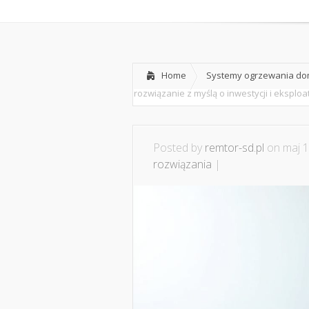
Home
O nas
Home
Systemy ogrzewania dom
rozwiązanie z myślą o inwestycji i eksploat
Posted by
remtor-sd.pl
on maj 1
rozwiązania
|