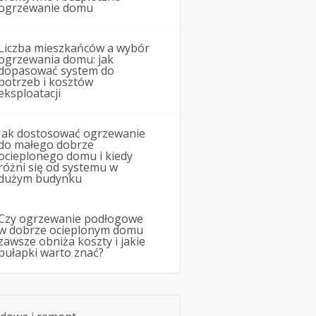
ogrzewanie domu
Liczba mieszkańców a wybór
ogrzewania domu: jak
dopasować system do
potrzeb i kosztów
eksploatacji
Jak dostosować ogrzewanie
do małego dobrze
ocieplonego domu i kiedy
różni się od systemu w
dużym budynku
Czy ogrzewanie podłogowe
w dobrze ocieplonym domu
zawsze obniża koszty i jakie
pułapki warto znać?