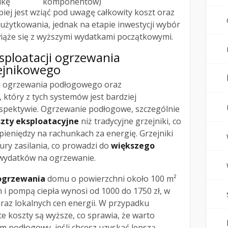
ukę
komponentów)
iej jest wziąć pod uwagę całkowity koszt oraz
użytkowania, jednak na etapie inwestycji wybór
ąże się z wyższymi wydatkami początkowymi.
sploatacji ogrzewania
ejnikowego
ji ogrzewania podłogowego oraz
 który z tych systemów jest bardziej
spektywie. Ogrzewanie podłogowe, szczególnie
szty eksploatacyjne
niż tradycyjne grzejniki, co
ieniędzy na rachunkach za energię. Grzejniki
ry zasilania, co prowadzi do
większego
wydatków na ogrzewanie.
 ogrzewania
domu o powierzchni około 100 m²
 pompą ciepła wynosi od 1000 do 1750 zł, w
oraz lokalnych cen energii. W przypadku
 koszty są wyższe, co sprawia, że warto
m podłogowy, jeśli chcesz uzyskać lepszą