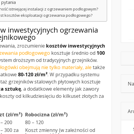
 pytania
ność istniejącej instalacji z ogrzewaniem podłogowym?
st kosztów eksploatacji ogrzewania podłogowego?
w inwestycyjnych ogrzewania
ejnikowego
ewania, zrozumienie
kosztów inwestycyjnych
grzewania podłogowego
kosztuje średnio od
100
 system droższym od tradycyjnych grzejników.
łogówki obejmują nie tylko materiały, ale
także
odatkowe
80-120 zł/m²
. W przypadku systemu
taż grzejników stalowych płytowych kosztuje
Na
za sztukę
, a dodatkowe elementy jak zawory
szty od kilkudziesięciu do kilkuset złotych za
Ar
zt (zł/m²)
Robocizna (zł/m²)
 – 200
80 – 120
 – 300 za
Koszt zmienny (w zależności od