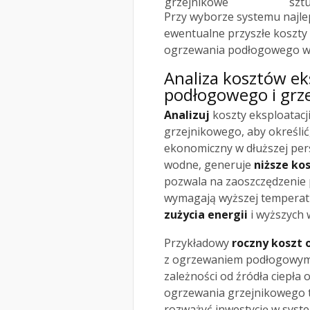
grzejnikowe
szt
Przy wyborze systemu najlep
ewentualne przyszłe koszty 
ogrzewania podłogowego wi
Analiza kosztów ek
podłogowego i grz
Analizuj
koszty eksploatac
grzejnikowego, aby określić,
ekonomiczny w dłuższej per
wodne, generuje
niższe ko
pozwala na zaoszczędzenie p
wymagają wyższej temperatu
zużycia energii
i wyższych 
Przykładowy
roczny koszt
z ogrzewaniem podłogowym i
zależności od źródła ciepła 
ogrzewania grzejnikowego te
rozważyć inwestycję w syste