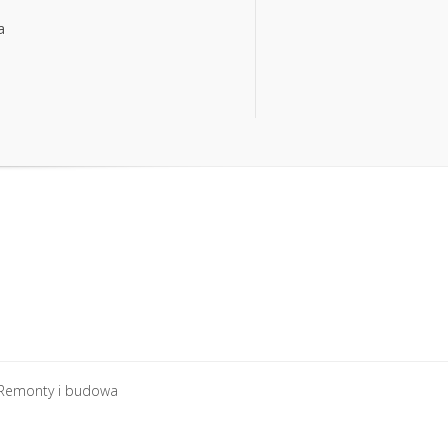
a
a
Remonty i budowa