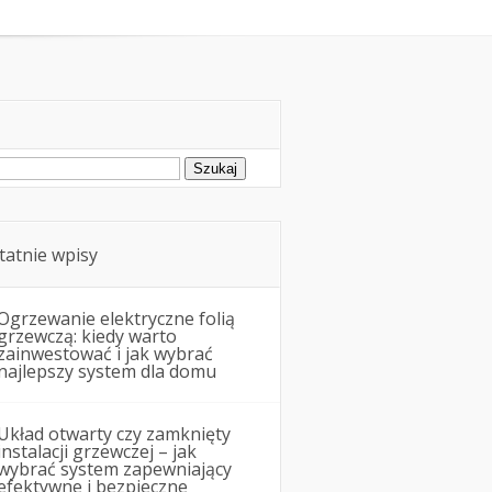
Remonty i budowa
ukaj:
tatnie wpisy
Ogrzewanie elektryczne folią
grzewczą: kiedy warto
zainwestować i jak wybrać
najlepszy system dla domu
Układ otwarty czy zamknięty
instalacji grzewczej – jak
wybrać system zapewniający
efektywne i bezpieczne