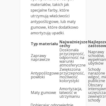
materiałów, takich jak
specjalne farby, które
utrzymują właściwości
antypoślizgowe, lub maty
gumowe, które dodatkowo
amortyzują upadki.
Najważniejsze
Najlepsz
Typ materiału
cechy
zastosow
Doskonała
Naprawy
przyczepność,
Zaprawy
schodów,
odporność na
naprawcze
wypełnian
warunki
ubytków
atmosferyczne
Zwiększona
Schody
Antypoślizgowe
przyczepność,
narażone
powłoki
możliwość
wilgoć, mi
kolorystyki
publiczne
Obszary
Amortyzacja,
intensywn
Maty gumowe
łatwość w
uczęszcza
utrzymaniu
zewnętrz
schody
Dobierając odpowiednie