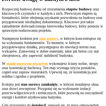
Rozpocznij budowę domu od zrozumienia
etapów budowy
oraz
kluczowych czynności w każdym z nich. Pierwszym etapem są
formalności, które obejmują uzyskanie pozwolenia na budowę oraz
przygotowanie niezbędnej dokumentacji. Kluczowe jest także
zatrudnienie doświadczonego kierownika budowy, który pomoże w
sprawnym realizowaniu projektu.
Następnym krokiem jest
stan zerowy
, w którym koncentrujesz się
na wykonaniu fundamentów. To moment, w którym
przygotowujesz działkę, przystępujesz do niwelacji terenu oraz
wykopów. Zainwestuj w dobre materiały, takie jak beton czy stal
zbrojeniowa, aby zapewnić stabilność budynku.
W
stanie surowym otwartym
wykonujesz ściany nośne, stropy
oraz konstrukcję dachową. Ten etap wymaga użycia pustaków,
cegieł oraz zapraw murarskich. Upewnij się, że konstrukcja jest
solidna i zgodna z projektem.
Kolejny jest
stan surowy zamknięty
, w którym instalujesz okna
oraz drzwi zewnętrzne. Przygotuj się na wykonanie izolacji
przeciwwilgociowych i termicznych, które pozwolą na oszczędność
energii i komfort użytkowania budynku.
Gdy przystąpisz do
instalacji
, upewnij się, że masz odpowiednie