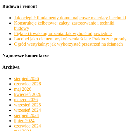
Budowa i remont
Jak ocieplić fundamenty domu: najlepsze materiały i techniki
Konstrukcje żelbetowe: zalety, zastosowanie i techniki
budowy
Piękne i trwałe ogrodzenia: Jak wybrać odpowiednie
Lacobel jako element wykończenia ścian: Praktyczne porady
Ogród wertykalny: jak wykorzystać przestrzeń na ścianach
Najnowsze komentarze
Archiwa
sierpień 2026
czerwiec 2026
maj 2026
kwiecień 2026
marzec 2026
wrzesień 2025
wrzesień 2024
sierpień 2024
lipiec 2024
czerwiec 2024