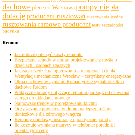
dachowe
pompy ciepła
piece co Warszawa
dotacje
producent rusztowań
rusztowania jezdne
rusztowania ramowe producent
testy szczelności
budynku
Remont
Jak dobrze policzyć koszty remontu
Bezpieczne schody w domu: projektowanie z myślą o
dzieciach i osobach starszych
Jak zaoszczędzić na ogrzewaniu – rekuperacja ciepła.
Wentylacja mechaniczna Wrocław – certyfikaty energetyczne
Okna dachowe w sypialni. Romantyczne sypialnie. Okna
dachowe Radom
Praktyczne porady dotyczące remontu podłogi: od usuwania
starego do układania nowego
Najnowsze trendy w projektowaniu kuchni
Oczyszczanie powietrza w domu: najlepsze rośliny
doniczkowe dla zdrowego wnętrza
Remonty poddaszy: inspiracje i praktyczne porady
Ile kosztuje wymiana matrycy w telefonie: poradnik i
orientacyjne ceny