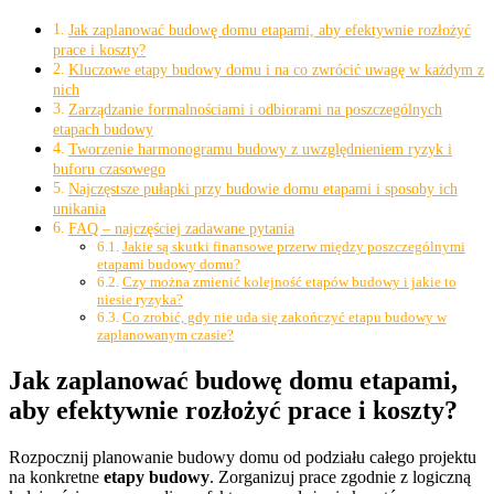
Jak zaplanować budowę domu etapami, aby efektywnie rozłożyć
prace i koszty?
Kluczowe etapy budowy domu i na co zwrócić uwagę w każdym z
nich
Zarządzanie formalnościami i odbiorami na poszczególnych
etapach budowy
Tworzenie harmonogramu budowy z uwzględnieniem ryzyk i
buforu czasowego
Najczęstsze pułapki przy budowie domu etapami i sposoby ich
unikania
FAQ – najczęściej zadawane pytania
Jakie są skutki finansowe przerw między poszczególnymi
etapami budowy domu?
Czy można zmienić kolejność etapów budowy i jakie to
niesie ryzyka?
Co zrobić, gdy nie uda się zakończyć etapu budowy w
zaplanowanym czasie?
Jak zaplanować budowę domu etapami,
aby efektywnie rozłożyć prace i koszty?
Rozpocznij planowanie budowy domu od podziału całego projektu
na konkretne
etapy budowy
. Zorganizuj prace zgodnie z logiczną