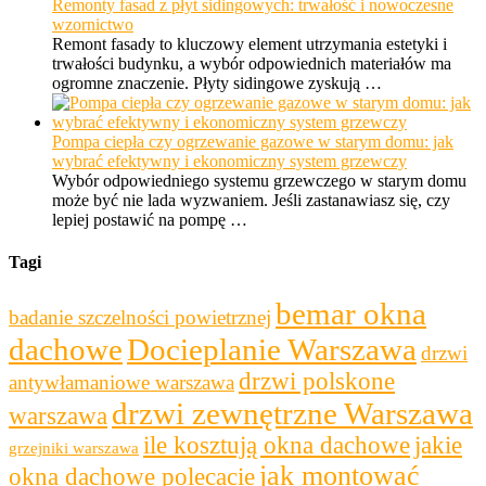
Remonty fasad z płyt sidingowych: trwałość i nowoczesne
wzornictwo
Remont fasady to kluczowy element utrzymania estetyki i
trwałości budynku, a wybór odpowiednich materiałów ma
ogromne znaczenie. Płyty sidingowe zyskują …
Pompa ciepła czy ogrzewanie gazowe w starym domu: jak
wybrać efektywny i ekonomiczny system grzewczy
Wybór odpowiedniego systemu grzewczego w starym domu
może być nie lada wyzwaniem. Jeśli zastanawiasz się, czy
lepiej postawić na pompę …
Tagi
bemar okna
badanie szczelności powietrznej
dachowe
Docieplanie Warszawa
drzwi
drzwi polskone
antywłamaniowe warszawa
drzwi zewnętrzne Warszawa
warszawa
ile kosztują okna dachowe
jakie
grzejniki warszawa
jak montować
okna dachowe polecacie