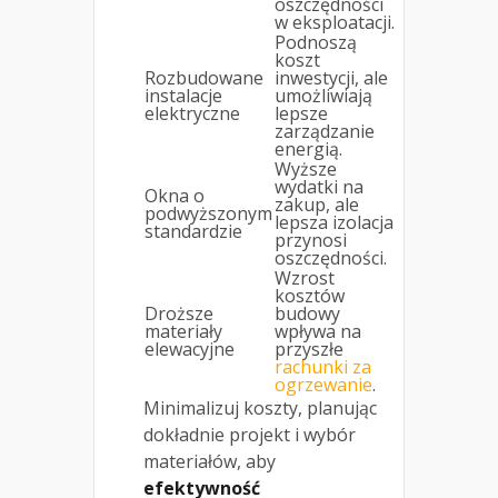
oszczędności
w eksploatacji.
Podnoszą
koszt
Rozbudowane
inwestycji, ale
instalacje
umożliwiają
elektryczne
lepsze
zarządzanie
energią.
Wyższe
wydatki na
Okna o
zakup, ale
podwyższonym
lepsza izolacja
standardzie
przynosi
oszczędności.
Wzrost
kosztów
Droższe
budowy
materiały
wpływa na
elewacyjne
przyszłe
rachunki za
ogrzewanie
.
Minimalizuj koszty, planując
dokładnie projekt i wybór
materiałów, aby
efektywność