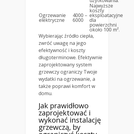
użytkowania.
Najwyższe
koszty
Ogrzewanie
4000 –
eksploatacyjne
elektryczne
6000
dla
powierzchni
około 100 m².
Wybierając źródło ciepła,
zwróć uwagę na jego
efektywność i koszty
długoterminowe. Efektywnie
zaprojektowany system
grzewczy ograniczy Twoje
wydatki na ogrzewanie, a
także poprawi komfort w
domu.
Jak prawidłowo
zaprojektować i
wykonać
instalację
grzewczą
, by