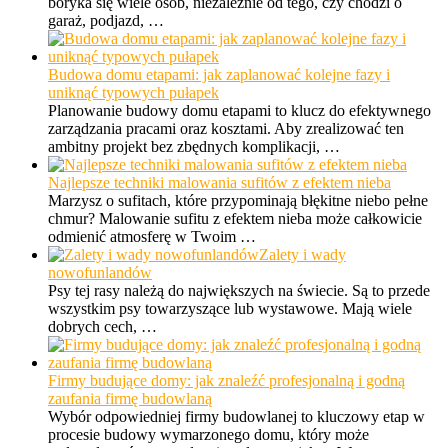
boryka się wiele osób, niezależnie od tego, czy chodzi o
garaż, podjazd, …
Budowa domu etapami: jak zaplanować kolejne fazy i
uniknąć typowych pułapek
Planowanie budowy domu etapami to klucz do efektywnego
zarządzania pracami oraz kosztami. Aby zrealizować ten
ambitny projekt bez zbędnych komplikacji, …
Najlepsze techniki malowania sufitów z efektem nieba
Marzysz o sufitach, które przypominają błękitne niebo pełne
chmur? Malowanie sufitu z efektem nieba może całkowicie
odmienić atmosferę w Twoim …
Zalety i wady
nowofunlandów
Psy tej rasy należą do największych na świecie. Są to przede
wszystkim psy towarzyszące lub wystawowe. Mają wiele
dobrych cech, …
Firmy budujące domy: jak znaleźć profesjonalną i godną
zaufania firmę budowlaną
Wybór odpowiedniej firmy budowlanej to kluczowy etap w
procesie budowy wymarzonego domu, który może