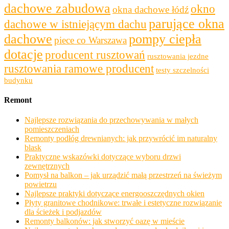
dachowe zabudowa
okno
okna dachowe łódź
parujące okna
dachowe w istniejącym dachu
dachowe
pompy ciepła
piece co Warszawa
dotacje
producent rusztowań
rusztowania jezdne
rusztowania ramowe producent
testy szczelności
budynku
Remont
Najlepsze rozwiązania do przechowywania w małych
pomieszczeniach
Remonty podłóg drewnianych: jak przywrócić im naturalny
blask
Praktyczne wskazówki dotyczące wyboru drzwi
zewnętrznych
Pomysł na balkon – jak urządzić małą przestrzeń na świeżym
powietrzu
Najlepsze praktyki dotyczące energooszczędnych okien
Płyty granitowe chodnikowe: trwałe i estetyczne rozwiązanie
dla ścieżek i podjazdów
Remonty balkonów: jak stworzyć oazę w mieście