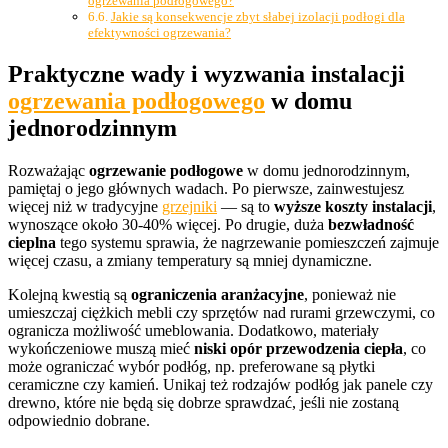
ogrzewania podłogowego?
Jakie są konsekwencje zbyt słabej izolacji podłogi dla
efektywności ogrzewania?
Praktyczne wady i wyzwania instalacji
ogrzewania podłogowego
w domu
jednorodzinnym
Rozważając
ogrzewanie podłogowe
w domu jednorodzinnym,
pamiętaj o jego głównych wadach. Po pierwsze, zainwestujesz
więcej niż w tradycyjne
grzejniki
— są to
wyższe koszty instalacji
,
wynoszące około 30-40% więcej. Po drugie, duża
bezwładność
cieplna
tego systemu sprawia, że nagrzewanie pomieszczeń zajmuje
więcej czasu, a zmiany temperatury są mniej dynamiczne.
Kolejną kwestią są
ograniczenia aranżacyjne
, ponieważ nie
umieszczaj ciężkich mebli czy sprzętów nad rurami grzewczymi, co
ogranicza możliwość umeblowania. Dodatkowo, materiały
wykończeniowe muszą mieć
niski opór przewodzenia ciepła
, co
może ograniczać wybór podłóg, np. preferowane są płytki
ceramiczne czy kamień. Unikaj też rodzajów podłóg jak panele czy
drewno, które nie będą się dobrze sprawdzać, jeśli nie zostaną
odpowiednio dobrane.