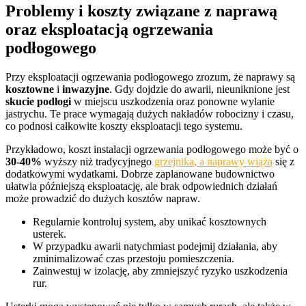
Problemy i koszty związane z naprawą
oraz eksploatacją ogrzewania
podłogowego
Przy eksploatacji ogrzewania podłogowego zrozum, że naprawy są
kosztowne
i
inwazyjne
. Gdy dojdzie do awarii, nieuniknione jest
skucie podłogi
w miejscu uszkodzenia oraz ponowne wylanie
jastrychu. Te prace wymagają dużych nakładów robocizny i czasu,
co podnosi całkowite koszty eksploatacji tego systemu.
Przykładowo, koszt instalacji ogrzewania podłogowego może być o
30-40%
wyższy niż tradycyjnego
grzejnika, a naprawy wiążą
się z
dodatkowymi wydatkami. Dobrze zaplanowane budownictwo
ułatwia późniejszą eksploatację, ale brak odpowiednich działań
może prowadzić do dużych kosztów napraw.
Regularnie kontroluj system, aby unikać kosztownych
usterek.
W przypadku awarii natychmiast podejmij działania, aby
zminimalizować czas przestoju pomieszczenia.
Zainwestuj w izolację, aby zmniejszyć ryzyko uszkodzenia
rur.