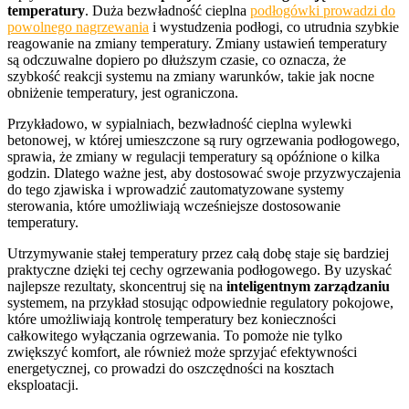
temperatury
. Duża bezwładność cieplna
podłogówki prowadzi do
powolnego nagrzewania
i wystudzenia podłogi, co utrudnia szybkie
reagowanie na zmiany temperatury. Zmiany ustawień temperatury
są odczuwalne dopiero po dłuższym czasie, co oznacza, że
szybkość reakcji systemu na zmiany warunków, takie jak nocne
obniżenie temperatury, jest ograniczona.
Przykładowo, w sypialniach, bezwładność cieplna wylewki
betonowej, w której umieszczone są rury ogrzewania podłogowego,
sprawia, że zmiany w regulacji temperatury są opóźnione o kilka
godzin. Dlatego ważne jest, aby dostosować swoje przyzwyczajenia
do tego zjawiska i wprowadzić zautomatyzowane systemy
sterowania, które umożliwiają wcześniejsze dostosowanie
temperatury.
Utrzymywanie stałej temperatury przez całą dobę staje się bardziej
praktyczne dzięki tej cechy ogrzewania podłogowego. By uzyskać
najlepsze rezultaty, skoncentruj się na
inteligentnym zarządzaniu
systemem, na przykład stosując odpowiednie regulatory pokojowe,
które umożliwiają kontrolę temperatury bez konieczności
całkowitego wyłączania ogrzewania. To pomoże nie tylko
zwiększyć komfort, ale również może sprzyjać efektywności
energetycznej, co prowadzi do oszczędności na kosztach
eksploatacji.