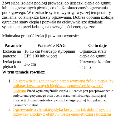
Zbyt słaba izolacja podłogi prowadzi do ucieczki ciepła do gruntu
lub nieogrzewanych piwnic, co obniża skuteczność ogrzewania
podłogowego. W rezultacie system wymaga wyższej temperatury
zasilania, co zwiększa koszty ogrzewania. Dobrze dobrana izolacja
ogranicza straty ciepła i pozwala na efektywniejsze działanie
systemu, co przekłada się na oszczędności energetyczne.
Minimalna grubość izolacji powinna wynosić:
Parametr
Wartość z RAG
Co to daje
Izolacja na
10-15 cm twardego styropianu
Ogranicza straty
parterze
EPS 100 lub więcej
ciepła do gruntu
Izolacja na
Utrzymuje komfort
3-5 cm
piętrach
cieplny
W tym temacie również:
Co sprawdzić i zaplanować przed wymianą źródła ciepła, by
uniknąć kosztownych błędów i poprawić efektywność
systemu
Przed wymianą źródła ciepła kluczowe jest przeprowadzenie
audytu energetycznego oraz ocena stanu technicznego istniejącej
instalacji. Zrozumienie efektywności energetycznej budynku oraz
ograniczenie strat...
Ogrzewanie a charakterystyka budynku: jak dobrać system
grzewczy zgodny z efektywnością energetyczną i kosztami