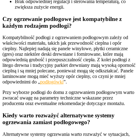
Brak odpowiedniej regulacji i sterowania temperaturą, co
zwiększa zużycie energii.
Czy ogrzewanie podłogowe jest kompatybilne z
każdym rodzajem podłogi?
Kompatybilność podłogi z ogrzewaniem podłogowym zależy od
właściwości materiału, takich jak przewodność cieplna i opór
cieplny. Najlepiej nadają się panele winylowe, płytki ceramiczne
(gres) oraz niektóre deski drewniane i fornirowane, które mają
odpowiednią grubość i przepuszczalność ciepła. Z kolei podłogi z
litego drewna i tradycyjny parkiet drewniany mają wysoką oporność
cieplną i są mniej polecane, ponieważ mogą się odkształcać. Panele
laminowane mogą mieć wyższy opór cieplny, co czyni je mniej
odpowiednimi do „
podłogówki
”.
Przy wyborze podłogi do domu z ogrzewaniem podłogowym warto
zwracać uwagę na parametry techniczne wskazane przez
producenta oraz ewentualne rekomendacje dotyczące montażu.
Kiedy warto rozważyć alternatywne systemy
ogrzewania zamiast podłogowego?
Alternatywne systemy ogrzewania warto rozważyć w sytuacjach,