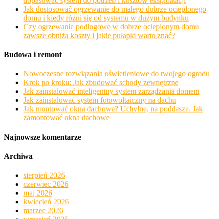
dopasować system do potrzeb i kosztów eksploatacji
Jak dostosować ogrzewanie do małego dobrze ocieplonego
domu i kiedy różni się od systemu w dużym budynku
Czy ogrzewanie podłogowe w dobrze ocieplonym domu
zawsze obniża koszty i jakie pułapki warto znać?
Budowa i remont
Nowoczesne rozwiązania oświetleniowe do twojego ogrodu
Krok po kroku: Jak zbudować schody zewnętrzne
Jak zainstalować inteligentny system zarządzania domem
Jak zainstalować system fotowoltaiczny na dachu
Jak montować okna dachowe? Uchylne, na poddasze. Jak
zamontować okna dachowe
Najnowsze komentarze
Archiwa
sierpień 2026
czerwiec 2026
maj 2026
kwiecień 2026
marzec 2026