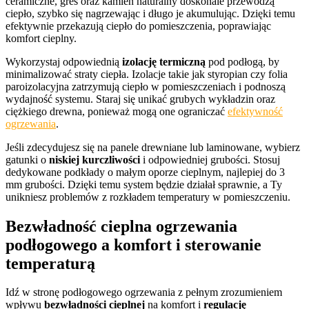
ceramiczne, gres oraz kamień naturalny doskonale przewodzą
ciepło, szybko się nagrzewając i długo je akumulując. Dzięki temu
efektywnie przekazują ciepło do pomieszczenia, poprawiając
komfort cieplny.
Wykorzystaj odpowiednią
izolację termiczną
pod podłogą, by
minimalizować straty ciepła. Izolacje takie jak styropian czy folia
paroizolacyjna zatrzymują ciepło w pomieszczeniach i podnoszą
wydajność systemu. Staraj się unikać grubych wykładzin oraz
ciężkiego drewna, ponieważ mogą one ograniczać
efektywność
ogrzewania
.
Jeśli zdecydujesz się na panele drewniane lub laminowane, wybierz
gatunki o
niskiej kurczliwości
i odpowiedniej grubości. Stosuj
dedykowane podkłady o małym oporze cieplnym, najlepiej do 3
mm grubości. Dzięki temu system będzie działał sprawnie, a Ty
unikniesz problemów z rozkładem temperatury w pomieszczeniu.
Bezwładność cieplna ogrzewania
podłogowego a komfort i sterowanie
temperaturą
Idź w stronę podłogowego ogrzewania z pełnym zrozumieniem
wpływu
bezwładności cieplnej
na komfort i
regulację