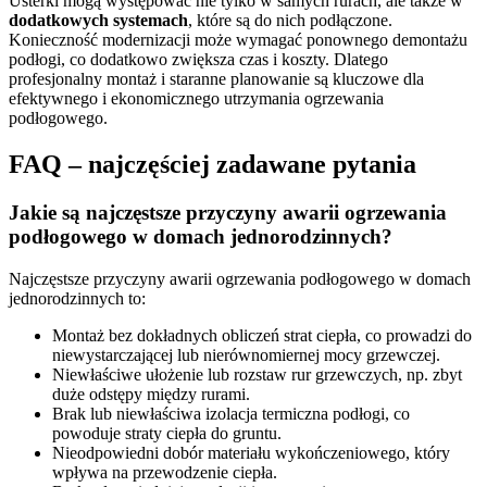
Usterki mogą występować nie tylko w samych rurach, ale także w
dodatkowych systemach
, które są do nich podłączone.
Konieczność modernizacji może wymagać ponownego demontażu
podłogi, co dodatkowo zwiększa czas i koszty. Dlatego
profesjonalny montaż i staranne planowanie są kluczowe dla
efektywnego i ekonomicznego utrzymania ogrzewania
podłogowego.
FAQ – najczęściej zadawane pytania
Jakie są najczęstsze przyczyny awarii ogrzewania
podłogowego w domach jednorodzinnych?
Najczęstsze przyczyny awarii ogrzewania podłogowego w domach
jednorodzinnych to:
Montaż bez dokładnych obliczeń strat ciepła, co prowadzi do
niewystarczającej lub nierównomiernej mocy grzewczej.
Niewłaściwe ułożenie lub rozstaw rur grzewczych, np. zbyt
duże odstępy między rurami.
Brak lub niewłaściwa izolacja termiczna podłogi, co
powoduje straty ciepła do gruntu.
Nieodpowiedni dobór materiału wykończeniowego, który
wpływa na przewodzenie ciepła.