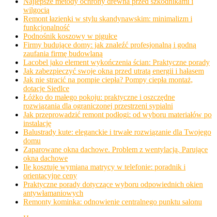
Najlepsze metody ochrony drewna przed szkodnikami i
wilgocią
Remont łazienki w stylu skandynawskim: minimalizm i
funkcjonalność
Podnośnik koszowy w pigułce
Firmy budujące domy: jak znaleźć profesjonalną i godną
zaufania firmę budowlaną
Lacobel jako element wykończenia ścian: Praktyczne porady
Jak zabezpieczyć swoje okna przed utratą energii i hałasem
Jak nie stracić na pompie ciepła? Pompy ciepła montaż,
dotacje Siedlce
Łóżko do małego pokoju: praktyczne i oszczędne
rozwiązania dla ograniczonej przestrzeni sypialni
Jak przeprowadzić remont podłogi: od wyboru materiałów po
instalację
Balustrady kute: eleganckie i trwałe rozwiązanie dla Twojego
domu
Zaparowane okna dachowe. Problem z wentylacją. Parujące
okna dachowe
Ile kosztuje wymiana matrycy w telefonie: poradnik i
orientacyjne ceny
Praktyczne porady dotyczące wyboru odpowiednich okien
antywłamaniowych
Remonty kominka: odnowienie centralnego punktu salonu