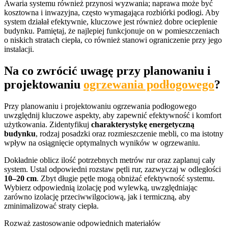
Awaria systemu również przynosi wyzwania; naprawa może być
kosztowna i inwazyjna, często wymagająca rozbiórki podłogi. Aby
system działał efektywnie, kluczowe jest również dobre ocieplenie
budynku. Pamiętaj, że najlepiej funkcjonuje on w pomieszczeniach
o niskich stratach ciepła, co również stanowi ograniczenie przy jego
instalacji.
Na co zwrócić uwagę przy planowaniu i
projektowaniu
ogrzewania podłogowego
?
Przy planowaniu i projektowaniu ogrzewania podłogowego
uwzględnij kluczowe aspekty, aby zapewnić efektywność i komfort
użytkowania. Zidentyfikuj
charakterystykę energetyczną
budynku
, rodzaj posadzki oraz rozmieszczenie mebli, co ma istotny
wpływ na osiągnięcie optymalnych wyników w ogrzewaniu.
Dokładnie oblicz ilość potrzebnych metrów rur oraz zaplanuj cały
system. Ustal odpowiedni rozstaw pętli rur, zazwyczaj w odległości
10–20 cm
. Zbyt długie pętle mogą obniżać efektywność systemu.
Wybierz odpowiednią izolację pod wylewką, uwzględniając
zarówno izolację przeciwwilgociową, jak i termiczną, aby
zminimalizować straty ciepła.
Rozważ zastosowanie odpowiednich materiałów