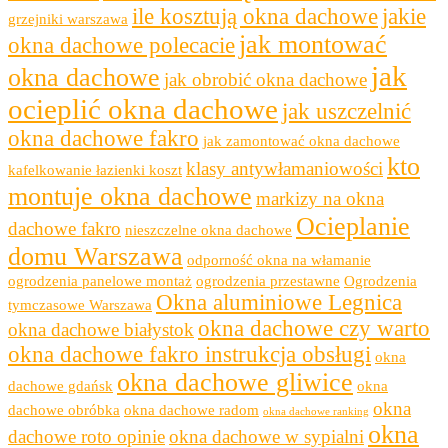
ile kosztują okna dachowe
jakie
grzejniki warszawa
jak montować
okna dachowe polecacie
jak
okna dachowe
jak obrobić okna dachowe
ocieplić okna dachowe
jak uszczelnić
okna dachowe fakro
jak zamontować okna dachowe
kto
klasy antywłamaniowości
kafelkowanie łazienki koszt
montuje okna dachowe
markizy na okna
Ocieplanie
dachowe fakro
nieszczelne okna dachowe
domu Warszawa
odporność okna na włamanie
ogrodzenia panelowe montaż
ogrodzenia przestawne
Ogrodzenia
Okna aluminiowe Legnica
tymczasowe Warszawa
okna dachowe czy warto
okna dachowe białystok
okna dachowe fakro instrukcja obsługi
okna
okna dachowe gliwice
dachowe gdańsk
okna
okna
dachowe obróbka
okna dachowe radom
okna dachowe ranking
okna
dachowe roto opinie
okna dachowe w sypialni