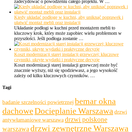
zadecydować o powodzeniu całego projektu. W …
Kiedy układać podłogę w kuchni, aby uniknąć poprawek i
ułatwić montaż mebli oraz instalacji
Układanie podłogi w kuchni przed montażem mebli to
kluczowy krok, który może zapobiec wielu problemom w
przyszłości. Jeśli podłoga zostanie …
Koszt modernizacji starej instalacji grzewczej: kluczowe
czynniki, ukryte wydatki i praktyczne decyzje
Koszt modernizacji starej instalacji grzewczej może być
znacznie wyższy, niż się spodziewasz, a jego wysokość
zależy od kilku kluczowych czynników. …
Tagi
bemar okna
badanie szczelności powietrznej
dachowe
Docieplanie Warszawa
drzwi
drzwi polskone
antywłamaniowe warszawa
drzwi zewnętrzne Warszawa
warszawa