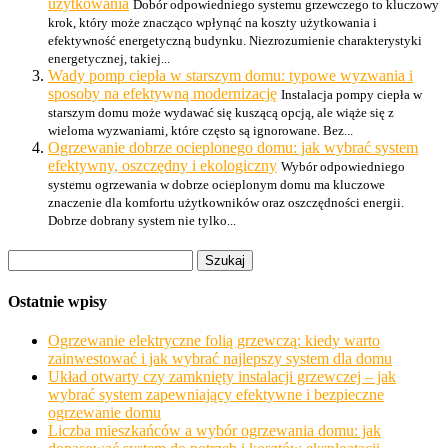
użytkowania
Dobór odpowiedniego systemu grzewczego to kluczowy
krok, który może znacząco wpłynąć na koszty użytkowania i
efektywność energetyczną budynku. Niezrozumienie charakterystyki
energetycznej, takiej...
Wady pomp ciepła w starszym domu: typowe wyzwania i
sposoby na efektywną modernizację
Instalacja pompy ciepła w
starszym domu może wydawać się kuszącą opcją, ale wiąże się z
wieloma wyzwaniami, które często są ignorowane. Bez...
Ogrzewanie dobrze ocieplonego domu: jak wybrać system
efektywny, oszczędny i ekologiczny
Wybór odpowiedniego
systemu ogrzewania w dobrze ocieplonym domu ma kluczowe
znaczenie dla komfortu użytkowników oraz oszczędności energii.
Dobrze dobrany system nie tylko...
Szukaj:
Ostatnie wpisy
Ogrzewanie elektryczne folią grzewczą: kiedy warto
zainwestować i jak wybrać najlepszy system dla domu
Układ otwarty czy zamknięty instalacji grzewczej – jak
wybrać system zapewniający efektywne i bezpieczne
ogrzewanie domu
Liczba mieszkańców a wybór ogrzewania domu: jak