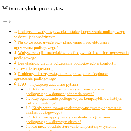
W tym artykule przeczytasz
Praktyczne wady i wyzwania instalacji ogrzewania podłogowego
w domu jednorodzinnym
Na co zwrócić uwagę przy planowaniu i projektowaniu
ogrzewania podłogowego?
Wpływ izolacji i materiałów na efektywność i komfort ogrzewania
podłogowego
Bezwładność cieplna ogrzewania podłogowego a komfort i
sterowanie temperaturą
Problemy i koszty związane z naprawą oraz eksploatacją
ogrzewania podłogowego
FAQ – najczęściej zadawane pytania
Jakie są najczęstsze przyczyny awarii ogrzewania
podłogowego w domach jednorodzinnych?
Czy ogrzewanie podłogowe jest kompatybilne z każdym
rodzajem podłogi?
Kiedy warto rozważyć alternatywne systemy ogrzewania
zamiast podłogowego?
Jak zmieniają się koszty eksploatacji ogrzewania
podłogowego w dłuższym okresie?
Co może utrudnić sterowanie temperaturą w systemie