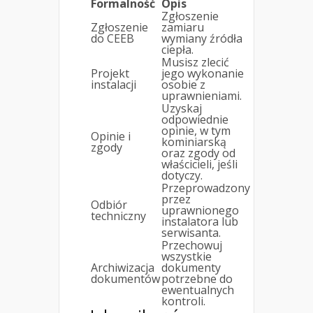
Formalność
Opis
Zgłoszenie
Zgłoszenie
zamiaru
do CEEB
wymiany źródła
ciepła.
Musisz zlecić
Projekt
jego wykonanie
instalacji
osobie z
uprawnieniami.
Uzyskaj
odpowiednie
opinie, w tym
Opinie i
kominiarską
zgody
oraz zgody od
właścicieli, jeśli
dotyczy.
Przeprowadzony
przez
Odbiór
uprawnionego
techniczny
instalatora lub
serwisanta.
Przechowuj
wszystkie
Archiwizacja
dokumenty
dokumentów
potrzebne do
ewentualnych
kontroli.