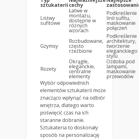
Typ
Najważniejsze
Najlepsze
sztukaterii
cechy
zastosowani
Łatwe w
Podkreślenie
montażu,
Listwy
linii sufitu,
dostępne w
sufitowe
maskowanie
różnych
połączeń
wzorach
Podkreślenie
Rozbudowane,
architektury,
Gzymsy
często
tworzenie
rzeźbione
eleganckiego
stylu
Okrągłe,
Ozdoba pod
eleganckie,
lampami,
Rozety
centralne
maskowanie
elementy
przewodów
Wybór odpowiednich
elementów sztukaterii może
znacząco wpłynąć na odbiór
wnętrza, dlatego warto
poświęcić czas na ich
staranne dobranie.
Sztukateria to doskonały
sposób na personalizację