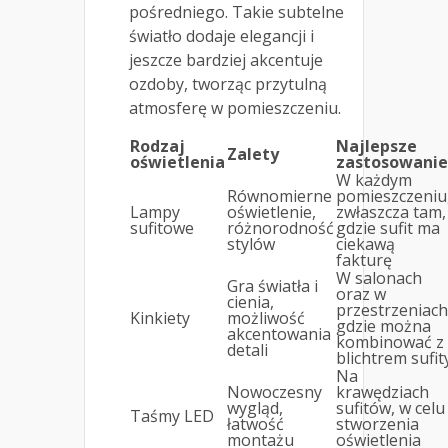
pośredniego. Takie subtelne
światło dodaje elegancji i
jeszcze bardziej akcentuje
ozdoby, tworząc przytulną
atmosferę w pomieszczeniu.
Rodzaj
Najlepsze
Zalety
oświetlenia
zastosowanie
W każdym
Równomierne
pomieszczeniu
Lampy
oświetlenie,
zwłaszcza tam,
sufitowe
różnorodność
gdzie sufit ma
stylów
ciekawą
fakturę
W salonach
Gra światła i
oraz w
cienia,
przestrzeniach
Kinkiety
możliwość
gdzie można
akcentowania
kombinować z
detali
blichtrem sufit
Na
Nowoczesny
krawędziach
wygląd,
sufitów, w celu
Taśmy LED
łatwość
stworzenia
montażu
oświetlenia