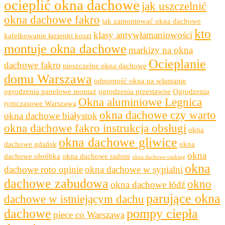
ocieplić okna dachowe
jak uszczelnić
okna dachowe fakro
jak zamontować okna dachowe
kto
klasy antywłamaniowości
kafelkowanie łazienki koszt
montuje okna dachowe
markizy na okna
Ocieplanie
dachowe fakro
nieszczelne okna dachowe
domu Warszawa
odporność okna na włamanie
ogrodzenia panelowe montaż
ogrodzenia przestawne
Ogrodzenia
Okna aluminiowe Legnica
tymczasowe Warszawa
okna dachowe czy warto
okna dachowe białystok
okna dachowe fakro instrukcja obsługi
okna
okna dachowe gliwice
dachowe gdańsk
okna
okna
dachowe obróbka
okna dachowe radom
okna dachowe ranking
okna
dachowe roto opinie
okna dachowe w sypialni
dachowe zabudowa
okno
okna dachowe łódź
parujące okna
dachowe w istniejącym dachu
dachowe
pompy ciepła
piece co Warszawa