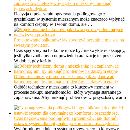
zaprojektować efektywny system mieszany i uniknąć
typowych błędów
Decyzja o połączeniu ogrzewania podłogowego z
grzejnikami w systemie mieszanym może znacząco wpłynąć
na komfort cieplny w Twoim domu, ale …
Projektowanie balkonów: jak stworzyć przytulne miejsce na
świeżym powietrzu
Czas spędzony na balkonie może być niezwykle relaksujący,
jeśli tylko zadbamy o odpowiednią aranżację tej przestrzeni.
W dobie, gdy każdy …
Odbiór techniczny domu i mieszkania: jak zaplanować
harmonogram, by uniknąć problemów na dalszym etapie
Odbiór techniczny mieszkania to kluczowy moment w
procesie zakupu nieruchomości, który wymaga starannego
zaplanowania. Aby uniknąć problemów w przyszłości, warto
…
Czas nagrzewania podłogówki i grzejników: jak dobrać i
ustawić system dla optymalnego komfortu i oszczędności
Wybór odpowiedniego systemu grzewczego to kluczowy