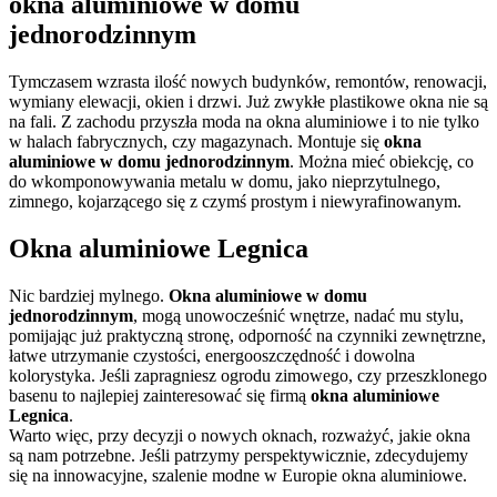
okna aluminiowe w domu
jednorodzinnym
Tymczasem wzrasta ilość nowych budynków, remontów, renowacji,
wymiany elewacji, okien i drzwi. Już zwykłe plastikowe okna nie są
na fali. Z zachodu przyszła moda na okna aluminiowe i to nie tylko
w halach fabrycznych, czy magazynach. Montuje się
okna
aluminiowe w domu jednorodzinnym
. Można mieć obiekcję, co
do wkomponowywania metalu w domu, jako nieprzytulnego,
zimnego, kojarzącego się z czymś prostym i niewyrafinowanym.
Okna aluminiowe Legnica
Nic bardziej mylnego.
Okna aluminiowe w domu
jednorodzinnym
, mogą unowocześnić wnętrze, nadać mu stylu,
pomijając już praktyczną stronę, odporność na czynniki zewnętrzne,
łatwe utrzymanie czystości, energooszczędność i dowolna
kolorystyka. Jeśli zapragniesz ogrodu zimowego, czy przeszklonego
basenu to najlepiej zainteresować się firmą
okna aluminiowe
Legnica
.
Warto więc, przy decyzji o nowych oknach, rozważyć, jakie okna
są nam potrzebne. Jeśli patrzymy perspektywicznie, zdecydujemy
się na innowacyjne, szalenie modne w Europie okna aluminiowe.