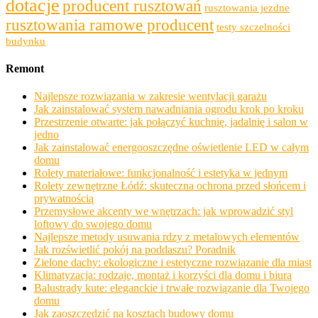
dotacje
producent rusztowań
rusztowania jezdne
rusztowania ramowe producent
testy szczelności
budynku
Remont
Najlepsze rozwiązania w zakresie wentylacji garażu
Jak zainstalować system nawadniania ogrodu krok po kroku
Przestrzenie otwarte: jak połączyć kuchnię, jadalnię i salon w
jedno
Jak zainstalować energooszczędne oświetlenie LED w całym
domu
Rolety materiałowe: funkcjonalność i estetyka w jednym
Rolety zewnętrzne Łódź: skuteczna ochrona przed słońcem i
prywatnością
Przemysłowe akcenty we wnętrzach: jak wprowadzić styl
loftowy do swojego domu
Najlepsze metody usuwania rdzy z metalowych elementów
Jak rozświetlić pokój na poddaszu? Poradnik
Zielone dachy: ekologiczne i estetyczne rozwiązanie dla miast
Klimatyzacja: rodzaje, montaż i korzyści dla domu i biura
Balustrady kute: eleganckie i trwałe rozwiązanie dla Twojego
domu
Jak zaoszczędzić na kosztach budowy domu