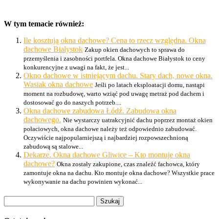
W tym temacie również:
Ile kosztują okna dachowe? Cena to rzecz względna. Okna
dachowe Białystok
Zakup okien dachowych to sprawa do
przemyślenia i zasobności portfela. Okna dachowe Białystok to ceny
konkurencyjne z uwagi na fakt, że jest...
Okno dachowe w istniejącym dachu. Stary dach, nowe okna.
Wasiak okna dachowe
Jeśli po latach eksploatacji domu, nastąpi
moment na rozbudowę, warto wziąć pod uwagę metraż pod dachem i
dostosować go do naszych potrzeb....
Okna dachowe zabudowa Łódź. Zabudowa okna
dachowego.
Nie wystarczy uatrakcyjnić dachu poprzez montaż okien
połaciowych, okna dachowe należy też odpowiednio zabudować.
Oczywiście najpopularniejszą i najbardziej rozpowszechnioną
zabudową są stalowe...
Dekarze. Okna dachowe Gliwice – Kto montuje okna
dachowe?
Okna zostały zakupione, czas znaleźć fachowca, który
zamontuje okna na dachu. Kto montuje okna dachowe? Wszystkie prace
wykonywanie na dachu powinien wykonać...
Szukaj: