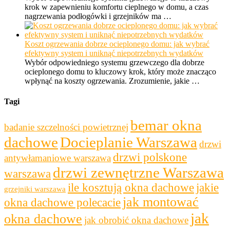
krok w zapewnieniu komfortu cieplnego w domu, a czas
nagrzewania podłogówki i grzejników ma …
Koszt ogrzewania dobrze ocieplonego domu: jak wybrać
efektywny system i uniknąć niepotrzebnych wydatków
Wybór odpowiedniego systemu grzewczego dla dobrze
ocieplonego domu to kluczowy krok, który może znacząco
wpłynąć na koszty ogrzewania. Zrozumienie, jakie …
Tagi
bemar okna
badanie szczelności powietrznej
dachowe
Docieplanie Warszawa
drzwi
drzwi polskone
antywłamaniowe warszawa
drzwi zewnętrzne Warszawa
warszawa
ile kosztują okna dachowe
jakie
grzejniki warszawa
jak montować
okna dachowe polecacie
jak
okna dachowe
jak obrobić okna dachowe