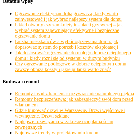
Ostatnie wpisy
Ogrzewanie elektryczne folią grzewczą: kiedy warto
zainwestować i jak wybrać najlepszy system dla domu
Układ otwarty czy zamknięty instalacji grzewczej – jak
wybrać system zapewniający efektywne i bezpieczne
ogrzewanie domu
Liczba mieszkańców a wybór ogrzewania domu: jak
dopasować system do potrzeb i kosztów eksploatacji
Jak dostosować ogrzewanie do małego dobrze ocieplonego
domu i kiedy różni się od systemu w dużym budynku
Czy ogrzewanie podłogowe w dobrze ocieplonym domu
zawsze obniża koszty i jakie pułapki warto znać?
Budowa i remont
Remonty fasad z kamienia: przywracanie naturalnego piękna
Remonty bezpieczeństwa: jak zabezpieczyć swój dom przed
włamaniem
Gdzie kupować drzwi w Warszawie. Drzwi wejściowe i
wewnętrzne. Drzwi szklane
Najlepsze rozwiązania w zakresie ocieplania ścian
zewnętrznych
Najnowsze trendy w projektowaniu kuchni