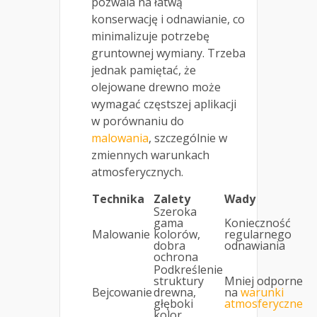
pozwala na łatwą
konserwację i odnawianie, co
minimalizuje potrzebę
gruntownej wymiany. Trzeba
jednak pamiętać, że
olejowane drewno może
wymagać częstszej aplikacji
w porównaniu do
malowania
, szczególnie w
zmiennych warunkach
atmosferycznych.
Technika
Zalety
Wady
Szeroka
gama
Konieczność
Malowanie
kolorów,
regularnego
dobra
odnawiania
ochrona
Podkreślenie
struktury
Mniej odporne
Bejcowanie
drewna,
na
warunki
głęboki
atmosferyczne
kolor