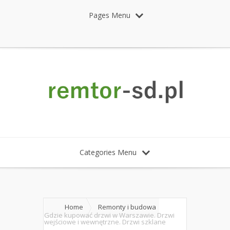
Pages Menu
Categories Menu
Home
Remonty i budowa
Gdzie kupować drzwi w Warszawie. Drzwi
wejściowe i wewnętrzne. Drzwi szklane