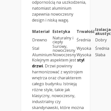
odpornością na uszkodzenia,
natomiast aluminium
zapewnia nowoczesny
design i niską wagę.
Izolacja
Materiał
Estetyka
Trwałość
akusty
Naturalny i
Drewno
Średnia
Dobry
ciepły
Surowy,
Stal
Wysoka
Średnia
nowoczesny
Aluminium
Nowoczesny
Wysoka
Słaba
Kolejnym aspektem jest
styl
drzwi
. Drzwi powinny
harmonizować z wystrojem
wnętrza oraz charakterem
całego budynku. Istnieją
różne style, takie jak
klasyczny, nowoczesny,
industrialny czy
skandynawski, które można