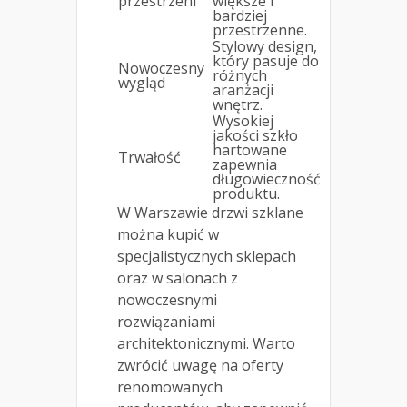
przestrzeni
większe i
bardziej
przestrzenne.
Stylowy design,
który pasuje do
Nowoczesny
różnych
wygląd
aranżacji
wnętrz.
Wysokiej
jakości szkło
hartowane
Trwałość
zapewnia
długowieczność
produktu.
W Warszawie drzwi szklane
można kupić w
specjalistycznych sklepach
oraz w salonach z
nowoczesnymi
rozwiązaniami
architektonicznymi. Warto
zwrócić uwagę na oferty
renomowanych