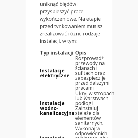
uniknąć błędów i
przyspieszyć prace
wykończeniowe. Na etapie
przed tynkowaniem musisz
zrealizować różne rodzaje
instalacji, w tym:
Typ instalacji
Opis
Rozprowadź
przewody na
ścianach i
Instalacje
sufitach oraz
elektryczne
zabezpiecz je
przed dalszymi
pracami.
Ukryj w stropach
lub warstwach
Instalacje
podłogi.
wodno-
Zainstaluj
kanalizacyjne
stelaże dla
elementów
sanitarnych.
Wykonaj w
odpowiednich