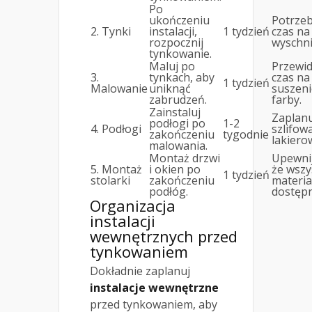
Po
ukończeniu
Potrze
2. Tynki
instalacji,
1 tydzień
czas na
rozpocznij
wyschni
tynkowanie.
Maluj po
Przewid
3.
tynkach, aby
czas na
1 tydzień
Malowanie
uniknąć
suszeni
zabrudzeń.
farby.
Zainstaluj
Zaplanu
podłogi po
1-2
4. Podłogi
szlifowa
zakończeniu
tygodnie
lakiero
malowania.
Montaż drzwi
Upewnij
5. Montaż
i okien po
że wszy
1 tydzień
stolarki
zakończeniu
materia
podłóg.
dostępn
Organizacja
instalacji
wewnętrznych przed
tynkowaniem
Dokładnie zaplanuj
instalacje wewnętrzne
przed tynkowaniem, aby