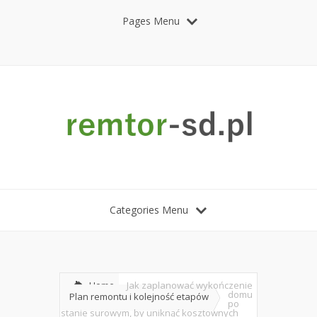
Pages Menu
Categories Menu
Home
Jak zaplanować wykończenie
domu
Plan remontu i kolejność etapów
po
stanie surowym, by uniknąć kosztownych