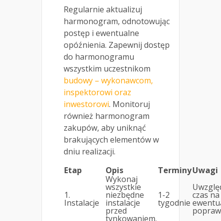
Regularnie aktualizuj
harmonogram, odnotowując
postęp i ewentualne
opóźnienia. Zapewnij dostęp
do harmonogramu
wszystkim uczestnikom
budowy – wykonawcom,
inspektorowi oraz
inwestorowi
. Monitoruj
również harmonogram
zakupów, aby uniknąć
brakujących elementów w
dniu realizacji.
Etap
Opis
Terminy
Uwagi
Wykonaj
wszystkie
Uwzględ
1.
niezbędne
1-2
czas na
Instalacje
instalacje
tygodnie
ewentu
przed
poprawk
tynkowaniem.