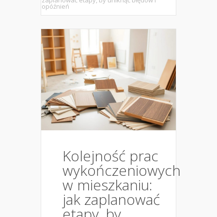
zaplanować etapy, by uniknąć błędów i
opóźnień
Kolejność prac
wykończeniowych
w mieszkaniu:
jak zaplanować
etapy, by