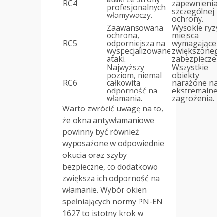
RC4
zapewnieni
profesjonalnych
szczególnej
włamywaczy.
ochrony.
Zaawansowana
Wysokie ryz
ochrona,
miejsca
RC5
odporniejsza na
wymagające
wyspecjalizowane
zwiększone
ataki.
zabezpiecze
Najwyższy
Wszystkie
poziom, niemal
obiekty
RC6
całkowita
narażone n
odporność na
ekstremaln
włamania.
zagrożenia.
Warto zwrócić uwagę na to,
że okna antywłamaniowe
powinny być również
wyposażone w odpowiednie
okucia oraz szyby
bezpieczne, co dodatkowo
zwiększa ich odporność na
włamanie. Wybór okien
spełniających normy PN-EN
1627 to istotny krok w