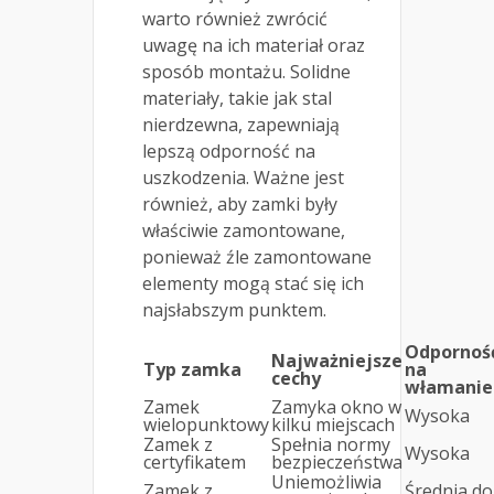
warto również zwrócić
uwagę na ich materiał oraz
sposób montażu. Solidne
materiały, takie jak stal
nierdzewna, zapewniają
lepszą odporność na
uszkodzenia. Ważne jest
również, aby zamki były
właściwie zamontowane,
ponieważ źle zamontowane
elementy mogą stać się ich
najsłabszym punktem.
Odpornoś
Najważniejsze
Typ zamka
na
cechy
włamanie
Zamek
Zamyka okno w
Wysoka
wielopunktowy
kilku miejscach
Zamek z
Spełnia normy
Wysoka
certyfikatem
bezpieczeństwa
Uniemożliwia
Zamek z
Średnia do