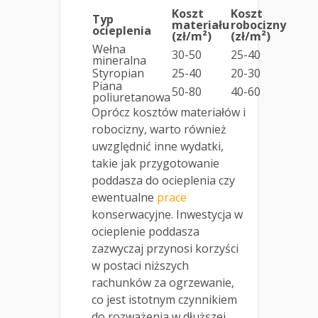
Koszt
Koszt
Typ
materiału
robocizny
ocieplenia
(zł/m²)
(zł/m²)
Wełna
30-50
25-40
mineralna
Styropian
25-40
20-30
Piana
50-80
40-60
poliuretanowa
Oprócz kosztów materiałów i
robocizny, warto również
uwzględnić inne wydatki,
takie jak przygotowanie
poddasza do ocieplenia czy
ewentualne
prace
konserwacyjne. Inwestycja w
ocieplenie poddasza
zazwyczaj przynosi korzyści
w postaci niższych
rachunków za ogrzewanie,
co jest istotnym czynnikiem
do rozważenia w dłuższej