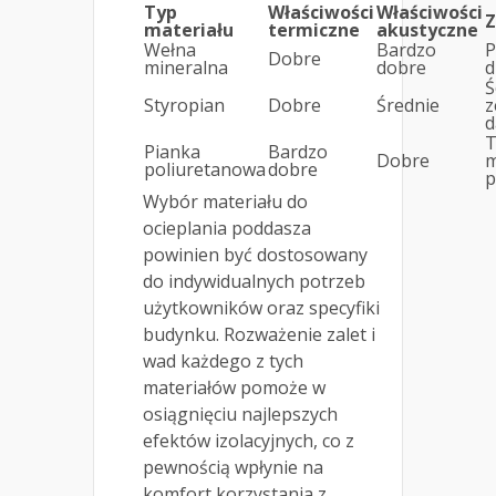
Typ
Właściwości
Właściwości
Z
materiału
termiczne
akustyczne
Wełna
Bardzo
P
Dobre
mineralna
dobre
d
Ś
Styropian
Dobre
Średnie
z
d
T
Pianka
Bardzo
Dobre
m
poliuretanowa
dobre
p
Wybór materiału do
ocieplania poddasza
powinien być dostosowany
do indywidualnych potrzeb
użytkowników oraz specyfiki
budynku. Rozważenie zalet i
wad każdego z tych
materiałów pomoże w
osiągnięciu najlepszych
efektów izolacyjnych, co z
pewnością wpłynie na
komfort korzystania z