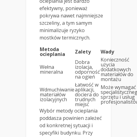
ocieplania jest bardzo
efektywny, ponieważ
pokrywa nawet najmniejsze
szczeliny, a tym samym
minimalizuje ryzyko
mostków termicznych.
Metoda
Zalety
Wady
ocieplania
Konieczność
Dobra
użycia
Wełna
izolacja,
dodatkowych
mineralna
odporność
materiałów do
na ogień
montażu
Łatwość w
Może wymagać
Wdmuchiwanie
aplikacji,
specjalistyczne
materiałów
dociera do
sprzętu i usług
izolacyjnych
trudnych
profesjonalist
miejsc
Wybór metody ocieplania
poddasza powinien zależeć
od konkretnej sytuacji i
specyfiki budynku. Przy