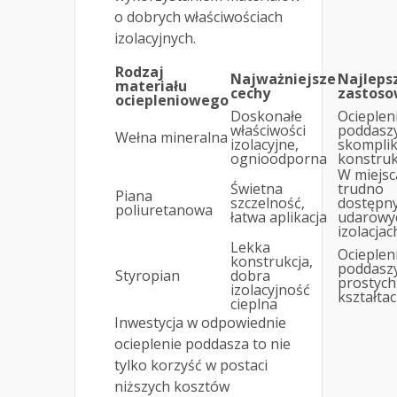
o dobrych właściwościach
izolacyjnych.
Rodzaj
Najważniejsze
Najleps
materiału
cechy
zastoso
ociepleniowego
Doskonałe
Ocieplen
właściwości
poddasz
Wełna mineralna
izolacyjne,
skompli
ognioodporna
konstruk
W miejsc
Świetna
trudno
Piana
szczelność,
dostępny
poliuretanowa
łatwa aplikacja
udarowy
izolacjac
Lekka
Ocieplen
konstrukcja,
poddasz
Styropian
dobra
prostych
izolacyjność
kształta
cieplna
Inwestycja w odpowiednie
ocieplenie poddasza to nie
tylko korzyść w postaci
niższych kosztów