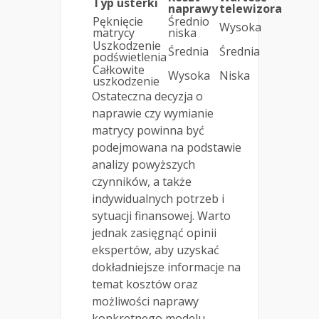
Typ usterki
naprawy
telewizora
Pęknięcie
Średnio
Wysoka
matrycy
niska
Uszkodzenie
Średnia
Średnia
podświetlenia
Całkowite
Wysoka
Niska
uszkodzenie
Ostateczna decyzja o
naprawie czy wymianie
matrycy powinna być
podejmowana na podstawie
analizy powyższych
czynników, a także
indywidualnych potrzeb i
sytuacji finansowej. Warto
jednak zasięgnąć opinii
ekspertów, aby uzyskać
dokładniejsze informacje na
temat kosztów oraz
możliwości naprawy
konkretnego modelu.