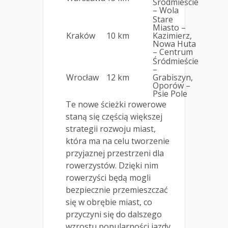
Śródmieście
– Wola
Stare
Miasto –
Kraków
10 km
Kazimierz,
Nowa Huta
– Centrum
Śródmieście
–
Wrocław
12 km
Grabiszyn,
Oporów –
Psie Pole
Te nowe ścieżki rowerowe
staną się częścią większej
strategii rozwoju miast,
która ma na celu tworzenie
przyjaznej przestrzeni dla
rowerzystów. Dzięki nim
rowerzyści będą mogli
bezpiecznie przemieszczać
się w obrębie miast, co
przyczyni się do dalszego
wzrostu popularności jazdy