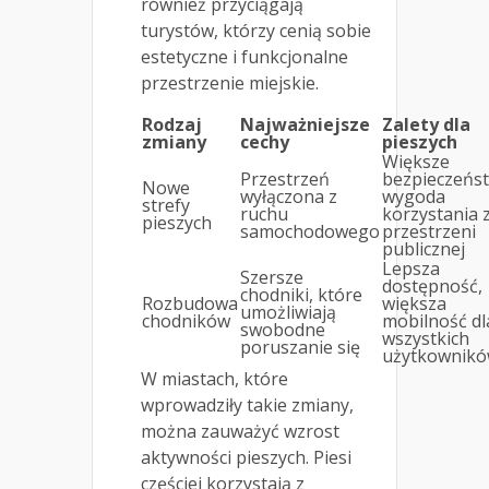
również przyciągają
turystów, którzy cenią sobie
estetyczne i funkcjonalne
przestrzenie miejskie.
Rodzaj
Najważniejsze
Zalety dla
zmiany
cechy
pieszych
Większe
Przestrzeń
bezpieczeńs
Nowe
wyłączona z
wygoda
strefy
ruchu
korzystania 
pieszych
samochodowego
przestrzeni
publicznej
Lepsza
Szersze
dostępność,
chodniki, które
Rozbudowa
większa
umożliwiają
chodników
mobilność dl
swobodne
wszystkich
poruszanie się
użytkownik
W miastach, które
wprowadziły takie zmiany,
można zauważyć wzrost
aktywności pieszych. Piesi
częściej korzystają z