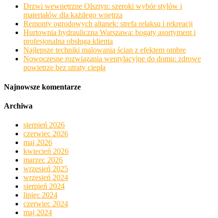
Drzwi wewnętrzne Olsztyn: szeroki wybór stylów i
materiałów dla każdego wnętrza
Remonty ogrodowych altanek: strefa relaksu i rekreacji
Hurtownia hydrauliczna Warszawa: bogaty asortyment i
profesjonalna obsługa klienta
Najlepsze techniki malowania ścian z efektem ombre
Nowoczesne rozwiązania wentylacyjne do domu: zdrowe
powietrze bez utraty ciepła
Najnowsze komentarze
Archiwa
sierpień 2026
czerwiec 2026
maj 2026
kwiecień 2026
marzec 2026
wrzesień 2025
wrzesień 2024
sierpień 2024
lipiec 2024
czerwiec 2024
maj 2024