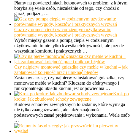
Plamy na powierzchniach betonowych to problem, z którym
boryka się wiele osób, niezależnie od tego, czy chodzi o
garaż, podjazd, …
Gaz czy pompa ciepła w codziennym użytkowaniu:
porównanie wygody, kosztów i praktycznych wyzwań
Wybór między gazem a pompą ciepła w codziennym
użytkowaniu to nie tylko kwestia efektywności, ale przede
wszystkim komfortu i praktycznych …
Czy najpierw montować gniazdka czy meble w kuchni – jak
zaplanować kolejność prac i uniknąć błędów
Zastanawiasz się, czy najpierw zainstalować gniazdka, czy
montować meble w kuchni? Kluczem do efektywnego i
funkcjonalnego układu kuchni jest odpowiednia …
Krok po
kroku: Jak zbudować schody zewnętrzne
Budowa schodów zewnętrznych to zadanie, które wymaga
nie tylko zaangażowania, ale także znajomości
podstawowych zasad projektowania i wykonania. Wiele osób
…