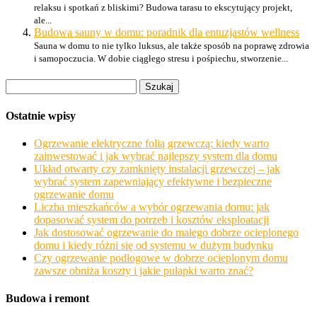
relaksu i spotkań z bliskimi? Budowa tarasu to ekscytujący projekt,
ale...
Budowa sauny w domu: poradnik dla entuzjastów wellness
Sauna w domu to nie tylko luksus, ale także sposób na poprawę zdrowia
i samopoczucia. W dobie ciągłego stresu i pośpiechu, stworzenie...
Szukaj:
Ostatnie wpisy
Ogrzewanie elektryczne folią grzewczą: kiedy warto
zainwestować i jak wybrać najlepszy system dla domu
Układ otwarty czy zamknięty instalacji grzewczej – jak
wybrać system zapewniający efektywne i bezpieczne
ogrzewanie domu
Liczba mieszkańców a wybór ogrzewania domu: jak
dopasować system do potrzeb i kosztów eksploatacji
Jak dostosować ogrzewanie do małego dobrze ocieplonego
domu i kiedy różni się od systemu w dużym budynku
Czy ogrzewanie podłogowe w dobrze ocieplonym domu
zawsze obniża koszty i jakie pułapki warto znać?
Budowa i remont