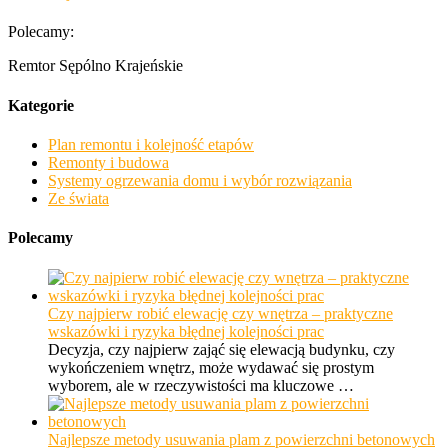
Polecamy:
Remtor Sępólno Krajeńskie
Kategorie
Plan remontu i kolejność etapów
Remonty i budowa
Systemy ogrzewania domu i wybór rozwiązania
Ze świata
Polecamy
Czy najpierw robić elewację czy wnętrza – praktyczne
wskazówki i ryzyka błędnej kolejności prac
Decyzja, czy najpierw zająć się elewacją budynku, czy
wykończeniem wnętrz, może wydawać się prostym
wyborem, ale w rzeczywistości ma kluczowe …
Najlepsze metody usuwania plam z powierzchni betonowych