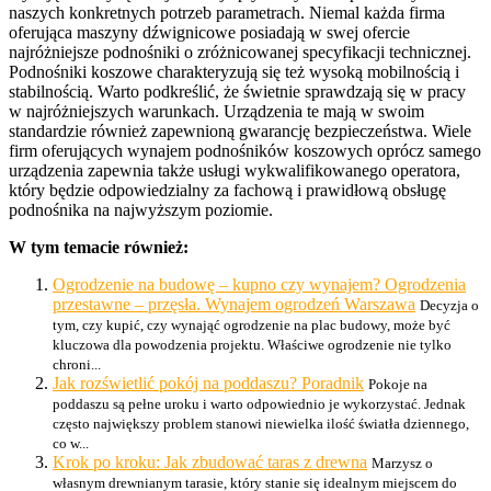
naszych konkretnych potrzeb parametrach. Niemal każda firma
oferująca maszyny dźwignicowe posiadają w swej ofercie
najróżniejsze podnośniki o zróżnicowanej specyfikacji technicznej.
Podnośniki koszowe charakteryzują się też wysoką mobilnością i
stabilnością. Warto podkreślić, że świetnie sprawdzają się w pracy
w najróżniejszych warunkach. Urządzenia te mają w swoim
standardzie również zapewnioną gwarancję bezpieczeństwa. Wiele
firm oferujących wynajem podnośników koszowych oprócz samego
urządzenia zapewnia także usługi wykwalifikowanego operatora,
który będzie odpowiedzialny za fachową i prawidłową obsługę
podnośnika na najwyższym poziomie.
W tym temacie również:
Ogrodzenie na budowę – kupno czy wynajem? Ogrodzenia
przestawne – przęsła. Wynajem ogrodzeń Warszawa
Decyzja o
tym, czy kupić, czy wynająć ogrodzenie na plac budowy, może być
kluczowa dla powodzenia projektu. Właściwe ogrodzenie nie tylko
chroni...
Jak rozświetlić pokój na poddaszu? Poradnik
Pokoje na
poddaszu są pełne uroku i warto odpowiednio je wykorzystać. Jednak
często największy problem stanowi niewielka ilość światła dziennego,
co w...
Krok po kroku: Jak zbudować taras z drewna
Marzysz o
własnym drewnianym tarasie, który stanie się idealnym miejscem do