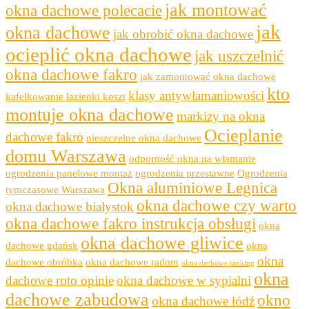
jak montować
okna dachowe polecacie
jak
okna dachowe
jak obrobić okna dachowe
ocieplić okna dachowe
jak uszczelnić
okna dachowe fakro
jak zamontować okna dachowe
kto
klasy antywłamaniowości
kafelkowanie łazienki koszt
montuje okna dachowe
markizy na okna
Ocieplanie
dachowe fakro
nieszczelne okna dachowe
domu Warszawa
odporność okna na włamanie
ogrodzenia panelowe montaż
ogrodzenia przestawne
Ogrodzenia
Okna aluminiowe Legnica
tymczasowe Warszawa
okna dachowe czy warto
okna dachowe białystok
okna dachowe fakro instrukcja obsługi
okna
okna dachowe gliwice
dachowe gdańsk
okna
okna
dachowe obróbka
okna dachowe radom
okna dachowe ranking
okna
dachowe roto opinie
okna dachowe w sypialni
dachowe zabudowa
okno
okna dachowe łódź