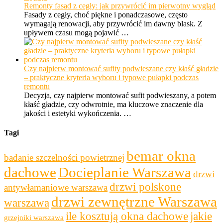
Remonty fasad z cegły: jak przywrócić im pierwotny wygląd
Fasady z cegły, choć piękne i ponadczasowe, często
wymagają renowacji, aby przywrócić im dawny blask. Z
upływem czasu mogą pojawić …
Czy najpierw montować sufity podwieszane czy kłaść gładzie
– praktyczne kryteria wyboru i typowe pułapki podczas
remontu
Decyzja, czy najpierw montować sufit podwieszany, a potem
kłaść gładzie, czy odwrotnie, ma kluczowe znaczenie dla
jakości i estetyki wykończenia. …
Tagi
bemar okna
badanie szczelności powietrznej
dachowe
Docieplanie Warszawa
drzwi
drzwi polskone
antywłamaniowe warszawa
drzwi zewnętrzne Warszawa
warszawa
ile kosztują okna dachowe
jakie
grzejniki warszawa