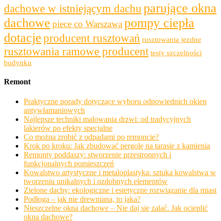
parujące okna
dachowe w istniejącym dachu
dachowe
pompy ciepła
piece co Warszawa
dotacje
producent rusztowań
rusztowania jezdne
rusztowania ramowe producent
testy szczelności
budynku
Remont
Praktyczne porady dotyczące wyboru odpowiednich okien
antywłamaniowych
Najlepsze techniki malowania drzwi: od tradycyjnych
lakierów po efekty specjalne
Co można zrobić z odpadami po remoncie?
Krok po kroku: Jak zbudować pergolę na tarasie z kamienia
Remonty poddaszy: stworzenie przestronnych i
funkcjonalnych pomieszczeń
Kowalstwo artystyczne i metaloplastyka: sztuka kowalstwa w
tworzeniu unikalnych i ozdobnych elementów
Zielone dachy: ekologiczne i estetyczne rozwiązanie dla miast
Podłoga – jak nie drewniana, to jaka?
Nieszczelne okna dachowe – Nie daj się zalać. Jak ocieplić
okna dachowe?