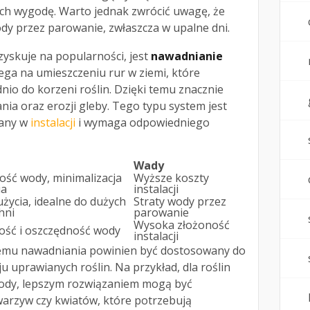
ich wygodę. Warto jednak zwrócić uwagę, że
dy przez parowanie, zwłaszcza w upalne dni.
yskuje na popularności, jest
nawadnianie
lega na umieszczeniu rur w ziemi, które
io do korzeni roślin. Dzięki temu znacznie
nia oraz erozji gleby. Tego typu system jest
wany w
instalacji
i wymaga odpowiedniego
Wady
ość wody, minimalizacja
Wyższe koszty
ia
instalacji
życia, idealne do dużych
Straty wody przez
hni
parowanie
Wysoka złożoność
ość i oszczędność wody
instalacji
emu nawadniania powinien być dostosowany do
u uprawianych roślin. Na przykład, dla roślin
wody, lepszym rozwiązaniem mogą być
warzyw czy kwiatów, które potrzebują