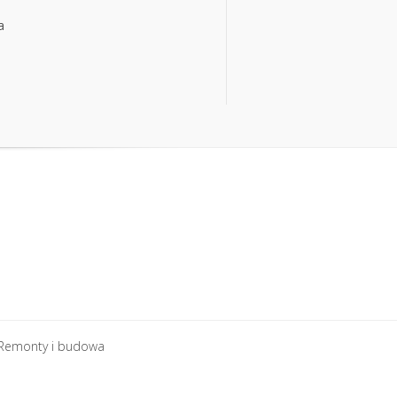
a
a
Remonty i budowa