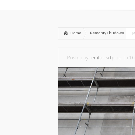
Home
O nas
Home
Remonty i budowa
J
Posted by
remtor-sd.pl
on lip 16