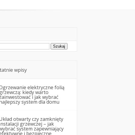
Remonty i budowa
ukaj:
tatnie wpisy
Ogrzewanie elektryczne folią
grzewczą: kiedy warto
zainwestować i jak wybrać
najlepszy system dla domu
Układ otwarty czy zamknięty
instalacji grzewczej – jak
wybrać system zapewniający
efektywne i bezpieczne