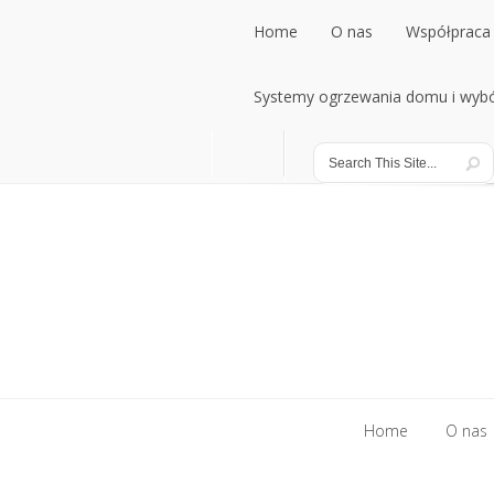
Home
O nas
Współpraca 
Home
Systemy ogrzewania domu i wybó
O nas
Współpraca 
Systemy ogrzewania domu i wybó
Home
O nas