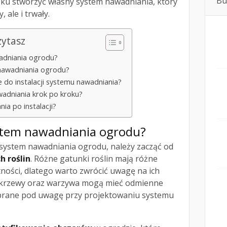
Bu
oku stworzyć własny system nawadniania, który
 ale i trwały.
zytasz
adniania ogrodu?
 nawadniania ogrodu?
e do instalacji systemu nawadniania?
wadniania krok po kroku?
ia po instalacji?
stem nawadniania ogrodu?
system nawadniania ogrodu, należy zacząć od
h roślin
. Różne gatunki roślin mają różne
ności, dlatego warto zwrócić uwagę na ich
e, krzewy oraz warzywa mogą mieć odmienne
 brane pod uwagę przy projektowaniu systemu