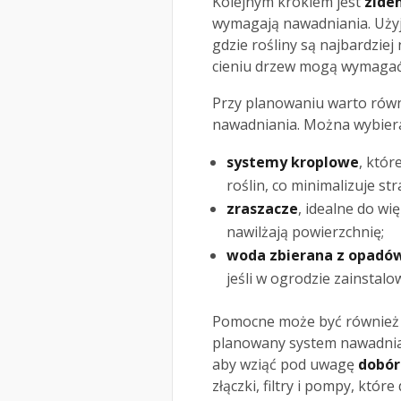
Kolejnym krokiem jest
zide
wymagają nawadniania. Użyj
gdzie rośliny są najbardzie
cieniu drzew mogą wymagać
Przy planowaniu warto równ
nawadniania. Można wybierać
systemy kroplowe
, któr
roślin, co minimalizuje str
zraszacze
, idealne do wi
nawilżają powierzchnię;
woda zbierana z opadó
jeśli w ogrodzie zainsta
Pomocne może być również 
planowany system nawadniani
aby wziąć pod uwagę
dobór
złączki, filtry i pompy, któr