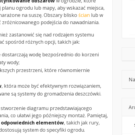
ntyfikowanie obszarów
w ogrodzie, które
 planu ogrodu lub mapy, aby wskazać miejsca,
j narażone na suszę. Obszary blisko
ścian
lub w
 zróżnicowanego podejścia do nawadniania.
ież zastanowić się nad rodzajem systemu
 spośród różnych opcji, takich jak:
e dostarczają wodę bezpośrednio do korzeni
aty wody;
ększych przestrzeni, które równomiernie
Na
w
, która może być efektywnym rozwiązaniem,
lowane są systemy do gromadzenia deszczówki.
Ar
stworzenie diagramu przedstawiającego
a, co ułatwi jego późniejszy montaż. Pamiętaj,
 odpowiednich elementów
, takich jak rury,
e dostosują system do specyfiki ogrodu.