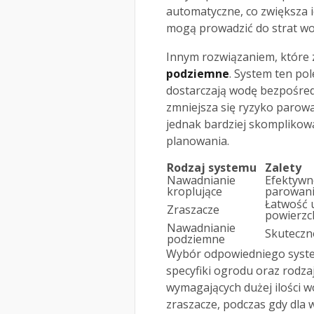
automatyczne, co zwiększa 
mogą prowadzić do strat wo
Innym rozwiązaniem, które z
podziemne
. System ten po
dostarczają wodę bezpośredn
zmniejsza się ryzyko parowa
jednak bardziej skompliko
planowania.
Rodzaj systemu
Zalety
Nawadnianie
Efektywn
kroplujące
parowan
Łatwość u
Zraszacze
powierzc
Nawadnianie
Skuteczn
podziemne
Wybór odpowiedniego syst
specyfiki ogrodu oraz rodzaj
wymagających dużej ilości 
zraszacze, podczas gdy dla 