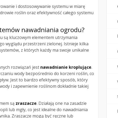
rowanie i dostosowywanie systemu w miarę
rowie roślin oraz efektywność całego systemu
systemów nawadniania ogrodu?
u są kluczowym elementem utrzymania
go wyglądu przestrzeni zielonej. Istnieje kilka
systemów, z których każdy ma swoje unikalne
anych rozwiązań jest
nawadnianie kroplujące
.
czaniu wody bezpośrednio do korzeni roślin, co
pływ. Jest to bardzo efektywny sposób, który
ody i zapewnienie roślinom dokładnie takiej
emem są
zraszacze
. Działają one na zasadzie
opli lub mgły, co jest idealne do nawadniania
wnika. Zraszacze mogą być ręczne lub