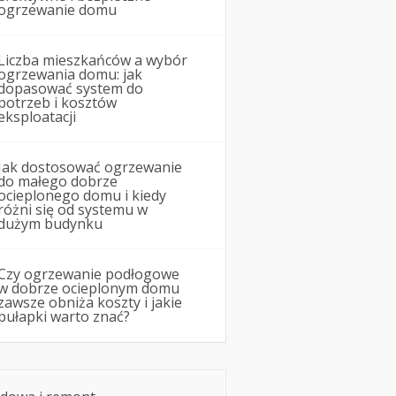
ogrzewanie domu
Liczba mieszkańców a wybór
ogrzewania domu: jak
dopasować system do
potrzeb i kosztów
eksploatacji
Jak dostosować ogrzewanie
do małego dobrze
ocieplonego domu i kiedy
różni się od systemu w
dużym budynku
Czy ogrzewanie podłogowe
w dobrze ocieplonym domu
zawsze obniża koszty i jakie
pułapki warto znać?