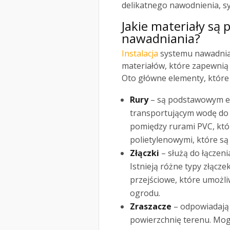
delikatnego nawodnienia, s
Jakie materiały są 
nawadniania?
Instalacja
systemu nawadnia
materiałów, które zapewnią
Oto główne elementy, które
Rury
– są podstawowym e
transportującym wodę do 
pomiędzy rurami PVC, któr
polietylenowymi, które są
Złączki
– służą do łączen
Istnieją różne typy złączek
przejściowe, które umożl
ogrodu.
Zraszacze
– odpowiadają
powierzchnię terenu. Mogą