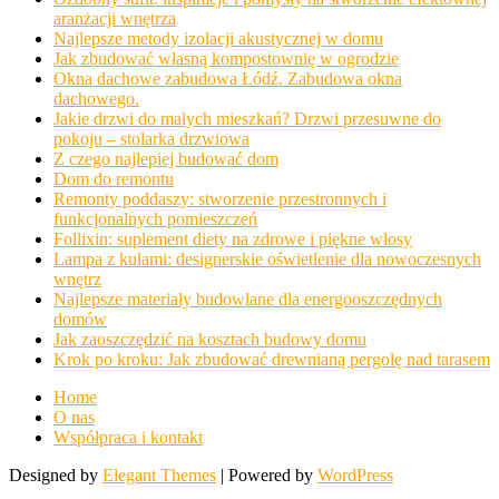
aranżacji wnętrza
Najlepsze metody izolacji akustycznej w domu
Jak zbudować własną kompostownię w ogrodzie
Okna dachowe zabudowa Łódź. Zabudowa okna
dachowego.
Jakie drzwi do małych mieszkań? Drzwi przesuwne do
pokoju – stolarka drzwiowa
Z czego najlepiej budować dom
Dom do remontu
Remonty poddaszy: stworzenie przestronnych i
funkcjonalnych pomieszczeń
Follixin: suplement diety na zdrowe i piękne włosy
Lampa z kulami: designerskie oświetlenie dla nowoczesnych
wnętrz
Najlepsze materiały budowlane dla energooszczędnych
domów
Jak zaoszczędzić na kosztach budowy domu
Krok po kroku: Jak zbudować drewnianą pergolę nad tarasem
Home
O nas
Współpraca i kontakt
Designed by
Elegant Themes
| Powered by
WordPress