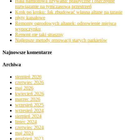
Hala namiotowa używana: praktyczne i oszczędne
rozwiązanie na tymczasową przestrzeń
Krok po kroku: Jak zbudować własną altanę na tarasie
płyty kanałowe
Remonty ogrodowych altanek: odnowienie miejsca
wypoczynku
Remont nie taki straszny
Najlepsze metody renowacji starych parkietów
Najnowsze komentarze
Archiwa
sierpień 2026
czerwiec 2026
maj 2026
kwiecień 2026
marzec 2026
wrzesień 2025
wrzesień 2024
sierpień 2024
lipiec 2024
czerwiec 2024
maj 2024
grudzień 2023