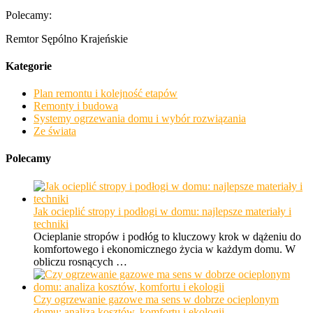
Polecamy:
Remtor Sępólno Krajeńskie
Kategorie
Plan remontu i kolejność etapów
Remonty i budowa
Systemy ogrzewania domu i wybór rozwiązania
Ze świata
Polecamy
Jak ocieplić stropy i podłogi w domu: najlepsze materiały i
techniki
Ocieplanie stropów i podłóg to kluczowy krok w dążeniu do
komfortowego i ekonomicznego życia w każdym domu. W
obliczu rosnących …
Czy ogrzewanie gazowe ma sens w dobrze ocieplonym
domu: analiza kosztów, komfortu i ekologii