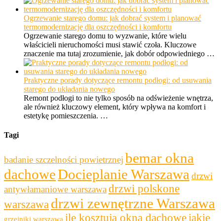
Ogrzewanie starego domu: jak dobrać system i planować
termomodernizację dla oszczędności i komfortu
Ogrzewanie starego domu to wyzwanie, które wielu
właścicieli nieruchomości musi stawić czoła. Kluczowe
znaczenie ma tutaj zrozumienie, jak dobór odpowiedniego …
Praktyczne porady dotyczące remontu podłogi: od usuwania
starego do układania nowego
Remont podłogi to nie tylko sposób na odświeżenie wnętrza,
ale również kluczowy element, który wpływa na komfort i
estetykę pomieszczenia. …
Tagi
bemar okna
badanie szczelności powietrznej
dachowe
Docieplanie Warszawa
drzwi
drzwi polskone
antywłamaniowe warszawa
drzwi zewnętrzne Warszawa
warszawa
ile kosztują okna dachowe
jakie
grzejniki warszawa