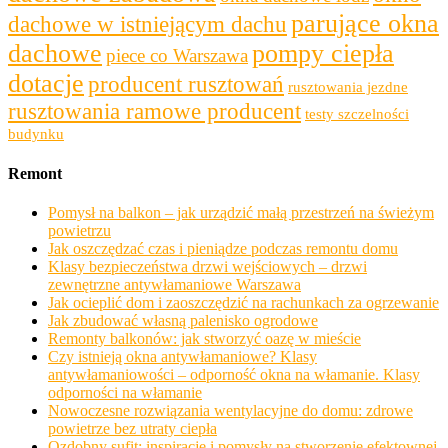
parujące okna
dachowe w istniejącym dachu
dachowe
pompy ciepła
piece co Warszawa
dotacje
producent rusztowań
rusztowania jezdne
rusztowania ramowe producent
testy szczelności
budynku
Remont
Pomysł na balkon – jak urządzić małą przestrzeń na świeżym
powietrzu
Jak oszczędzać czas i pieniądze podczas remontu domu
Klasy bezpieczeństwa drzwi wejściowych – drzwi
zewnętrzne antywłamaniowe Warszawa
Jak ocieplić dom i zaoszczędzić na rachunkach za ogrzewanie
Jak zbudować własną palenisko ogrodowe
Remonty balkonów: jak stworzyć oazę w mieście
Czy istnieją okna antywłamaniowe? Klasy
antywłamaniowości – odporność okna na włamanie. Klasy
odporności na włamanie
Nowoczesne rozwiązania wentylacyjne do domu: zdrowe
powietrze bez utraty ciepła
Ozdobny sufit: inspiracje i pomysły na stworzenie efektownej