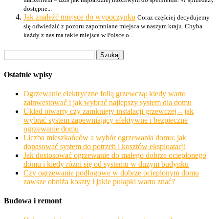
dostępne...
Jak znaleźć miejsce do wypoczynku
Coraz częściej decydujemy
się odwiedzić z pozoru zapomniane miejsca w naszym kraju. Chyba
każdy z nas ma takie miejsca w Polsce o...
Szukaj:
Ostatnie wpisy
Ogrzewanie elektryczne folią grzewczą: kiedy warto
zainwestować i jak wybrać najlepszy system dla domu
Układ otwarty czy zamknięty instalacji grzewczej – jak
wybrać system zapewniający efektywne i bezpieczne
ogrzewanie domu
Liczba mieszkańców a wybór ogrzewania domu: jak
dopasować system do potrzeb i kosztów eksploatacji
Jak dostosować ogrzewanie do małego dobrze ocieplonego
domu i kiedy różni się od systemu w dużym budynku
Czy ogrzewanie podłogowe w dobrze ocieplonym domu
zawsze obniża koszty i jakie pułapki warto znać?
Budowa i remont