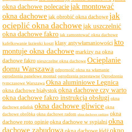
jak montować
okna dachowe polecacie
jak
okna dachowe
jak obrobić okna dachowe
ocieplić okna dachowe
jak uszczelnić
okna dachowe fakro
jak zamontować okna dachowe
kto
klasy antywłamaniowości
kafelkowanie łazienki koszt
montuje okna dachowe
markizy na okna
Ocieplanie
dachowe fakro
nieszczelne okna dachowe
domu Warszawa
odporność okna na włamanie
ogrodzenia panelowe montaż
ogrodzenia przestawne
Ogrodzenia
Okna aluminiowe Legnica
tymczasowe Warszawa
okna dachowe czy warto
okna dachowe białystok
okna dachowe fakro instrukcja obsługi
okna
okna dachowe gliwice
dachowe gdańsk
okna
okna
dachowe obróbka
okna dachowe radom
okna dachowe ranking
okna
dachowe roto opinie
okna dachowe w sypialni
dachowe zabudowa
okno
okna dachowe łódź