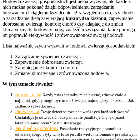
Hodowla zwierząt gospodarskich jest pełna wyzwań, ale każde z
nich można pokonać dzięki odpowiedniemu zarządzaniu,
innowacjom i ciągłemu kształceniu. Bez względu na to, czy chodzi
o zarządzanie dietą zawierającą
kukurydza kiszona
, zapewnianie
dobrostanu zwierząt, kontrolę chorób czy adaptację do zmian
klimatycznych, hodowcy mogą znaleźć rozwiązania, które pomogą
im poprawić efektywność i zrównoważoność swojej hodowli.
Lista najważniejszych wyzwań w hodowli zwierząt gospodarskich:
Zarządzanie żywieniem zwierząt.
Zapewnienie dobrostanu zwierząt.
Zapobieganie i kontrola chorób.
Zmiany klimatyczne i zrównoważona hodowla.
W tym temacie również:
Zdrowa dieta
Każdy z nas chciałby mieć piękne, zdrowe ciało a
najlepiej, gdyby mogłobyć to możliwe jak najmniejszym kosztem. Jak
zadbać o sylwetkę nie...
Pierwszy lot
Twoje dzieci są rozsiane w różnych krańcach świata?
Chciałabyś je odwiedzić, lecz panicznie paraliżuje Cię lęk przed
lataniem samolotem? To nic strasznego,...
Jak dbać o gramofon?
Posiadanie tradycyjnego gramofonu
odtwarzającego płyty winylowe jest dla wielu melomanów prawdziwym
marzeniem – dziś jak najbardziej możliwym do spełnienia! W sprzedaży