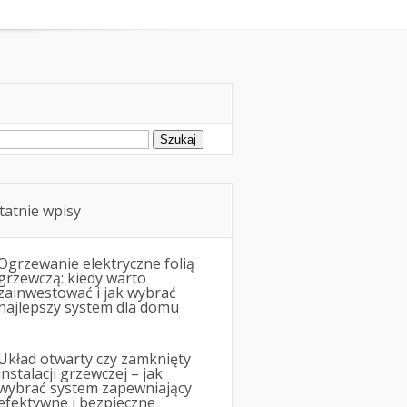
Remonty i budowa
ukaj:
tatnie wpisy
Ogrzewanie elektryczne folią
grzewczą: kiedy warto
zainwestować i jak wybrać
najlepszy system dla domu
Układ otwarty czy zamknięty
instalacji grzewczej – jak
wybrać system zapewniający
efektywne i bezpieczne