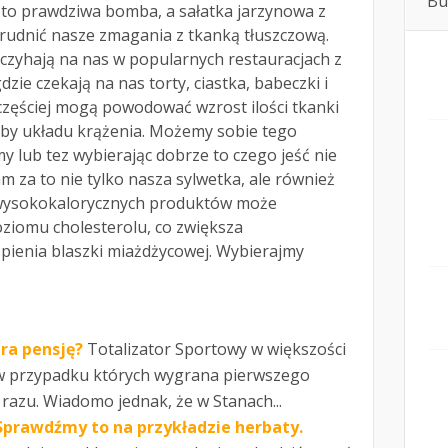
Bu
c to prawdziwa bomba, a sałatka jarzynowa z
udnić nasze zmagania z tkanką tłuszczową.
czyhają na nas w popularnych restauracjach z
dzie czekają na nas torty, ciastka, babeczki i
częściej mogą powodować wzrost ilości tkanki
roby układu krążenia. Możemy sobie tego
my lub tez wybierając dobrze to czego jeść nie
m za to nie tylko nasza sylwetka, ale również
 wysokokalorycznych produktów może
iomu cholesterolu, co zwiększa
ienia blaszki miażdżycowej. Wybierajmy
ra pensję?
Totalizator Sportowy w większości
 w przypadku których wygrana pierwszego
 razu. Wiadomo jednak, że w Stanach...
Sprawdźmy to na przykładzie herbaty.