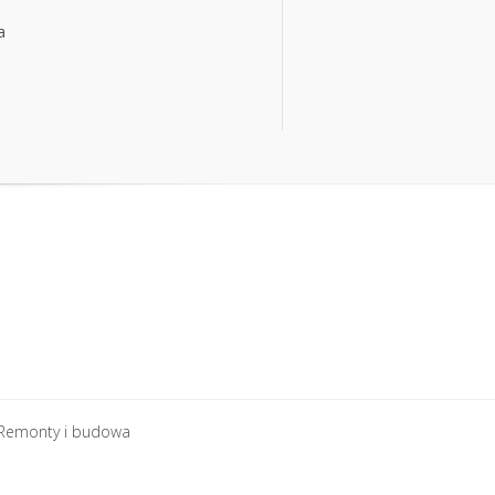
a
a
Remonty i budowa