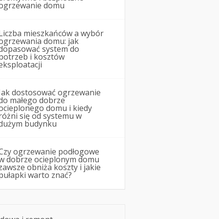
ogrzewanie domu
Liczba mieszkańców a wybór
ogrzewania domu: jak
dopasować system do
potrzeb i kosztów
eksploatacji
Jak dostosować ogrzewanie
do małego dobrze
ocieplonego domu i kiedy
różni się od systemu w
dużym budynku
Czy ogrzewanie podłogowe
w dobrze ocieplonym domu
zawsze obniża koszty i jakie
pułapki warto znać?