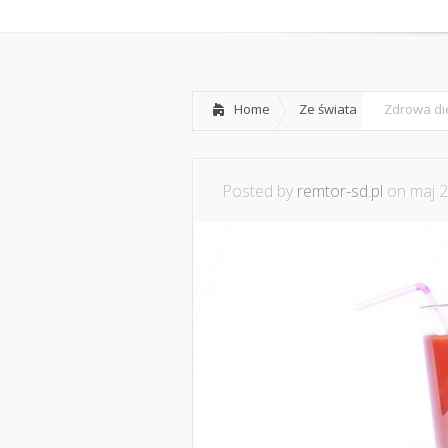
Home
O nas
Home
Ze świata
Zdrowa di
Posted by
remtor-sd.pl
on maj 2