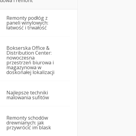
dowa i remont
Remonty podłóg z
paneli winylowych:
łatwość i trwałość
Bokserska Office &
Distribution Center:
nowoczesna
przestrzeń biurowa i
magazynowa w
doskonałej lokalizacji
Najlepsze techniki
malowania sufitów
Remonty schodów
drewnianych: jak
przywrócić im blask