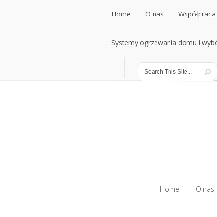
Home
O nas
Współpraca 
Home
Systemy ogrzewania domu i wybó
O nas
Współpraca 
Systemy ogrzewania domu i wybó
Home
O nas