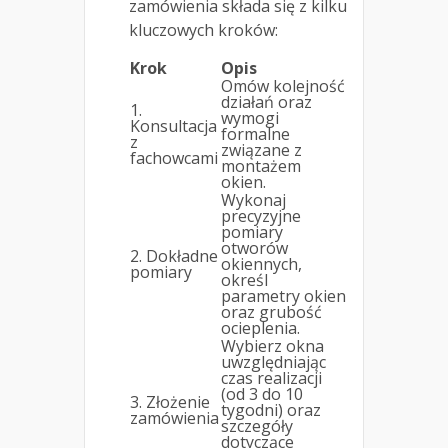
zamówienia składa się z kilku
kluczowych kroków:
Krok
Opis
Omów kolejność
działań oraz
1.
wymogi
Konsultacja
formalne
z
związane z
fachowcami
montażem
okien.
Wykonaj
precyzyjne
pomiary
otworów
2. Dokładne
okiennych,
pomiary
określ
parametry okien
oraz grubość
ocieplenia.
Wybierz okna
uwzględniając
czas realizacji
(od 3 do 10
3. Złożenie
tygodni) oraz
zamówienia
szczegóły
dotyczące