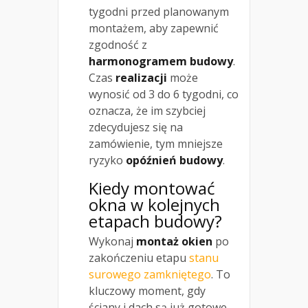
tygodni przed planowanym
montażem, aby zapewnić
zgodność z
harmonogramem budowy
.
Czas
realizacji
może
wynosić od 3 do 6 tygodni, co
oznacza, że im szybciej
zdecydujesz się na
zamówienie, tym mniejsze
ryzyko
opóźnień budowy
.
Kiedy montować
okna w kolejnych
etapach budowy?
Wykonaj
montaż okien
po
zakończeniu etapu
stanu
surowego zamkniętego
. To
kluczowy moment, gdy
ściany i dach są już gotowe,