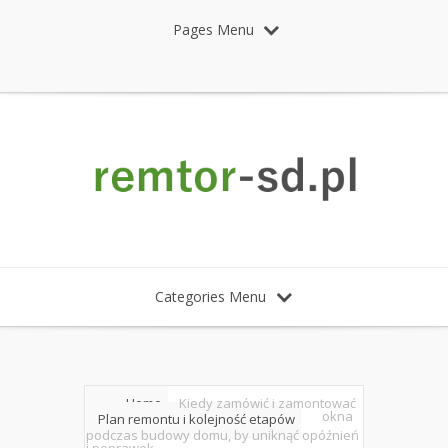
Pages Menu
Categories Menu
Home
Kiedy zamówić i zamontować
okna
Plan remontu i kolejność etapów
podczas budowy domu, by uniknąć opóźnień