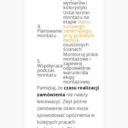
wymiarów i
kolorystyki.
Ustal termin
montażu na
etapie
stanu
4.
surowego
Planowanie
zamkniętego,
montażu
przy gotowym
dachu
i
osuszonych
ścianach.
Monitoruj prace
montażowe i
5.
zapewnij
Współpraca
odpowiednie
podczas
warunki dla
montażu
ekipy
montażowej.
Pamiętaj, że
czasu realizacji
zamówienia
nie należy
lekceważyć. Zbyt późne
zamówienie okien może
spowodować opóźnienia w
kolejnych pracach