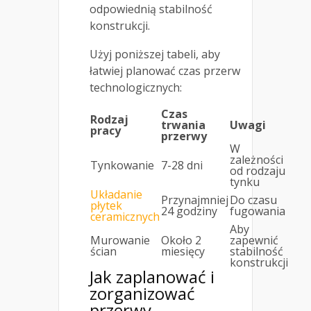
odpowiednią stabilność
konstrukcji.
Użyj poniższej tabeli, aby
łatwiej planować czas przerw
technologicznych:
Czas
Rodzaj
trwania
Uwagi
pracy
przerwy
W
zależności
Tynkowanie
7-28 dni
od rodzaju
tynku
Układanie
Przynajmniej
Do czasu
płytek
24 godziny
fugowania
ceramicznych
Aby
Murowanie
Około 2
zapewnić
ścian
miesięcy
stabilność
konstrukcji
Jak zaplanować i
zorganizować
przerwy