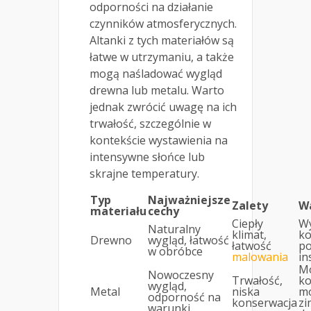
odporności na działanie
czynników atmosferycznych.
Altanki z tych materiałów są
łatwe w utrzymaniu, a także
mogą naśladować wygląd
drewna lub metalu. Warto
jednak zwrócić uwagę na ich
trwałość, szczególnie w
kontekście wystawienia na
intensywne słońce lub
skrajne temperatury.
Typ
Najważniejsze
Zalety
W
materiału
cechy
Ciepły
W
Naturalny
klimat,
ko
Drewno
wygląd, łatwość
łatwość
po
w obróbce
malowania
in
Mo
Nowoczesny
Trwałość,
ko
wygląd,
Metal
niska
mo
odporność na
konserwacja
zi
warunki