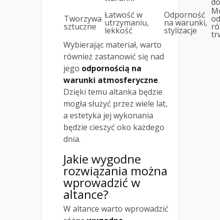
do
Mo
Łatwość w
Odporność
Tworzywa
od
utrzymaniu,
na warunki,
sztuczne
ró
lekkość
stylizacje
tr
Wybierając materiał, warto
również zastanowić się nad
jego
odpornością na
warunki atmosferyczne
.
Dzięki temu altanka będzie
mogła służyć przez wiele lat,
a estetyka jej wykonania
będzie cieszyć oko każdego
dnia.
Jakie wygodne
rozwiązania można
wprowadzić w
altance?
W altance warto wprowadzić