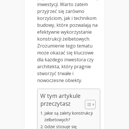
inwestycji. Warto zatem
przyjrzeć się zarówno
korzyściom, jak i technikom
budowy, które pozwalają na
efektywne wykorzystanie
konstrukcji żelbetowych.
Zrozumienie tego tematu
może okazać się kluczowe
dla każdego inwestora czy
architekta, który pragnie
stworzyć trwałe i
nowoczesne obiekty.
W tym artykule
przeczytasz
Jakie są zalety konstrukcji
żelbetowych?
Gdzie stosuje się