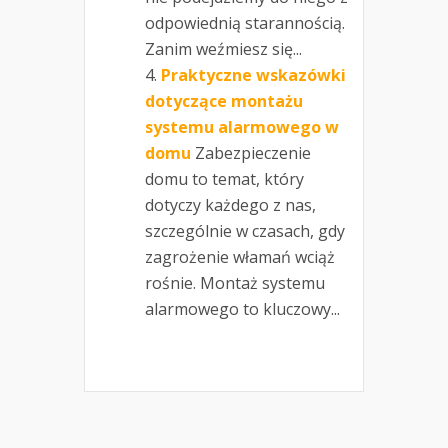
odpowiednią starannością.
Zanim weźmiesz się...
Praktyczne wskazówki
dotyczące montażu
systemu alarmowego w
domu
Zabezpieczenie
domu to temat, który
dotyczy każdego z nas,
szczególnie w czasach, gdy
zagrożenie włamań wciąż
rośnie. Montaż systemu
alarmowego to kluczowy...