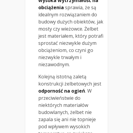
wysoka wytrzymałość na
obciążenia
sprawia, że są
idealnym rozwiązaniem do
budowy dużych obiektów, jak
mosty czy wieżowce. Żelbet
jest materiałem, który potrafi
sprostać niezwykle dużym
obciążeniom, co czyni go
niezwykle trwałym i
niezawodnym.
Kolejną istotną zaletą
konstrukcji żelbetowych jest
odporność na ogień
. W
przeciwieństwie do
niektórych materiałów
budowlanych, żelbet nie
zapala się ani nie topnieje
pod wpływem wysokich