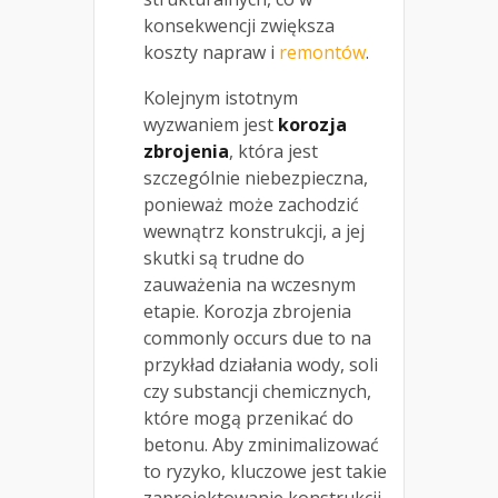
konsekwencji zwiększa
koszty napraw i
remontów
.
Kolejnym istotnym
wyzwaniem jest
korozja
zbrojenia
, która jest
szczególnie niebezpieczna,
ponieważ może zachodzić
wewnątrz konstrukcji, a jej
skutki są trudne do
zauważenia na wczesnym
etapie. Korozja zbrojenia
commonly occurs due to na
przykład działania wody, soli
czy substancji chemicznych,
które mogą przenikać do
betonu. Aby zminimalizować
to ryzyko, kluczowe jest takie
zaprojektowanie konstrukcji,