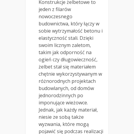
Konstrukcje żelbetowe to
jeden z filarów
nowoczesnego
budownictwa, który łączy w
sobie wytrzymałość betonu i
elastyczność stali. Dzięki
swoim licznym zaletom,
takim jak odporność na
ogień czy długowieczność,
żelbet stał się materiałem
chętnie wykorzystywanym w
różnorodnych projektach
budowlanych, od domów
jednorodzinnych po
imponujące wieżowce.
Jednak, jak każdy materiał,
niesie ze sobą także
wyzwania, które mogą
pojawić się podczas realizacji