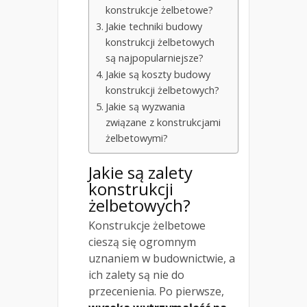
konstrukcje żelbetowe?
Jakie techniki budowy
konstrukcji żelbetowych
są najpopularniejsze?
Jakie są koszty budowy
konstrukcji żelbetowych?
Jakie są wyzwania
związane z konstrukcjami
żelbetowymi?
Jakie są zalety
konstrukcji
żelbetowych?
Konstrukcje żelbetowe
cieszą się ogromnym
uznaniem w budownictwie, a
ich zalety są nie do
przecenienia. Po pierwsze,