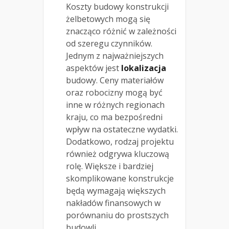
Koszty budowy konstrukcji
żelbetowych mogą się
znacząco różnić w zależności
od szeregu czynników.
Jednym z najważniejszych
aspektów jest
lokalizacja
budowy. Ceny materiałów
oraz robocizny mogą być
inne w różnych regionach
kraju, co ma bezpośredni
wpływ na ostateczne wydatki.
Dodatkowo, rodzaj projektu
również odgrywa kluczową
rolę. Większe i bardziej
skomplikowane konstrukcje
będą wymagają większych
nakładów finansowych w
porównaniu do prostszych
budowli.