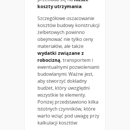
koszty utrzymania
.
Szczegółowe oszacowanie
kosztów budowy konstrukcji
żelbetowych powinno
obejmować nie tylko ceny
materiałów, ale także
wydatki związane z
robocizną
, transportem i
ewentualnymi pozwoleniami
budowlanymi. Ważne jest,
aby stworzyć dokładny
budżet, który uwzględni
wszystkie te elementy.
Poniżej przedstawiono kilka
istotnych czynników, które
warto wziąć pod uwagę przy
kalkulacji kosztów: