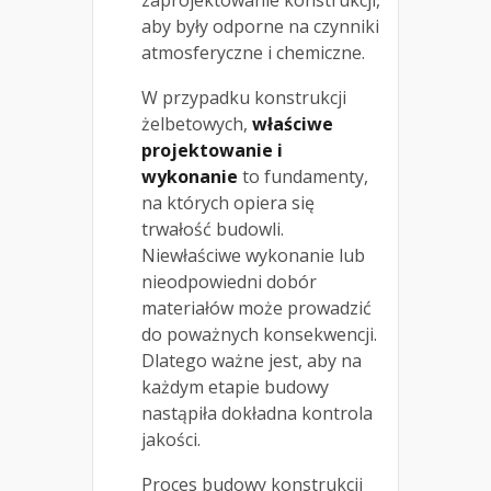
aby były odporne na czynniki
atmosferyczne i chemiczne.
W przypadku konstrukcji
żelbetowych,
właściwe
projektowanie i
wykonanie
to fundamenty,
na których opiera się
trwałość budowli.
Niewłaściwe wykonanie lub
nieodpowiedni dobór
materiałów może prowadzić
do poważnych konsekwencji.
Dlatego ważne jest, aby na
każdym etapie budowy
nastąpiła dokładna kontrola
jakości.
Proces budowy konstrukcji