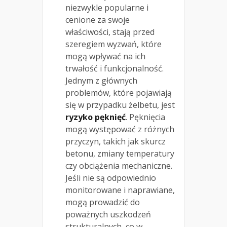
niezwykle popularne i
cenione za swoje
właściwości, stają przed
szeregiem wyzwań, które
mogą wpływać na ich
trwałość i funkcjonalność.
Jednym z głównych
problemów, które pojawiają
się w przypadku żelbetu, jest
ryzyko pęknięć
. Pęknięcia
mogą występować z różnych
przyczyn, takich jak skurcz
betonu, zmiany temperatury
czy obciążenia mechaniczne.
Jeśli nie są odpowiednio
monitorowane i naprawiane,
mogą prowadzić do
poważnych uszkodzeń
strukturalnych, co w