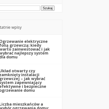
ukaj:
tatnie wpisy
Ogrzewanie elektryczne
folią grzewczą: kiedy
warto zainwestować i jak
wybrać najlepszy system
dla domu
Układ otwarty czy
zamknięty instalacji
grzewczej – jak wybrać
system zapewniający
efektywne i bezpieczne
ogrzewanie domu
Liczba mieszkańców a
wybór ogrzewania domu: