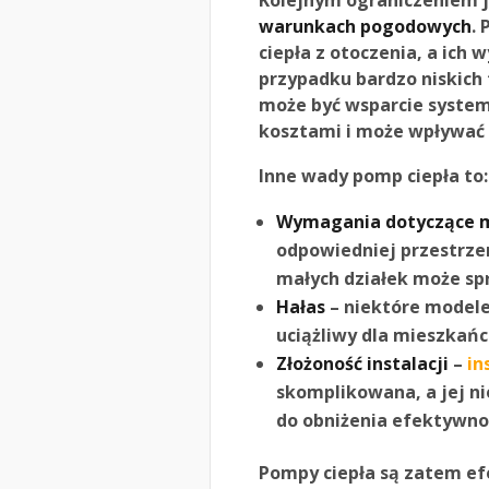
Kolejnym ograniczeniem j
warunkach pogodowych
.
ciepła z otoczenia, a ich
przypadku bardzo niskich
może być wsparcie system
kosztami i może wpływać
Inne wady pomp ciepła to:
Wymagania dotyczące mi
odpowiedniej przestrze
małych działek może spr
Hałas
– niektóre modele
uciążliwy dla mieszkań
Złożoność instalacji
–
in
skomplikowana, a jej 
do obniżenia efektywno
Pompy ciepła są zatem e