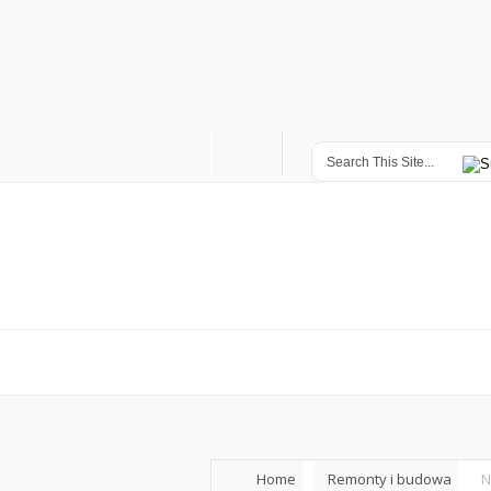
Home
Remonty i budowa
N