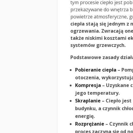
tym procesie ciepło jest po
przekazywane do wnętrza bu
powietrze atmosferyczne, gr
ciepła stają się jednym 
ogrzewania. Zwracają one
także niskimi kosztami e
systemów grzewczych.
Podstawowe zasady działa
Pobieranie ciepła
– Pomp
otoczenia, wykorzystują
Kompresja
– Uzyskane c
jego temperatury.
Skraplanie
– Ciepło jes
budynku, a czynnik chło
energię.
Rozprężanie
– Czynnik c
proces zaczyna się od n