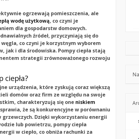
fektywnie ogrzewają pomieszczenia, ale
epłą wodę użytkową
, co czyni je
aniem dla gospodarstw domowych.
dnawialnych źródeł, przyczyniają się do
u węgla, co czyni je korzystnym wyborem
 jak i dla środowiska. Pompy ciepła stają
mentem strategii zrównoważonego rozwoju
Na
p ciepła?
jne urządzenia, które zyskują coraz większą
cieli domów oraz firm ze względu na swoje
ystkim, charakteryzują się one
niskiem
Ar
o sprawia, że są konkurencyjne w porównaniu
 grzewczych. Dzięki wykorzystaniu energii
odzie lub powietrzu, pompy ciepła
nergii w ciepło, co obniża rachunki za