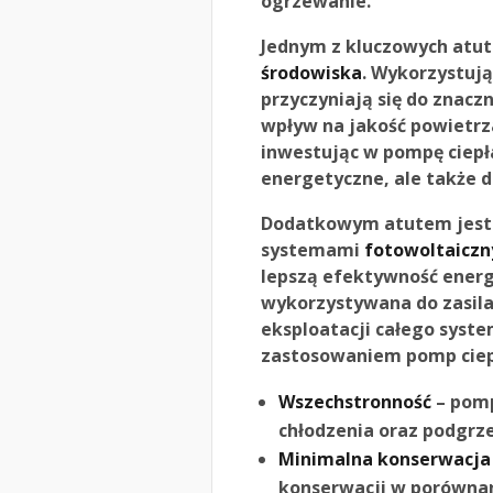
ogrzewanie.
Jednym z kluczowych atut
środowiska
. Wykorzystują
przyczyniają się do znacz
wpływ na jakość powietrz
inwestując w pompę ciepła
energetyczne, ale także d
Dodatkowym atutem jest m
systemami
fotowoltaicz
lepszą efektywność energ
wykorzystywana do zasila
eksploatacji całego syste
zastosowaniem pomp ciep
Wszechstronność
– pomp
chłodzenia oraz podgrz
Minimalna konserwacja
konserwacji w porównan