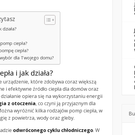
zytasz
k działa?
a pomp ciepła?
w pompę ciepła?
y wybór dla Twojego domu?
pła i jak działa?
e urządzenie, które zdobywa coraz większą
e i efektywne źródło ciepła dla domów oraz
działanie opiera się na wykorzystaniu energii
gia z otoczenia
, co czyni ją przyjaznym dla
ożna wyróżnić kilka rodzajów pomp ciepła, w
Bu
gię z powietrza, wody oraz gleby.
sadzie
odwróconego cyklu chłodniczego
. W