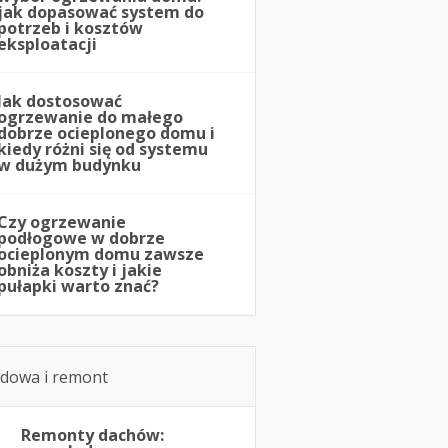
jak dopasować system do
potrzeb i kosztów
eksploatacji
Jak dostosować
ogrzewanie do małego
dobrze ocieplonego domu i
kiedy różni się od systemu
w dużym budynku
Czy ogrzewanie
podłogowe w dobrze
ocieplonym domu zawsze
obniża koszty i jakie
pułapki warto znać?
dowa i remont
Remonty dachów: