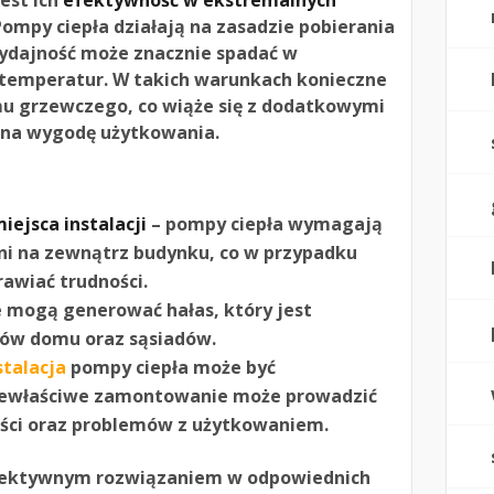
est ich
efektywność w ekstremalnych
 Pompy ciepła działają na zasadzie pobierania
 wydajność może znacznie spadać w
 temperatur. W takich warunkach konieczne
u grzewczego, co wiąże się z dodatkowymi
 na wygodę użytkowania.
ejsca instalacji
– pompy ciepła wymagają
ni na zewnątrz budynku, co w przypadku
awiać trudności.
 mogą generować hałas, który jest
ców domu oraz sąsiadów.
stalacja
pompy ciepła może być
niewłaściwe zamontowanie może prowadzić
ści oraz problemów z użytkowaniem.
fektywnym rozwiązaniem w odpowiednich