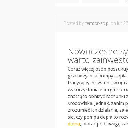
p
Posted by
remtor-sd.pl
on lut 27
Nowoczesne sy
warto zainwest
Coraz więcej osób poszukuj
grzewczych, a pompy ciepła 
tradycyjnych systemów ogrze
wykorzystania energii z ot
znacząco obniżyć rachunki z
środowiska. Jednak, zanim p
zrozumieć ich działanie, zal
się, czy pompa ciepła to ro
domu
, biorąc pod uwagę zar