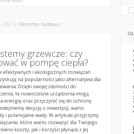
ompę ciepła?
Sz
, 2021 in
Remonty i budowa
|
Os
stemy grzewcze: czy
ować w pompę ciepła?
e efektywnych i ekologicznych rozwiązań
zyskują na popularności jako alternatywa dla
wania. Dzięki swojej zdolności do
oczenia, te nowoczesne urządzenia mogą
a energię oraz przyczynić się do ochrony
odejmiemy decyzję o inwestycji, warto
ety i potencjalne wady. W artykule przyjrzymy
związanie, które warto rozważyć dla Twojego
ówno koszty, jak i korzyści płynące z jej