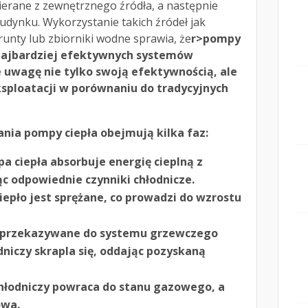
bierane z zewnętrznego źródła, a następnie
dynku. Wykorzystanie takich źródeł jak
unty lub zbiorniki wodne sprawia, że
r>pompy
z najbardziej efektywnych systemów
 uwagę nie tylko swoją efektywnością, ale
ksploatacji w porównaniu do tradycyjnych
nia pompy ciepła obejmują kilka faz:
a ciepła absorbuje energię cieplną z
c odpowiednie czynniki chłodnicze.
iepło jest sprężane, co prowadzi do wzrostu
t przekazywane do systemu grzewczego
dniczy skrapla się, oddając pozyskaną
hłodniczy powraca do stanu gazowego, a
owa.