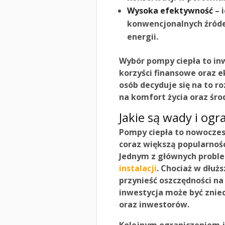
Wysoka efektywność
– 
konwencjonalnych źródeł
energii.
Wybór pompy ciepła to inw
korzyści finansowe oraz e
osób decyduje się na to r
na komfort życia oraz śro
Jakie są wady i ogr
Pompy ciepła to nowoczes
coraz większą popularnośc
Jednym z głównych probl
instalacji
. Chociaż w dłu
przynieść oszczędności n
inwestycja może być znie
oraz inwestorów.