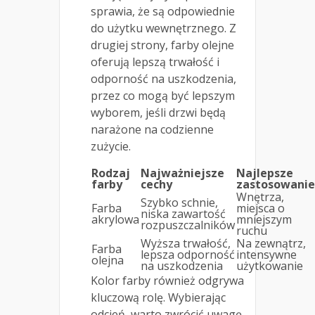
sprawia, że są odpowiednie
do użytku wewnętrznego. Z
drugiej strony, farby olejne
oferują lepszą trwałość i
odporność na uszkodzenia,
przez co mogą być lepszym
wyborem, jeśli drzwi będą
narażone na codzienne
zużycie.
Rodzaj
Najważniejsze
Najlepsze
farby
cechy
zastosowanie
Wnętrza,
Szybko schnie,
Farba
miejsca o
niska zawartość
akrylowa
mniejszym
rozpuszczalników
ruchu
Wyższa trwałość,
Na zewnątrz,
Farba
lepsza odporność
intensywne
olejna
na uszkodzenia
użytkowanie
Kolor farby również odgrywa
kluczową rolę. Wybierając
odcień, warto zwrócić uwagę