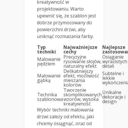
kreatywność w
projektowaniu. Warto
upewnić się, że szablon jest
dobrze przymocowany do
powierzchni drzwi, aby
uniknąć rozmazania farby.
Typ
Najważniejsze
Najlepsze
techniki
cechy
zastosowa
Precyzyjne
Osiąganie
Malowanie
rysowanie słojów,
wyrazistych
pędzlem
naturalny efekt
detali
Delikatniejszy
Subtelne i
Malowanie
efekt, możliwość
lekkie
gąbką
mieszania
wykończeni
kolorów
Tworzenie
Unikalne
Technika
skomplikowanych
dekoracje i
szablonowa
wzorów, wysoka
design
kreatywność
Wybór techniki malowania
drzwi zależy od efektu, jaki
chcemy osiągnąć, oraz od