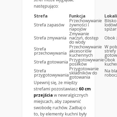
następująco:
Strefa
Funkcja
Lokal
Przechowywanie
Blisko
Strefa zapasów
żywności i
lodówk
napojów
spiżar
Zmywanie
Strefa zmywania
naczyń, dostęp
Obok 
do wody
Przechowywanie
W pob
Strefa
akcesoriów
strefy
przechowywania
kuchennych
gotow
Przygotowywanie
Obok
Strefa gotowania
posiłków
kuche
Przygotowanie
Strefa
Na bla
składników do
przygotowywania
roboc
gotowania
Upewnij się, że między
strefami pozostawiasz
60 cm
przejścia
w newralgicznych
miejscach, aby zapewnić
swobodę ruchów. Zadbaj o
to, by elementy kuchni były