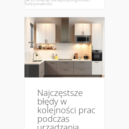
jak ich uniknąć dla lepszej ergonomii i
funkcjonalności
Najczęstsze
błędy w
kolejności prac
podczas
urządzania