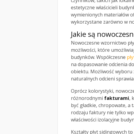
czynników, takich jak lokal
estetyczne właścicieli budy
wymienionych materiałów of
wykorzystane zarówno w no
Jakie są nowoczesn
Nowoczesne wzornictwo płyt
możliwości, które umożliwiaj
budynków. Współczesne
pły
na dopasowanie odcienia do
obiektu. Możliwość wyboru 
naturalnych odcieni sprawia
Oprócz kolorystyki, nowocze
różnorodnymi
fakturami
, 
być gładkie, chropowate, a 
rodzaju faktury nie tylko w
właściwości izolacyjne budy
Kształty płyt sidingowych t