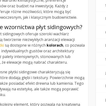
ne warunki klimatystyczne, preferencje
nków oraz budżet na inwestycję. Każdy z
eruje różne możliwości, które mogą być
woczesnym, jak i klasycznym budownictwie.
e wzornictwa płyt sidingowych?
 sidingowych oferuje szeroki wachlarz
ą tworzenie niezwykłych aranżacji elewacji
tki
są dostępne w różnych
kolorach
, co pozwala
 indywidualnych gustów oraz architektury
z palety intensywnych, stonowanych lub
, że elewacje mogą nabrać charakteru.
sne płytki sidingowe charakteryzują się
które dodają głębi i tekstury. Powierzchnie mogą
także posiadać efekt drewna lub kamienia. Tego
pływają na estetykę, ale także mogą poprawić
nku.
o kolejny element, który pozwala na kreatywną