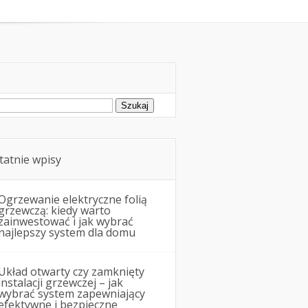
Remonty i budowa
ukaj:
tatnie wpisy
Ogrzewanie elektryczne folią
grzewczą: kiedy warto
zainwestować i jak wybrać
najlepszy system dla domu
Układ otwarty czy zamknięty
instalacji grzewczej – jak
wybrać system zapewniający
efektywne i bezpieczne