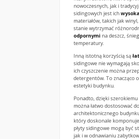
nowoczesnych, jak i tradycy
sidingowych jest ich
wysoka
materiałów, takich jak winyl
stanie wytrzymać różnorodn
odpornymi
na deszcz, śnie
temperatury.
Inną istotną korzyścią są
ła
sidingowe nie wymagają sk
ich czyszczenie można przep
detergentów. To znacząco o
estetyki budynku.
Ponadto, dzięki szerokiemu
można łatwo dostosować do 
architektonicznego budynku.
który doskonale komponuje 
płyty sidingowe mogą być 
jak i w odnawianiu zabytkow