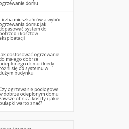
ogrzewanie domu
Liczba mieszkańców a wybór
ogrzewania domu: jak
dopasować system do
potrzeb i kosztów
eksploatacji
Jak dostosować ogrzewanie
do małego dobrze
ocieplonego domu i kiedy
różni się od systemu w
dużym budynku
Czy ogrzewanie podłogowe
w dobrze ocieplonym domu
zawsze obniża koszty i jakie
pułapki warto znać?