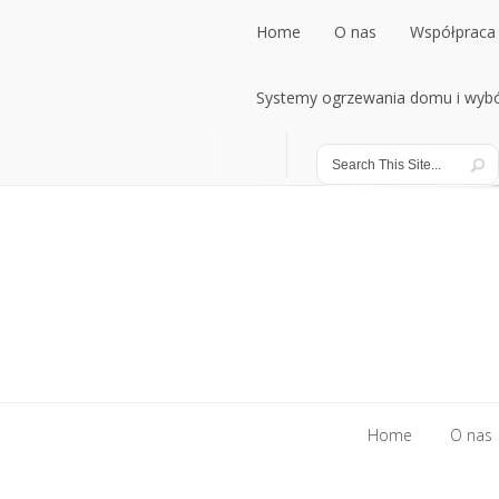
Home
O nas
Współpraca 
Home
Systemy ogrzewania domu i wybó
O nas
Współpraca 
Systemy ogrzewania domu i wybó
Home
O nas