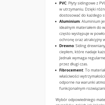
PVC
: Płyty sidingowe z PV
w utrzymaniu. Dzięki róż
dostosować do każdego st
Aluminium
: Aluminium je
idealnym materiałem do w
często występuje w powło
ochronę oraz atrakcyjny w
Drewno
: Siding drewnian
ciepłem, które nadaje ka
Jednak wymaga regularnej
przez długi czas.
Fibrocement
: To materia
właściwości wytrzymałości
odporne na warunki atmosf
funkcjonalnym rozwiązan
Wybór odpowiedniego materi