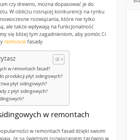
Bu
nium czy drewno, można dopasować je do
stu. W obliczu rosnącej konkurencji na rynku
owoczesne rozwiązania, które nie tylko
ą, ale także wpływają na funkcjonalność
ymy się bliżej tym zagadnieniom, aby pomóc Ci
zy
remoncie
fasady.
zytasz
owych w remontach fasad?
do produkcji płyt sidingowych?
ctwa płyt sidingowych?
ady z płyt sidingowych?
sidingowych?
yt sidingowych w remontach
 popularności w remontach fasad dzięki swoim
awiają, że są świetnym rozwiązaniem zarówno w