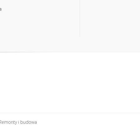
a
a
Remonty i budowa