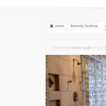
Home
O nas
Home
Remonty i budowa
R
w
Posted by
remtor-sd.pl
on paź 2