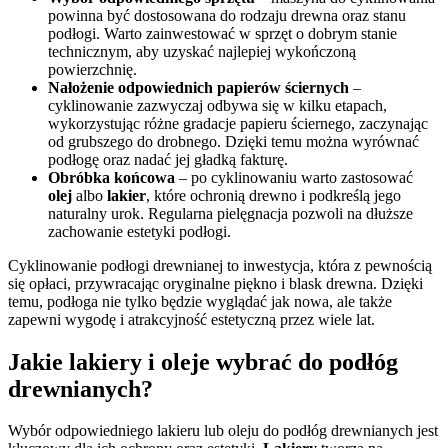
powinna być dostosowana do rodzaju drewna oraz stanu
podłogi. Warto zainwestować w sprzęt o dobrym stanie
technicznym, aby uzyskać najlepiej wykończoną
powierzchnię.
Nałożenie odpowiednich papierów ściernych
–
cyklinowanie zazwyczaj odbywa się w kilku etapach,
wykorzystując różne gradacje papieru ściernego, zaczynając
od grubszego do drobnego. Dzięki temu można wyrównać
podłogę oraz nadać jej gładką fakturę.
Obróbka końcowa
– po cyklinowaniu warto zastosować
olej
albo
lakier
, które ochronią drewno i podkreślą jego
naturalny urok. Regularna pielęgnacja pozwoli na dłuższe
zachowanie estetyki podłogi.
Cyklinowanie podłogi drewnianej to inwestycja, która z pewnością
się opłaci, przywracając oryginalne piękno i blask drewna. Dzięki
temu, podłoga nie tylko będzie wyglądać jak nowa, ale także
zapewni wygodę i atrakcyjność estetyczną przez wiele lat.
Jakie lakiery i oleje wybrać do podłóg
drewnianych?
Wybór odpowiedniego lakieru lub oleju do podłóg drewnianych jest