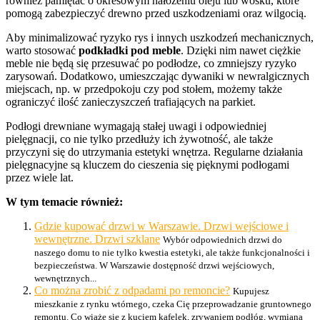
również pamiętać o okresowym nałożeniu oleju lub wosku, które
pomogą zabezpieczyć drewno przed uszkodzeniami oraz wilgocią.
Aby minimalizować ryzyko rys i innych uszkodzeń mechanicznych,
warto stosować
podkładki pod meble
. Dzięki nim nawet ciężkie
meble nie będą się przesuwać po podłodze, co zmniejszy ryzyko
zarysowań. Dodatkowo, umieszczając dywaniki w newralgicznych
miejscach, np. w przedpokoju czy pod stołem, możemy także
ograniczyć ilość zanieczyszczeń trafiających na parkiet.
Podłogi drewniane wymagają stałej uwagi i odpowiedniej
pielęgnacji, co nie tylko przedłuży ich żywotność, ale także
przyczyni się do utrzymania estetyki wnętrza. Regularne działania
pielęgnacyjne są kluczem do cieszenia się pięknymi podłogami
przez wiele lat.
W tym temacie również:
Gdzie kupować drzwi w Warszawie. Drzwi wejściowe i
wewnętrzne. Drzwi szklane
Wybór odpowiednich drzwi do
naszego domu to nie tylko kwestia estetyki, ale także funkcjonalności i
bezpieczeństwa. W Warszawie dostępność drzwi wejściowych,
wewnętrznych...
Co można zrobić z odpadami po remoncie?
Kupujesz
mieszkanie z rynku wtórnego, czeka Cię przeprowadzanie gruntownego
remontu. Co wiąże się z kuciem kafelek, zrywaniem podłóg, wymianą