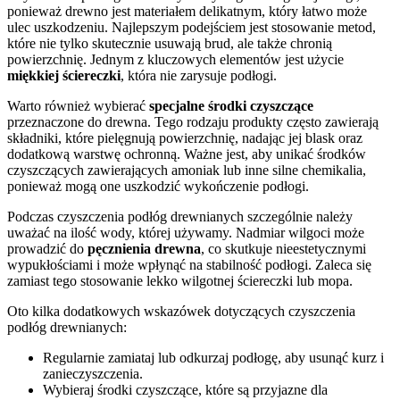
ponieważ drewno jest materiałem delikatnym, który łatwo może
ulec uszkodzeniu. Najlepszym podejściem jest stosowanie metod,
które nie tylko skutecznie usuwają brud, ale także chronią
powierzchnię. Jednym z kluczowych elementów jest użycie
miękkiej ściereczki
, która nie zarysuje podłogi.
Warto również wybierać
specjalne środki czyszczące
przeznaczone do drewna. Tego rodzaju produkty często zawierają
składniki, które pielęgnują powierzchnię, nadając jej blask oraz
dodatkową warstwę ochronną. Ważne jest, aby unikać środków
czyszczących zawierających amoniak lub inne silne chemikalia,
ponieważ mogą one uszkodzić wykończenie podłogi.
Podczas czyszczenia podłóg drewnianych szczególnie należy
uważać na ilość wody, której używamy. Nadmiar wilgoci może
prowadzić do
pęcznienia drewna
, co skutkuje nieestetycznymi
wypukłościami i może wpłynąć na stabilność podłogi. Zaleca się
zamiast tego stosowanie lekko wilgotnej ściereczki lub mopa.
Oto kilka dodatkowych wskazówek dotyczących czyszczenia
podłóg drewnianych:
Regularnie zamiataj lub odkurzaj podłogę, aby usunąć kurz i
zanieczyszczenia.
Wybieraj środki czyszczące, które są przyjazne dla