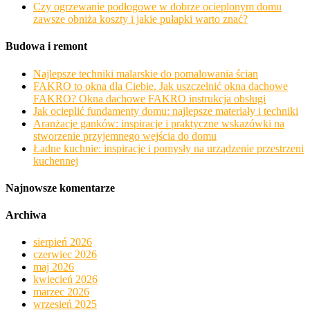
Czy ogrzewanie podłogowe w dobrze ocieplonym domu
zawsze obniża koszty i jakie pułapki warto znać?
Budowa i remont
Najlepsze techniki malarskie do pomalowania ścian
FAKRO to okna dla Ciebie. Jak uszczelnić okna dachowe
FAKRO? Okna dachowe FAKRO instrukcja obsługi
Jak ocieplić fundamenty domu: najlepsze materiały i techniki
Aranżacje ganków: inspiracje i praktyczne wskazówki na
stworzenie przyjemnego wejścia do domu
Ładne kuchnie: inspiracje i pomysły na urządzenie przestrzeni
kuchennej
Najnowsze komentarze
Archiwa
sierpień 2026
czerwiec 2026
maj 2026
kwiecień 2026
marzec 2026
wrzesień 2025