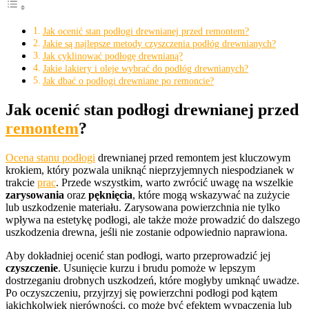
Jak ocenić stan podłogi drewnianej przed remontem?
Jakie są najlepsze metody czyszczenia podłóg drewnianych?
Jak cyklinować podłogę drewnianą?
Jakie lakiery i oleje wybrać do podłóg drewnianych?
Jak dbać o podłogi drewniane po remoncie?
Jak ocenić stan podłogi drewnianej przed
remontem
?
Ocena stanu podłogi
drewnianej przed remontem jest kluczowym
krokiem, który pozwala uniknąć nieprzyjemnych niespodzianek w
trakcie
prac
. Przede wszystkim, warto zwrócić uwagę na wszelkie
zarysowania
oraz
pęknięcia
, które mogą wskazywać na zużycie
lub uszkodzenie materiału. Zarysowana powierzchnia nie tylko
wpływa na estetykę podłogi, ale także może prowadzić do dalszego
uszkodzenia drewna, jeśli nie zostanie odpowiednio naprawiona.
Aby dokładniej ocenić stan podłogi, warto przeprowadzić jej
czyszczenie
. Usunięcie kurzu i brudu pomoże w lepszym
dostrzeganiu drobnych uszkodzeń, które mogłyby umknąć uwadze.
Po oczyszczeniu, przyjrzyj się powierzchni podłogi pod kątem
jakichkolwiek nierówności, co może być efektem wypaczenia lub