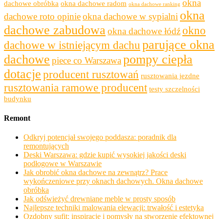
okna
dachowe obróbka
okna dachowe radom
okna dachowe ranking
okna
dachowe roto opinie
okna dachowe w sypialni
dachowe zabudowa
okno
okna dachowe łódź
parujące okna
dachowe w istniejącym dachu
dachowe
pompy ciepła
piece co Warszawa
dotacje
producent rusztowań
rusztowania jezdne
rusztowania ramowe producent
testy szczelności
budynku
Remont
Odkryj potencjał swojego poddasza: poradnik dla
remontujących
Deski Warszawa: gdzie kupić wysokiej jakości deski
podłogowe w Warszawie
Jak obrobić okna dachowe na zewnątrz? Prace
wykończeniowe przy oknach dachowych. Okna dachowe
obróbka
Jak odświeżyć drewniane meble w prosty sposób
Najlepsze techniki malowania elewacji: trwałość i estetyka
Ozdobny sufit: inspiracje i pomysły na stworzenie efektownej