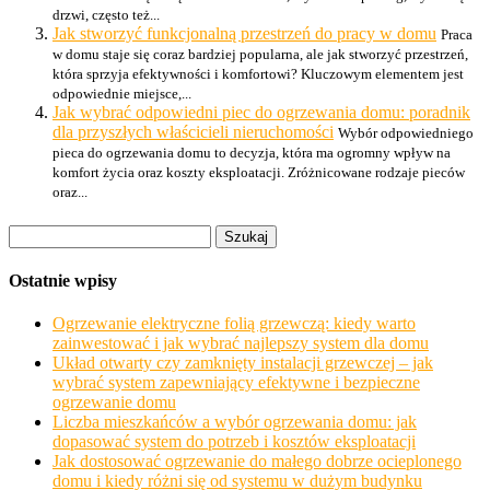
drzwi, często też...
Jak stworzyć funkcjonalną przestrzeń do pracy w domu
Praca
w domu staje się coraz bardziej popularna, ale jak stworzyć przestrzeń,
która sprzyja efektywności i komfortowi? Kluczowym elementem jest
odpowiednie miejsce,...
Jak wybrać odpowiedni piec do ogrzewania domu: poradnik
dla przyszłych właścicieli nieruchomości
Wybór odpowiedniego
pieca do ogrzewania domu to decyzja, która ma ogromny wpływ na
komfort życia oraz koszty eksploatacji. Zróżnicowane rodzaje pieców
oraz...
Szukaj:
Ostatnie wpisy
Ogrzewanie elektryczne folią grzewczą: kiedy warto
zainwestować i jak wybrać najlepszy system dla domu
Układ otwarty czy zamknięty instalacji grzewczej – jak
wybrać system zapewniający efektywne i bezpieczne
ogrzewanie domu
Liczba mieszkańców a wybór ogrzewania domu: jak
dopasować system do potrzeb i kosztów eksploatacji
Jak dostosować ogrzewanie do małego dobrze ocieplonego
domu i kiedy różni się od systemu w dużym budynku