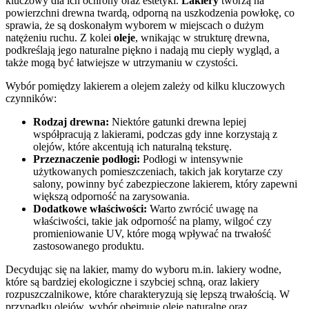
kluczowy dla ich ochrony oraz estetyki.
Lakiery
tworzą na
powierzchni drewna twardą, odporną na uszkodzenia powłokę, co
sprawia, że są doskonałym wyborem w miejscach o dużym
natężeniu ruchu. Z kolei
oleje
, wnikając w strukturę drewna,
podkreślają jego naturalne piękno i nadają mu ciepły wygląd, a
także mogą być łatwiejsze w utrzymaniu w czystości.
Wybór pomiędzy lakierem a olejem zależy od kilku kluczowych
czynników:
Rodzaj drewna:
Niektóre gatunki drewna lepiej
współpracują z lakierami, podczas gdy inne korzystają z
olejów, które akcentują ich naturalną teksturę.
Przeznaczenie podłogi:
Podłogi w intensywnie
użytkowanych pomieszczeniach, takich jak korytarze czy
salony, powinny być zabezpieczone lakierem, który zapewni
większą odporność na zarysowania.
Dodatkowe właściwości:
Warto zwrócić uwagę na
właściwości, takie jak odporność na plamy, wilgoć czy
promieniowanie UV, które mogą wpływać na trwałość
zastosowanego produktu.
Decydując się na lakier, mamy do wyboru m.in. lakiery wodne,
które są bardziej ekologiczne i szybciej schną, oraz lakiery
rozpuszczalnikowe, które charakteryzują się lepszą trwałością. W
przypadku olejów, wybór obejmuje oleje naturalne oraz