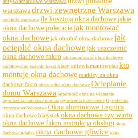
drzwi polskone
antywłamaniowe warszawa
drzwi zewnętrzne Warszawa
warszawa
ile kosztują okna dachowe
jakie
grzejniki warszawa
jak montować
okna dachowe polecacie
jak
okna dachowe
jak obrobić okna dachowe
ocieplić okna dachowe
jak uszczelnić
okna dachowe fakro
jak zamontować okna dachowe
kto
klasy antywłamaniowości
kafelkowanie łazienki koszt
montuje okna dachowe
markizy na okna
Ocieplanie
dachowe fakro
nieszczelne okna dachowe
domu Warszawa
odporność okna na włamanie
ogrodzenia panelowe montaż
ogrodzenia przestawne
Ogrodzenia
Okna aluminiowe Legnica
tymczasowe Warszawa
okna dachowe czy warto
okna dachowe białystok
okna dachowe fakro instrukcja obsługi
okna
okna dachowe gliwice
dachowe gdańsk
okna