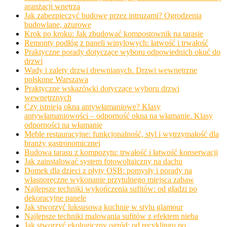
aranżacji wnętrza
Jak zabezpieczyć budowę przez intruzami? Ogrodzenia
budowlane, ażurowe
Krok po kroku: Jak zbudować kompostownik na tarasie
Remonty podłóg z paneli winylowych: łatwość i trwałość
Praktyczne porady dotyczące wyboru odpowiednich okuć do
drzwi
Wady i zalety drzwi drewnianych. Drzwi wewnętrzne
polskone Warszawa
Praktyczne wskazówki dotyczące wyboru drzwi
wewnętrznych
Czy istnieją okna antywłamaniowe? Klasy
antywłamaniowości – odporność okna na włamanie. Klasy
odporności na włamanie
Meble restauracyjne: funkcjonalność, styl i wytrzymałość dla
branży gastronomicznej
Budowa tarasu z kompozytu: trwałość i łatwość konserwacji
Jak zainstalować system fotowoltaiczny na dachu
Domek dla dzieci z płyty OSB: pomysły i porady na
własnoręczne wykonanie przytulnego miejsca zabaw
Najlepsze techniki wykończenia sufitów: od gładzi po
dekoracyjne panele
Jak stworzyć luksusową kuchnię w stylu glamour
Najlepsze techniki malowania sufitów z efektem nieba
Jak stworzyć ekologiczny ogród: od recyklingu po