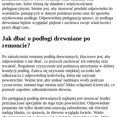
syntetyczne, które różnią się składem i właściwościami
pielęgnacyjnymi. Istotne jest, aby stosować produkt odpowiedni do
warunków panujących w danym pomieszczeniu oraz do sposobu
użytkowania podłogi. Odpowiednia pielęgnacja sprawi, że podłoga
drewniana będzie wyglądać pięknie i zachowa swoje właściwości
przez długi czas.
Jak dbać o podłogi drewniane po
remoncie?
Po zakończeniu remontu podłóg drewnianych, kluczowe jest, aby
odpowiednio o nie dbać, co pozwoli zachować ich estetykę oraz
trwałość. Regularne czyszczenie jest podstawą utrzymania w dobrej
kondycji podłóg. Zaleca się używanie miękkiej szczotki lub
odkurzacza z odpowiednią końcówką, która nie zarysuje
powierzchni. Ważne jest, aby unikać nadmiaru wody podczas
czyszczenia; zamiast tego można użyć lekko wilgotnej ściereczki, co
pomoże zapobiec odkształceniom drewna.
Do pielęgnacji podłóg drewnianych najlepiej jest stosować środki
przeznaczone specjalnie do tego typu powierzchni. Odpowiednie
preparaty nie tylko skutecznie usuwają zabrudzenia, ale również
nadają blasku, co sprawia, że drewno wygląda świeżo. Warto