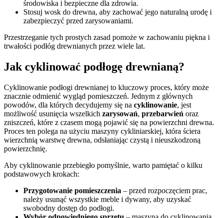
środowiska i bezpieczne dla zdrowia.
Stosuj wosk do drewna, aby zachować jego naturalną urodę i
zabezpieczyć przed zarysowaniami.
Przestrzeganie tych prostych zasad pomoże w zachowaniu piękna i
trwałości podłóg drewnianych przez wiele lat.
Jak cyklinować podłogę drewnianą?
Cyklinowanie podłogi drewnianej to kluczowy proces, który może
znacznie odmienić wygląd pomieszczeń. Jednym z głównych
powodów, dla których decydujemy się na
cyklinowanie
, jest
możliwość usunięcia wszelkich
zarysowań
,
przebarwień
oraz
zniszczeń, które z czasem mogą pojawić się na powierzchni drewna.
Proces ten polega na użyciu maszyny cykliniarskiej, która ściera
wierzchnią warstwę drewna, odsłaniając czystą i nieuszkodzoną
powierzchnię.
Aby cyklinowanie przebiegło pomyślnie, warto pamiętać o kilku
podstawowych krokach:
Przygotowanie pomieszczenia
– przed rozpoczęciem prac,
należy usunąć wszystkie meble i dywany, aby uzyskać
swobodny dostęp do podłogi.
Wybór odpowiedniego sprzętu
– maszyna do cyklinowania