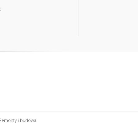
a
a
Remonty i budowa