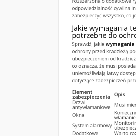
rozszerzona o dodatkowe ryz
odpowiedzialność cywilna i
zabezpieczyć wszystko, co jes
Jakie wymagania te
potrzebne do ochr
Sprawdź, jakie
wymagania 
ochrony przed kradzieżą p
ubezpieczeniem od kradzież
co oznacza, że musi posiad
uniemożliwiają łatwy dostę
dotyczące zabezpieczeń prze
Element
Opis
zabezpieczenia
Drzwi
Musi mie
antywłamaniowe
Konieczne
Okna
włamanie 
Monitori
System alarmowy
ubezpiecz
Dodatkowe
Warto ro