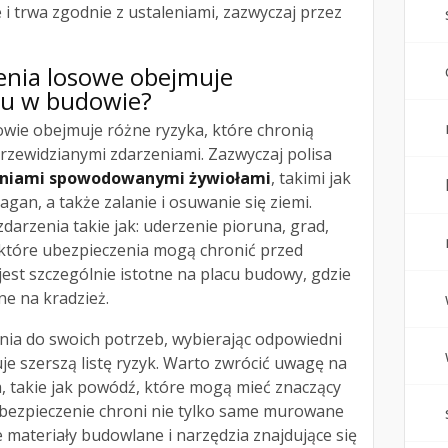
 i trwa zgodnie z ustaleniami, zazwyczaj przez
zenia losowe obejmuje
mu w budowie?
ie obejmuje różne ryzyka, które chronią
rzewidzianymi zdarzeniami. Zazwyczaj polisa
eniami spowodowanymi żywiołami
, takimi jak
gan, a także zalanie i osuwanie się ziemi.
arzenia takie jak: uderzenie pioruna, grad,
ektóre ubezpieczenia mogą chronić przed
est szczególnie istotne na placu budowy, gdzie
ne na kradzież.
nia do swoich potrzeb, wybierając odpowiedni
uje szerszą listę ryzyk. Warto zwrócić uwagę na
, takie jak powódź, które mogą mieć znaczący
bezpieczenie chroni nie tylko same murowane
 materiały budowlane i narzędzia znajdujące się