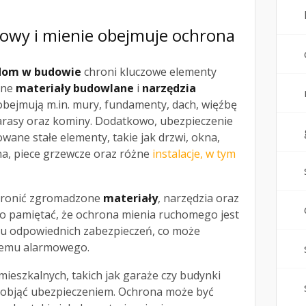
dowy i mienie obejmuje ochrona
dom w budowie
chroni kluczowe elementy
one
materiały budowlane
i
narzędzia
 obejmują m.in. mury, fundamenty, dach, więźbę
tarasy oraz kominy. Dodatkowo, ubezpieczenie
ane stałe elementy, takie jak drzwi, okna,
na, piece grzewcze oraz różne
instalacje, w tym
hronić zgromadzone
materiały
, narzędzia oraz
o pamiętać, że ochrona mienia ruchomego jest
niu odpowiednich zabezpieczeń, co może
temu alarmowego.
eszkalnych, takich jak garaże czy budynki
e objąć ubezpieczeniem. Ochrona może być