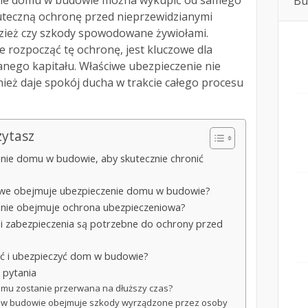
nie domu w budowie można wykupić od samego
Bu
uteczną ochronę przed nieprzewidzianymi
dzież czy szkody spowodowane żywiołami.
e rozpocząć tę ochronę, jest kluczowe dla
nego kapitału. Właściwe ubezpieczenie nie
nież daje spokój ducha w trakcie całego procesu
zytasz
nie domu w budowie, aby skutecznie chronić
osowe obejmuje ubezpieczenie domu w budowie?
enie obejmuje ochrona ubezpieczeniowa?
 i zabezpieczenia są potrzebne do ochrony przed
yć i ubezpieczyć dom w budowie?
 pytania
omu zostanie przerwana na dłuższy czas?
 w budowie obejmuje szkody wyrządzone przez osoby