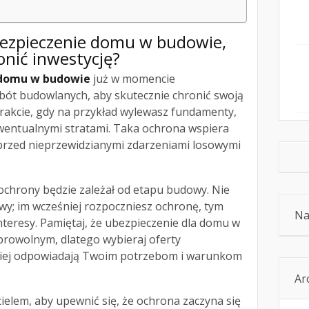
bezpieczenie domu w budowie,
onić inwestycję?
 domu w budowie
już w momencie
ót budowlanych, aby skutecznie chronić swoją
trakcie, gdy na przykład wylewasz fundamenty,
ewentualnymi stratami. Taka ochrona wspiera
 przed nieprzewidzianymi zdarzeniami losowymi
s ochrony będzie zależał od etapu budowy. Nie
wy; im wcześniej rozpoczniesz ochronę, tym
Na
interesy. Pamiętaj, że ubezpieczenie dla domu w
rowolnym, dlatego wybieraj oferty
lepiej odpowiadają Twoim potrzebom i warunkom
Ar
cielem, aby upewnić się, że ochrona zaczyna się