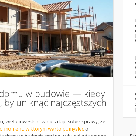
 domu w budowie — kiedy
 by uniknąć najczęstszych
 wielu inwestorów nie zdaje sobie sprawy, że
to moment, w którym warto pomyśleć
o