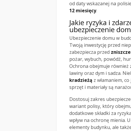
od daty wskazanej na polisie
12 miesięcy
.
Jakie ryzyka i zdar
ubezpieczenie do
Ubezpieczenie domu w budow
Twoją inwestycję przed niep
zabezpiecza przed
zniszcz
pożar, wybuch, powódź, hura
Ochrona obejmuje również zd
lawiny oraz dym i sadza. Ni
kradzieżą
z włamaniem, co j
sprzęt i materiały są narażo
Dostosuj zakres ubezpiecze
wariant polisy, który obejm
dodatkowe składki za ryzyka
wpływ na ochronę mienia. U
elementy budynku, ale także