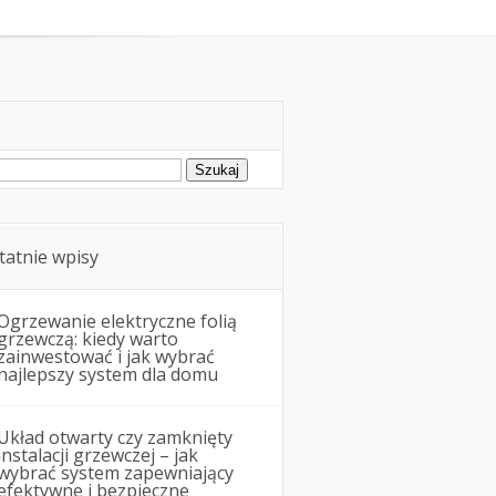
Remonty i budowa
ukaj:
tatnie wpisy
Ogrzewanie elektryczne folią
grzewczą: kiedy warto
zainwestować i jak wybrać
najlepszy system dla domu
Układ otwarty czy zamknięty
instalacji grzewczej – jak
wybrać system zapewniający
efektywne i bezpieczne