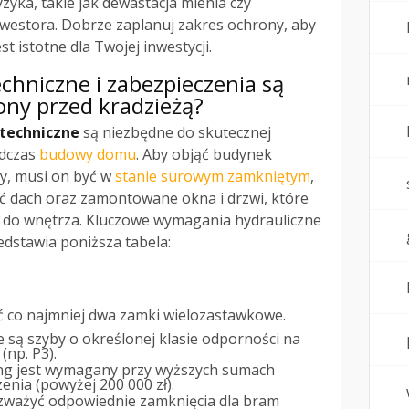
yka, takie jak dewastacja mienia czy
nwestora. Dobrze zaplanuj zakres ochrony, aby
t istotne dla Twojej inwestycji.
chniczne i zabezpieczenia są
ony przed kradzieżą?
techniczne
są niezbędne do skutecznej
odczas
budowy domu
. Aby objąć budynek
y, musi on być w
stanie surowym zamkniętym
,
ać dach oraz zamontowane okna i drzwi, które
p do wnętrza. Kluczowe wymagania hydrauliczne
dstawia poniższa tabela:
ć co najmniej dwa zamki wielozastawkowe.
 są szyby o określonej klasie odporności na
(np. P3).
ng jest wymagany przy wyższych sumach
enia (powyżej 200 000 zł).
zważyć odpowiednie zamknięcia dla bram