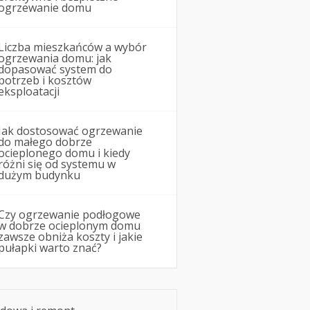
ogrzewanie domu
Liczba mieszkańców a wybór
ogrzewania domu: jak
dopasować system do
potrzeb i kosztów
eksploatacji
Jak dostosować ogrzewanie
do małego dobrze
ocieplonego domu i kiedy
różni się od systemu w
dużym budynku
Czy ogrzewanie podłogowe
w dobrze ocieplonym domu
zawsze obniża koszty i jakie
pułapki warto znać?