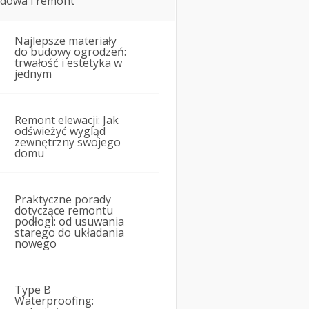
dowa i remont
Najlepsze materiały
do budowy ogrodzeń:
trwałość i estetyka w
jednym
Remont elewacji: Jak
odświeżyć wygląd
zewnętrzny swojego
domu
Praktyczne porady
dotyczące remontu
podłogi: od usuwania
starego do układania
nowego
Type B
Waterproofing: