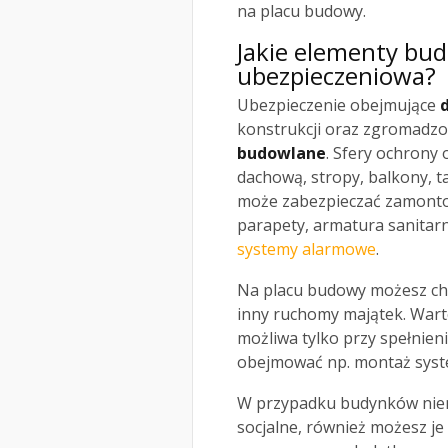
na placu budowy.
Jakie elementy bu
ubezpieczeniowa?
Ubezpieczenie obejmujące
konstrukcji oraz zgromadz
budowlane
. Sfery ochrony
dachową, stropy, balkony, 
może zabezpieczać zamontow
parapety, armatura sanitar
systemy alarmowe
.
Na placu budowy możesz c
inny ruchomy majątek. Wart
możliwa tylko przy spełnie
obejmować np. montaż sys
W przypadku budynków niemi
socjalne, również możesz j