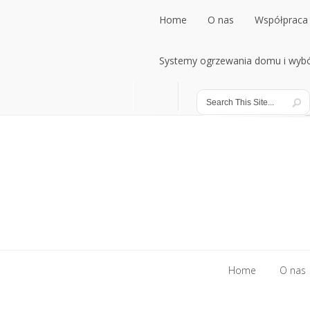
Home
O nas
Współpraca 
Home
Systemy ogrzewania domu i wybó
O nas
Współpraca 
Systemy ogrzewania domu i wybó
Home
O nas