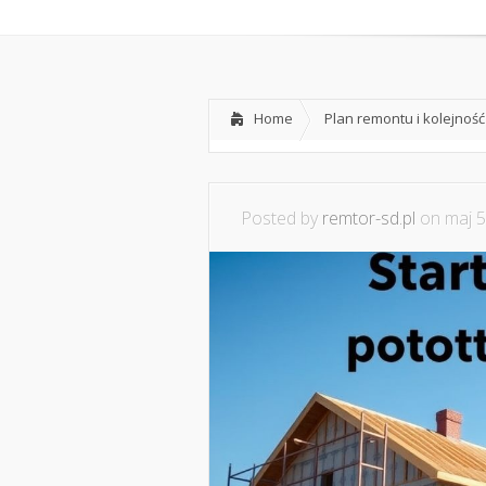
Home
O nas
Home
Plan remontu i kolejnoś
Posted by
remtor-sd.pl
on maj 5