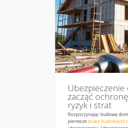
Ubezpieczenie
zacząć ochronę,
ryzyk i strat
Rozpoczynając budowę domu,
pierwsze
prace budowlane 