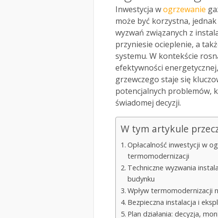
Inwestycja w
ogrzewanie
ga
może być korzystna, jednak
wyzwań związanych z instala
przyniesie ocieplenie, a tak
systemu. W kontekście rosną
efektywności energetycznej
grzewczego staje się klucz
potencjalnych problemów, k
świadomej decyzji.
W tym artykule przec
Opłacalność inwestycji w 
termomodernizacji
Techniczne wyzwania instal
budynku
Wpływ termomodernizacji n
Bezpieczna instalacja i ek
Plan działania: decyzja, m