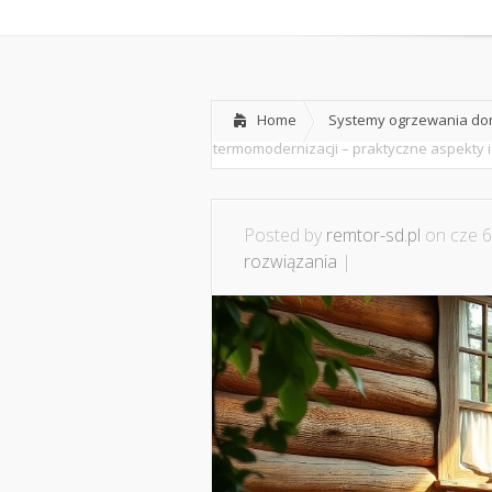
Home
O nas
Home
Systemy ogrzewania dom
termomodernizacji – praktyczne aspekty
Posted by
remtor-sd.pl
on cze 6
rozwiązania
|