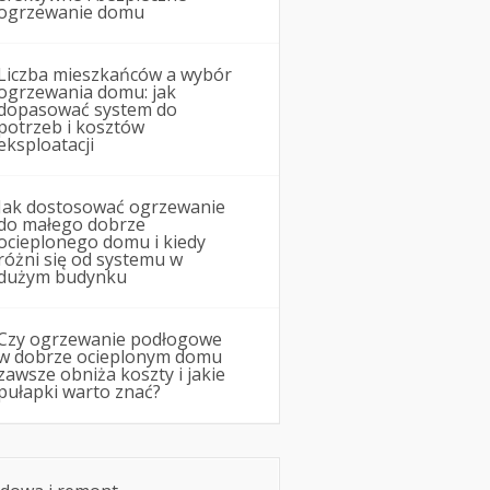
ogrzewanie domu
Liczba mieszkańców a wybór
ogrzewania domu: jak
dopasować system do
potrzeb i kosztów
eksploatacji
Jak dostosować ogrzewanie
do małego dobrze
ocieplonego domu i kiedy
różni się od systemu w
dużym budynku
Czy ogrzewanie podłogowe
w dobrze ocieplonym domu
zawsze obniża koszty i jakie
pułapki warto znać?