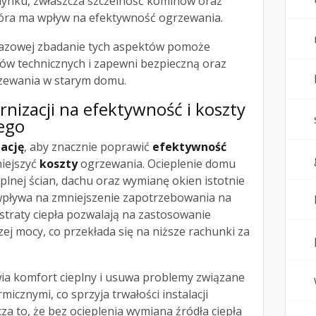
dynku, zwłaszcza szczelność kominów oraz
 która ma wpływ na efektywność ogrzewania.
 gazowej zbadanie tych aspektów pomoże
ów technicznych i zapewni bezpieczną oraz
rzewania w starym domu.
izacji na efektywność i koszty
ego
ację
, aby znacznie poprawić
efektywność
iejszyć
koszty
ogrzewania. Ocieplenie domu
eplnej ścian, dachu oraz wymianę okien istotnie
 wpływa na zmniejszenie zapotrzebowania na
straty ciepła pozwalają na zastosowanie
ej mocy, co przekłada się na niższe rachunki za
a komfort cieplny i usuwa problemy związane
micznymi, co sprzyja trwałości instalacji
za to, że bez ocieplenia wymiana źródła ciepła