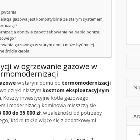
 pytania
stalacja gazowa jest kompatybilna ze starym systemem
rnizacji?
rnizacja obniżyła zapotrzebowanie na ciepło poniżej
azowego?
zewania gazowego w starym domu może być mniej
ne źródła ciepła?
tycji w ogrzewanie gazowe w
ermomodernizacji
gazowe
w starym domu po
termomodernizacji
Na
wo dzięki niższym
kosztom eksploatacyjnym
u. Koszty inwestycyjne kotła gazowego
m i modernizacją kominową mieszczą się
5 000 do 35 000 zł
, w zależności od potrzeby
Ar
go, które także wiąże się z dodatkowymi