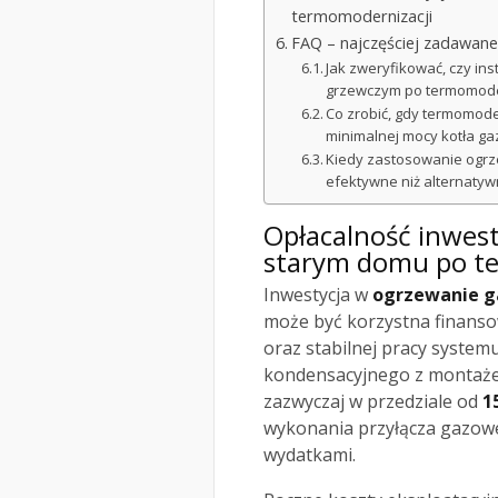
termomodernizacji
FAQ – najczęściej zadawane
Jak zweryfikować, czy in
grzewczym po termomode
Co zrobić, gdy termomode
minimalnej mocy kotła g
Kiedy zastosowanie ogr
efektywne niż alternatyw
Opłacalność inwes
starym domu po t
Inwestycja w
ogrzewanie 
może być korzystna finanso
oraz stabilnej pracy system
kondensacyjnego z montaże
zazwyczaj w przedziale od
1
wykonania przyłącza gazowe
wydatkami.