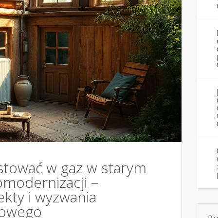
stować w gaz w starym
modernizacji –
ekty i wyzwania
zowego