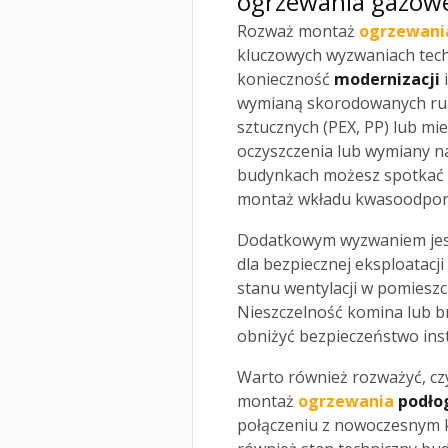
ogrzewania gazow
Rozważ montaż
ogrzewani
kluczowych wyzwaniach tec
konieczność
modernizacji
i
wymianą skorodowanych rur
sztucznych (PEX, PP) lub mi
oczyszczenia lub wymiany n
budynkach możesz spotkać 
montaż wkładu kwasoodpor
Dodatkowym wyzwaniem je
dla bezpiecznej eksploatacj
stanu wentylacji w pomiesz
Nieszczelność komina lub b
obniżyć bezpieczeństwo insta
Warto również rozważyć, czy
montaż
ogrzewania
podło
połączeniu z nowoczesnym 