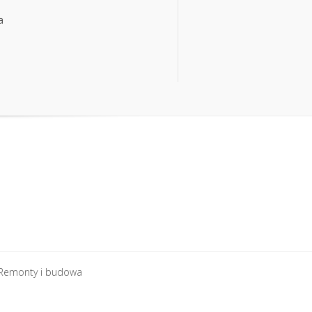
a
a
Remonty i budowa