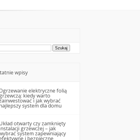
Remonty i budowa
ukaj:
tatnie wpisy
Ogrzewanie elektryczne folią
grzewczą: kiedy warto
zainwestować i jak wybrać
najlepszy system dla domu
Układ otwarty czy zamknięty
instalacji grzewczej – jak
wybrać system zapewniający
efektywne i bezpieczne