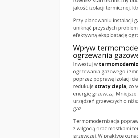
również stan techniczny bu
jakość izolacji termicznej,
Przy planowaniu instalacji
uniknąć przyszłych problem
efektywną eksploatację og
Wpływ termomodern
ogrzewania gazow
Inwestuj w
termomoderniz
ogrzewania gazowego i zmn
poprzez poprawę izolacji ci
redukuje
straty ciepła
, co
energię grzewczą. Mniejsze 
urządzeń grzewczych o niższ
gaz.
Termomodernizacja poprawi
z wilgocią oraz mostkami ter
grzewczej. W praktyce oznac