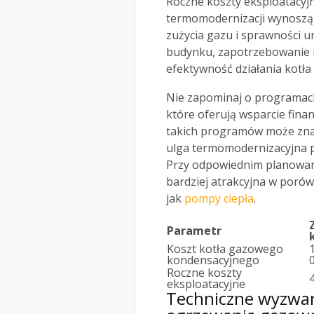
Roczne koszty eksploatacyj
termomodernizacji wynoszą
zużycia gazu i sprawności u
budynku, zapotrzebowanie na
efektywność działania kotł
Nie zapominaj o programach 
które oferują wsparcie fina
takich programów może zn
ulga termomodernizacyjna p
Przy odpowiednim planowani
bardziej atrakcyjna w poró
jak
pompy ciepła
.
Parametr
Koszt kotła gazowego
kondensacyjnego
Roczne koszty
eksploatacyjne
Techniczne wyzwani