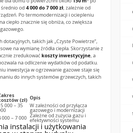
ne dla domu o powierzchni około
150 m²
po
 średnio od
4 000 do 7 000 zł
, zależnie od
rządzeń. Po termomodernizacji i ociepleniu
 ciepło znacznie się obniża, co zwiększa
a gazowego.
dotacyjnych, takich jak „Czyste Powietrze”,
nsowe na wymianę źródła ciepła. Skorzystanie z
acznie zredukować
koszty inwestycyjne
, a
ozwala na odliczenie wydatków od podatku.
u inwestycja w ogrzewanie gazowe staje się
wnaniu do innych systemów grzewczych, takich
Zakres
Opis
kosztów (zł)
15 000 – 35
W zależności od przyłącza
000
gazowego i modernizacji
Zależne od zużycia gazu i
4 000 – 7 000
efektywności systemu
a instalacji i użytkowania