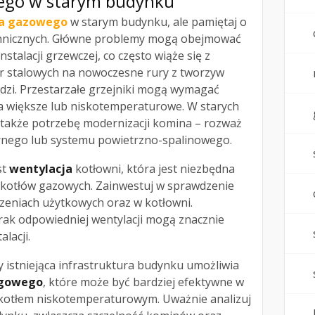
ego
w starym budynku
a gazowego
w starym budynku, ale pamiętaj o
hnicznych. Główne problemy mogą obejmować
nstalacji grzewczej, co często wiąże się z
 stalowych na nowoczesne rury z tworzyw
edzi. Przestarzałe grzejniki mogą wymagać
a większe lub niskotemperaturowe. W starych
także potrzebę modernizacji komina – rozważ
nego lub systemu powietrzno-spalinowego.
st
wentylacja
kotłowni, która jest niezbędna
i kotłów gazowych. Zainwestuj w sprawdzenie
czeniach użytkowych oraz w kotłowni.
rak odpowiedniej wentylacji mogą znacznie
lacji.
 istniejąca infrastruktura budynku umożliwia
gowego
, które może być bardziej efektywne w
kotłem niskotemperaturowym. Uważnie analizuj