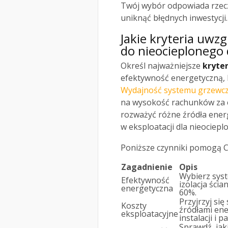
Twój wybór odpowiada rze
uniknąć błędnych inwestycji.
Jakie kryteria uwz
do nieocieplonego
Określ najważniejsze
kryte
efektywność energetyczną, k
Wydajność systemu grzewc
na wysokość rachunków za e
rozważyć różne źródła energi
w eksploatacji dla nieociep
Poniższe czynniki pomogą Ci
Zagadnienie
Opis
Wybierz syst
Efektywność
izolacja ści
energetyczna
60%.
Przyjrzyj si
Koszty
źródłami ene
eksploatacyjne
instalacji i 
Sprawdź, jak