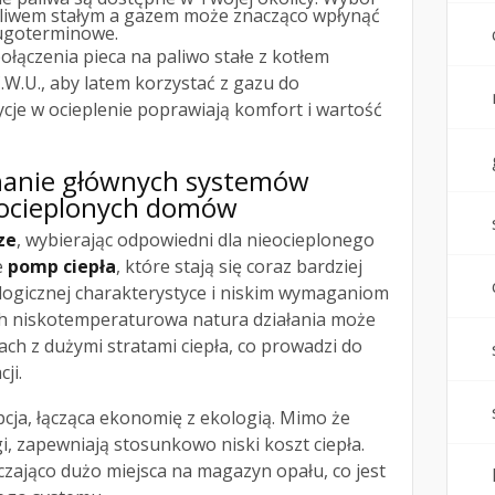
liwem stałym a gazem może znacząco wpłynąć
ługoterminowe.
ołączenia pieca na paliwo stałe z kotłem
W.U., aby latem korzystać z gazu do
cje w ocieplenie poprawiają komfort i wartość
nanie głównych systemów
eocieplonych domów
ze
, wybierając odpowiedni dla nieocieplonego
e
pomp ciepła
, które stają się coraz bardziej
ologicznej charakterystyce i niskim wymaganiom
ch niskotemperaturowa natura działania może
ch z dużymi stratami ciepła, co prowadzi do
ji.
pcja, łącząca ekonomię z ekologią. Mimo że
, zapewniają stosunkowo niski koszt ciepła.
czająco dużo miejsca na magazyn opału, co jest