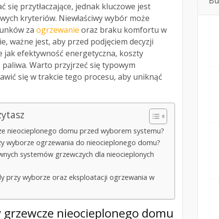
Bu
 się przytłaczające, jednak kluczowe jest
wych kryteriów. Niewłaściwy wybór może
hunków za
ogrzewanie
oraz braku komfortu w
e, ważne jest, aby przed podjęciem decyzji
ie jak efektywność energetyczna, koszty
 paliwa. Warto przyjrzeć się typowym
wić się w trakcie tego procesu, aby uniknąć
zytasz
cze nieocieplonego domu przed wyborem systemu?
przy wyborze ogrzewania do nieocieplonego domu?
wnych systemów grzewczych dla nieocieplonych
dy przy wyborze oraz eksploatacji ogrzewania w
by grzewcze nieocieplonego domu