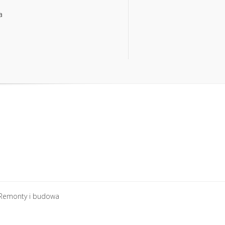
a
a
Remonty i budowa