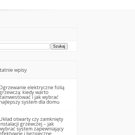
Remonty i budowa
ukaj:
tatnie wpisy
Ogrzewanie elektryczne folią
grzewczą: kiedy warto
zainwestować i jak wybrać
najlepszy system dla domu
Układ otwarty czy zamknięty
instalacji grzewczej – jak
wybrać system zapewniający
efektywne i bezpieczne