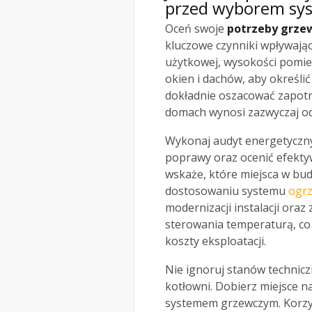
przed wyborem sy
Oceń swoje
potrzeby grze
kluczowe czynniki wpływając
użytkowej, wysokości pomies
okien i dachów, aby określić
dokładnie oszacować zapotr
domach wynosi zazwyczaj od
Wykonaj audyt energetyczny
poprawy oraz ocenić efektywn
wskaże, które miejsca w bud
dostosowaniu systemu
ogr
modernizacji instalacji or
sterowania temperaturą, co
koszty eksploatacji.
Nie ignoruj stanów technic
kotłowni. Dobierz miejsce n
systemem grzewczym. Korzyst