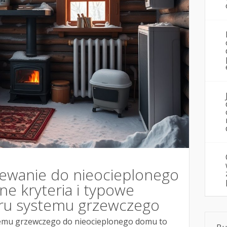
zewanie do nieocieplonego
e kryteria i typowe
ru systemu grzewczego
emu grzewczego do nieocieplonego domu to