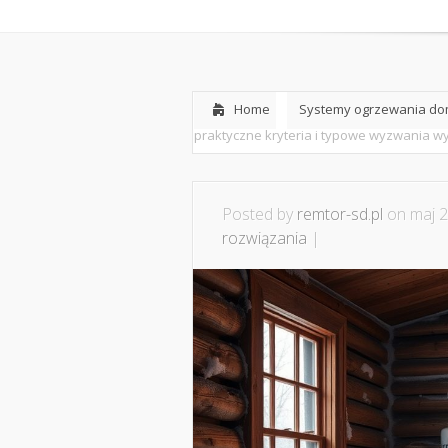
Home
O nas
Home
Systemy ogrzewania dom
praktyczne kryteria i typowe wyzwania 
Posted by
remtor-sd.pl
on maj 2
rozwiązania
|