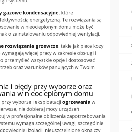
tego systemu.
ły gazowe kondensacyjne
, które
efektywnością energetyczną. Te rozwiązania są
stosowanie w nieocieplonym domu może być
nak o zainstalowaniu odpowiedniej wentylacji.
ne rozwiązania grzewcze
, takie jak piece kozy,
 wymagają więcej pracy w zakresie obsługi i
to przemyśleć wszystkie opcje i dostosować
otrzeb oraz warunków panujących w Twoim
ia i błędy przy wyborze oraz
ewania w nieocieplonym domu
 przy wyborze i eksploatacji
ogrzewania
w
pierwsze, nie dobieraj mocy urządzeń
tuj w profesjonalne obliczenia zapotrzebowania
ystemu wymaga szczególnej uwagi, szczególnie
 odpowiedniej izolacji, nieuszczelnione okna czy