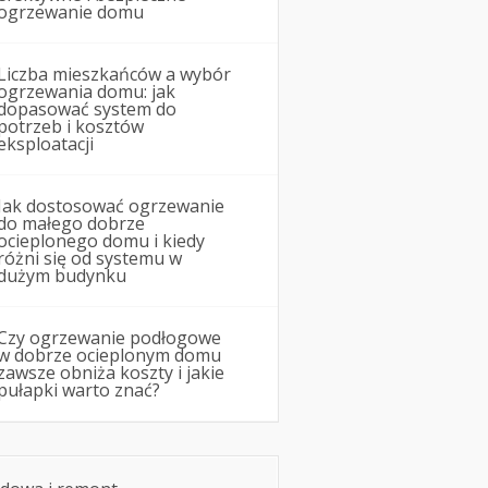
ogrzewanie domu
Liczba mieszkańców a wybór
ogrzewania domu: jak
dopasować system do
potrzeb i kosztów
eksploatacji
Jak dostosować ogrzewanie
do małego dobrze
ocieplonego domu i kiedy
różni się od systemu w
dużym budynku
Czy ogrzewanie podłogowe
w dobrze ocieplonym domu
zawsze obniża koszty i jakie
pułapki warto znać?