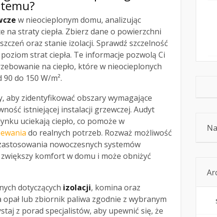
stemu?
wcze
w nieocieplonym domu, analizując
e na straty ciepła. Zbierz dane o powierzchni
zczeń oraz stanie izolacji. Sprawdź szczelność
 poziom strat ciepła. Te informacje pozwolą Ci
zebowanie na ciepło, które w nieocieplonych
 90 do 150 W/m².
, aby zidentyfikować obszary wymagające
ość istniejącej instalacji grzewczej. Audyt
ynku uciekają ciepło, co pomoże w
Na
zewania
do realnych potrzeb. Rozważ możliwość
az zastosowania nowoczesnych systemów
 zwiększy komfort w domu i może obniżyć
Ar
znych dotyczących
izolacji
, komina oraz
a opał lub zbiornik paliwa zgodnie z wybranym
aj z porad specjalistów, aby upewnić się, że