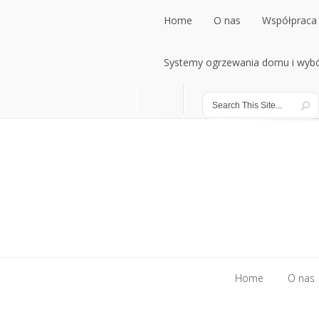
Home
O nas
Współpraca 
Home
Systemy ogrzewania domu i wybó
O nas
Współpraca 
Systemy ogrzewania domu i wybó
Home
O nas