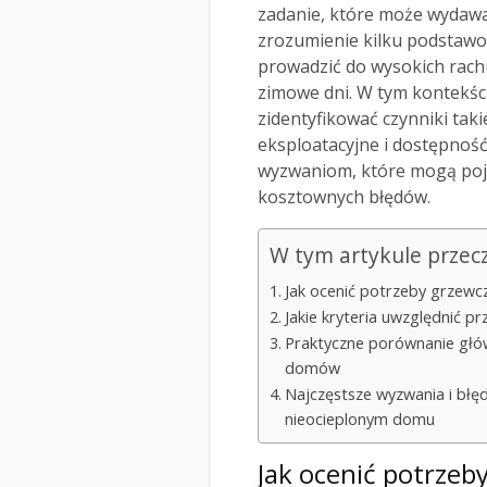
zadanie, które może wydawać
zrozumienie kilku podstawo
prowadzić do wysokich rac
zimowe dni. W tym kontekści
zidentyfikować czynniki tak
eksploatacyjne i dostępność
wyzwaniom, które mogą poja
kosztownych błędów.
W tym artykule przec
Jak ocenić potrzeby grzew
Jakie kryteria uwzględnić 
Praktyczne porównanie głó
domów
Najczęstsze wyzwania i błę
nieocieplonym domu
Jak ocenić potrze