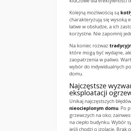
kluczowe dla efektywności 
Kolejną możliwością są
kot
charakteryzują się wysoką 
łatwe w obsłudze, a ich za
korzystne. Nie zapomnij jed
Na koniec rozważ
tradycyj
które mogą być wydajne, ale
zaopatrzenia w paliwo. War
wybór do indywidualnych p
domu.
Najczęstsze wyzwan
eksploatacji ogrz
Unikaj najczęstszych błędów
nieocieplonym domu
. Po 
grzewczych na oko; zainwes
na ciepło budynku. Wybór s
jeśli chodzi o izolację. Brak