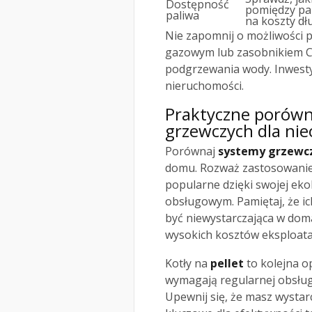
Dostępność
pomiędzy pa
paliwa
na koszty d
Nie zapomnij o możliwości p
gazowym lub zasobnikiem C.
podgrzewania wody. Inwesty
nieruchomości.
Praktyczne porów
grzewczych dla ni
Porównaj
systemy grzewc
domu. Rozważ zastosowani
popularne dzięki swojej ek
obsługowym. Pamiętaj, że i
być niewystarczająca w doma
wysokich kosztów eksploatac
Kotły na
pellet
to kolejna o
wymagają regularnej obsługi
Upewnij się, że masz wystar