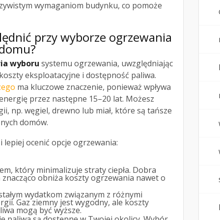
czywistym wymaganiom budynku, co pomoże
ględnić przy wyborze ogrzewania
 domu?
ria wyboru
systemu ogrzewania, uwzględniając
oszty eksploatacyjne i dostępność paliwa.
zego
ma kluczowe znaczenie, ponieważ wpływa
nergię przez następne 15–20 lat. Możesz
i, np. węgiel, drewno lub miał, które są tańsze
lonych domów.
 lepiej ocenić opcje ogrzewania:
em, który minimalizuje straty ciepła. Dobra
an znacząco obniża koszty ogrzewania nawet o
ę stałym wydatkom związanym z różnymi
rgii. Gaz ziemny jest wygodny, ale koszty
paliwa mogą być wyższe.
ie paliwa są dostępne w Twojej okolicy. Wybór