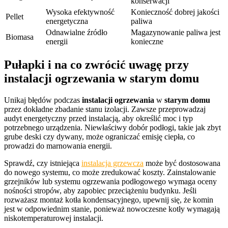
konserwacji
Wysoka efektywność
Konieczność dobrej jakości
Pellet
energetyczna
paliwa
Odnawialne źródło
Magazynowanie paliwa jest
Biomasa
energii
konieczne
Pułapki i na co zwrócić uwagę przy
instalacji ogrzewania w starym domu
Unikaj błędów podczas
instalacji ogrzewania
w
starym domu
przez dokładne zbadanie stanu izolacji. Zawsze przeprowadzaj
audyt energetyczny przed instalacją, aby określić moc i typ
potrzebnego urządzenia. Niewłaściwy dobór podłogi, takie jak zbyt
grube deski czy dywany, może ograniczać emisję ciepła, co
prowadzi do marnowania energii.
Sprawdź, czy istniejąca
instalacja grzewcza
może być dostosowana
do nowego systemu, co może zredukować koszty. Zainstalowanie
grzejników lub systemu ogrzewania podłogowego wymaga oceny
nośności stropów, aby zapobiec przeciążeniu budynku. Jeśli
rozważasz montaż kotła kondensacyjnego, upewnij się, że komin
jest w odpowiednim stanie, ponieważ nowoczesne kotły wymagają
niskotemperaturowej instalacji.