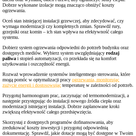
Dobrze wykonane izolacje mogą znacząco obniżyć koszty
ogrzewania.
Oceń stan istniejącej instalacji grzewczej, aby zdecydować, czy
wymaga modernizacji czy kompletnych zmian. Sprawdź rury,
grzejniki oraz komin – ich stan wpływa na efektywność całego
systemu.
Dobierz system ogrzewania odpowiedni do potrzeb budynku oraz
dostępnych mediów. Wybierz system uwzględniający
rodzaj
paliwa
i stopień automatyzacji, co przekłada się na komfort
użytkowania i oszczędność energii.
Rozważ wprowadzenie systemów inteligentnego sterowania, które
mogą pomóc w optymalizacji pracy
ogrzewania, monitorując
zużycie energii i dostosowując
temperaturę w zależności od potrzeb.
Przygotuj harmonogram prac, zaczynając od termomodernizacji, a
następnie przystępując do instalacji nowego źródła ciepła oraz
modernizacji istniejącej instalacji. Dobrze zaplanowane kroki
zwiększą efektywność całego przedsięwzięcia.
Skorzystaj z dostępnych programów dofinansowania, aby
zredukować koszty inwestycji i przygotuj odpowiednią
dokumentację. Sprawdź, jakie dotacje mogą być dostępne w Twoim