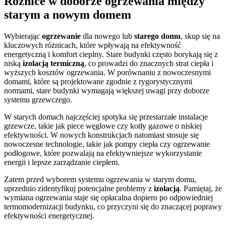
Różnice w doborze ogrzewania między
starym a nowym domem
Wybierając
ogrzewanie
dla nowego lub
starego domu
, skup się na
kluczowych różnicach, które wpływają na efektywność
energetyczną i komfort cieplny. Stare budynki często borykają się z
niską
izolacją termiczną
, co prowadzi do znacznych strat ciepła i
wyższych kosztów ogrzewania. W porównaniu z nowoczesnymi
domami, które są projektowane zgodnie z rygorystycznymi
normami, stare budynki wymagają większej uwagi przy doborze
systemu grzewczego.
W starych domach najczęściej spotyka się przestarzałe instalacje
grzewcze, takie jak piece węglowe czy kotły gazowe o niskiej
efektywności. W nowych konstrukcjach natomiast stosuje się
nowoczesne technologie, takie jak pompy ciepła czy ogrzewanie
podłogowe, które pozwalają na efektywniejsze wykorzystanie
energii i lepsze zarządzanie ciepłem.
Zatem przed wyborem systemu ogrzewania w starym domu,
uprzednio zidentyfikuj potencjalne problemy z
izolacją
. Pamiętaj, że
wymiana ogrzewania staje się opłacalna dopiero po odpowiedniej
termomodernizacji budynku, co przyczyni się do znaczącej poprawy
efektywności energetycznej.