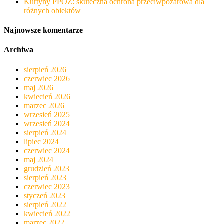
Kurtyny PPOŻ: skuteczna ochrona przeciwpożarowa dla
różnych obiektów
Najnowsze komentarze
Archiwa
sierpień 2026
czerwiec 2026
maj 2026
kwiecień 2026
marzec 2026
wrzesień 2025
wrzesień 2024
sierpień 2024
lipiec 2024
czerwiec 2024
maj 2024
grudzień 2023
sierpień 2023
czerwiec 2023
styczeń 2023
sierpień 2022
kwiecień 2022
marzec 2022