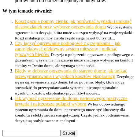
porównaniu do dobrze ocieplonych budynków.
W tym temacie również:
Koszt gazu a pompy ciepła: jak porównać wydatki i uniknąć
niespodzianek przy wyborze ogrzewania domu
Wybór systemu
ogrzewania to decyzja, która może znacząco wpłynąć na twoje wydatki.
Koszt instalacji pompy ciepła często sięga nawet 80 tys. zł,...
Czy łączyć ogrzewanie podłogowe z grzejnikami – jak
zaprojektować efektywny system mieszany i uniknąć
typowych błędów
Decyzja o połączeniu ogrzewania podłogowego z
grzejnikami w systemie mieszanym może znacząco wpłynąć na komfort
cieplny w Twoim domu, ale wymaga staranności...
Błędy w doborze ogrzewania do starego domu: jak unikać
przewymiarowania i wysokich kosztów eksploatacji
Decydując
się na ogrzewanie starego domu, łatwo popełnić błędy, które mogą
prowadzić do przewymiarowania systemu i nieproporcjonalnie
wysokich kosztów eksploatacyjnych. Zbyt mocne...
Jak wybrać ogrzewanie do domu parterowego: praktyczne
kryteria i najczęstsze pułapki wyboru
Wybór odpowiedniego
systemu ogrzewania do domu parterowego może być kluczowy dla
komfortu i efektywności energetycznej. Często jednak podejmowane
decyzje są podyktowane niepełnymi...
Szukaj: