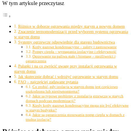
W tym artykule przeczytasz
Różnice w doborze ogrzewania między starym a nowym domem
Znaczenie termomodernizacji przed wyborem systemu ogrzewania
w starym domu
Systemy ogrzewcze odpowiednie dla starego budownictwa
Kotły gazowe kondensacyjne – zalety i zastosowanie
Pompy ciepła – wymagania izolacyjne i efektywność
Ogrzewanie na paliwa stałe i biomasę – możliwości i
ograniczenia
Pułapki i na co zwrócić uwagę przy instalacji ogrzewania w
starym domu
Jak skutecznie dobrać i wdrożyć ogrzewanie w starym domu
FAQ – najczęściej zadawane pytania
Co zrobić, gdy izolacja w starym domu jest częściowo
uszkodzona lub nierównomierna?
Jakie są typowe problemy z instalacją grzewczą w starych
domach podczas modernizacji?
Kiedy kotły gazowe kondensacyjne mogą nie być efektywne
w starym budynku?
Jakie są ograniczenia stosowania pomp ciepła w domach z
trudną izolacją?