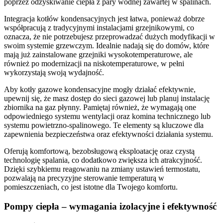
poprzez odzyskiwanie ciepła z pary wodnej zawartej w spalinach.
Integracja kotłów kondensacyjnych jest łatwa, ponieważ dobrze
współpracują z tradycyjnymi instalacjami grzejnikowymi, co
oznacza, że nie potrzebujesz przeprowadzać dużych modyfikacji w
swoim systemie grzewczym. Idealnie nadają się do domów, które
mają już zainstalowane grzejniki wysokotemperaturowe, ale
również po modernizacji na niskotemperaturowe, w pełni
wykorzystają swoją wydajność.
Aby kotły gazowe kondensacyjne mogły działać efektywnie,
upewnij się, że masz dostęp do sieci gazowej lub planuj instalację
zbiornika na gaz płynny. Pamiętaj również, że wymagają one
odpowiedniego systemu wentylacji oraz komina technicznego lub
systemu powietrzno-spalinowego. Te elementy są kluczowe dla
zapewnienia bezpieczeństwa oraz efektywności działania systemu.
Oferują komfortową, bezobsługową eksploatację oraz czystą
technologię spalania, co dodatkowo zwiększa ich atrakcyjność.
Dzięki szybkiemu reagowaniu na zmiany ustawień termostatu,
pozwalają na precyzyjne sterowanie temperaturą w
pomieszczeniach, co jest istotne dla Twojego komfortu.
Pompy ciepła – wymagania izolacyjne i efektywność