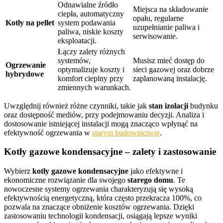
Odnawialne źródło
Miejsca na składowanie
ciepła, automatyczny
opału, regularne
Kotły na pellet
system podawania
uzupełnianie paliwa i
paliwa, niskie koszty
serwisowanie.
eksploatacji.
Łączy zalety różnych
systemów,
Musisz mieć dostęp do
Ogrzewanie
optymalizuje koszty i
sieci gazowej oraz dobrze
hybrydowe
komfort cieplny przy
zaplanowaną instalację.
zmiennych warunkach.
Uwzględnij również różne czynniki, takie jak
stan izolacji
budynku
oraz dostępność mediów, przy podejmowaniu decyzji. Analiza i
dostosowanie istniejącej instalacji mogą znacząco wpłynąć na
efektywność ogrzewania w
starym budownictwie
.
Kotły gazowe kondensacyjne – zalety i zastosowanie
Wybierz
kotły gazowe kondensacyjne
jako efektywne i
ekonomiczne rozwiązanie dla swojego
starego domu
. Te
nowoczesne systemy ogrzewania charakteryzują się wysoką
efektywnością energetyczną, która często przekracza 100%, co
pozwala na znaczące obniżenie kosztów ogrzewania. Dzięki
zastosowaniu technologii kondensacji, osiągają lepsze wyniki