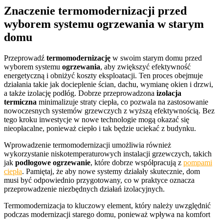
Znaczenie termomodernizacji przed
wyborem systemu ogrzewania w starym
domu
Przeprowadź
termomodernizację
w swoim starym domu przed
wyborem systemu
ogrzewania
, aby zwiększyć efektywność
energetyczną i obniżyć koszty eksploatacji. Ten proces obejmuje
działania takie jak docieplenie ścian, dachu, wymianę okien i drzwi,
a także izolację podłóg. Dobrze przeprowadzona
izolacja
termiczna
minimalizuje straty ciepła, co pozwala na zastosowanie
nowoczesnych systemów grzewczych z wyższą efektywnością. Bez
tego kroku inwestycje w nowe technologie mogą okazać się
nieopłacalne, ponieważ ciepło i tak będzie uciekać z budynku.
Wprowadzenie termomodernizacji umożliwia również
wykorzystanie niskotemperaturowych instalacji grzewczych, takich
jak
podłogowe ogrzewanie
, które dobrze współpracują z
pompami
ciepła
. Pamiętaj, że aby nowe systemy działały skutecznie, dom
musi być odpowiednio przygotowany, co w praktyce oznacza
przeprowadzenie niezbędnych działań izolacyjnych.
Termomodernizacja to kluczowy element, który należy uwzględnić
podczas modernizacji starego domu, ponieważ wpływa na komfort