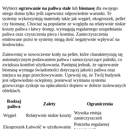
Wybierz
ogrzewanie na paliwa stałe
lub
biomasę
dla swojego
strego domu tylko jeśli zapewnisz odpowiednie warunki. Te
systemy wykorzystują materiały takie jak węgiel, ekogroszek, pellet
czy biomasę. Chociaż są popularne ze względu na relatywnie niskie
koszty paliwa i łatwy dostęp, wymagają regularnego uzupełniania
paliwa oraz czyszczenia pieca i komina. Zanieczyszczenia
emitowane przez te systemy mogą dość negatywnie wpływać na
środowisko.
Zainwestuj w nowoczesne kotły na pellet, które charakteryzują się
automatycznym podawaniem paliwa i samoczyszczące palniki, co
zwiększa komfort użytkowania. Pamiętaj jednak, że ogrzewanie
biomasą wymaga świadomości dotyczącej jakości paliwa oraz
miejsca na jego przechowywanie. Upewnij się, że Twój budynek
jest odpowiednio ocieplony, ponieważ wymiana systemu
grzewczego zyskuje na opłacalności dopiero w dobrze izolowanych
obiektach.
Rodzaj
Zalety
Ograniczenia
paliwa
Wysoka emisja
Węgiel
Relatywnie niskie koszty
zanieczyszczeń
Potrzeba regularnej
Ekogroszek
Łatwość w użytkowaniu