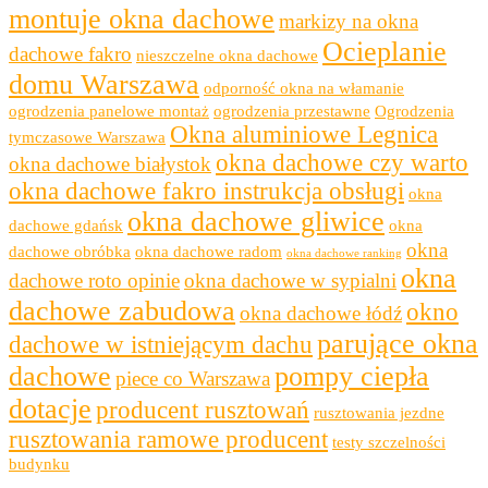
montuje okna dachowe
markizy na okna
Ocieplanie
dachowe fakro
nieszczelne okna dachowe
domu Warszawa
odporność okna na włamanie
ogrodzenia panelowe montaż
ogrodzenia przestawne
Ogrodzenia
Okna aluminiowe Legnica
tymczasowe Warszawa
okna dachowe czy warto
okna dachowe białystok
okna dachowe fakro instrukcja obsługi
okna
okna dachowe gliwice
dachowe gdańsk
okna
okna
dachowe obróbka
okna dachowe radom
okna dachowe ranking
okna
dachowe roto opinie
okna dachowe w sypialni
dachowe zabudowa
okno
okna dachowe łódź
parujące okna
dachowe w istniejącym dachu
dachowe
pompy ciepła
piece co Warszawa
dotacje
producent rusztowań
rusztowania jezdne
rusztowania ramowe producent
testy szczelności
budynku