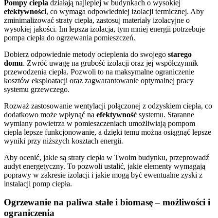
Pompy ciepła
działają najlepiej w budynkach o wysokiej
efektywności
, co wymaga odpowiedniej izolacji termicznej. Aby
zminimalizować straty ciepła, zastosuj materiały izolacyjne o
wysokiej jakości. Im lepsza izolacja, tym mniej energii potrzebuje
pompa ciepła do ogrzewania pomieszczeń.
Dobierz odpowiednie metody ocieplenia do swojego
starego
domu
. Zwróć uwagę na grubość izolacji oraz jej współczynnik
przewodzenia ciepła. Pozwoli to na maksymalne ograniczenie
kosztów eksploatacji oraz zagwarantowanie optymalnej pracy
systemu grzewczego.
Rozważ zastosowanie wentylacji połączonej z odzyskiem ciepła, co
dodatkowo może wpłynąć na
efektywność
systemu. Staranne
wymiany powietrza w pomieszczeniach umożliwiają pompom
ciepła lepsze funkcjonowanie, a dzięki temu można osiągnąć lepsze
wyniki przy niższych kosztach energii.
Aby ocenić, jakie są straty ciepła w Twoim budynku, przeprowadź
audyt energetyczny. To pozwoli ustalić, jakie elementy wymagają
poprawy w zakresie izolacji i jakie mogą być ewentualne zyski z
instalacji pomp ciepła.
Ogrzewanie na paliwa stałe i biomasę – możliwości i
ograniczenia