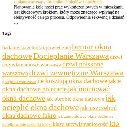
zaplanować etapy, by uniknąć błędów i opóźnień
Planowanie kolejności prac wykończeniowych w mieszkaniu
jest kluczowym krokiem, który może znacząco wpłynąć na
efektywność całego procesu. Odpowiednia sekwencja działań
…
Tagi
bemar okna
badanie szczelności powietrznej
dachowe
Docieplanie Warszawa
drzwi
drzwi polskone
antywłamaniowe warszawa
drzwi zewnętrzne Warszawa
warszawa
ile kosztują okna dachowe
jakie
grzejniki warszawa
jak montować
okna dachowe polecacie
jak
okna dachowe
jak obrobić okna dachowe
ocieplić okna dachowe
jak uszczelnić
okna dachowe fakro
jak zamontować okna dachowe
kto
klasy antywłamaniowości
kafelkowanie łazienki koszt