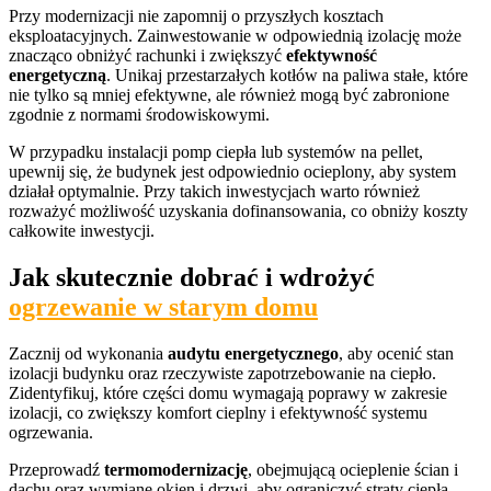
Przy modernizacji nie zapomnij o przyszłych kosztach
eksploatacyjnych. Zainwestowanie w odpowiednią izolację może
znacząco obniżyć rachunki i zwiększyć
efektywność
energetyczną
. Unikaj przestarzałych kotłów na paliwa stałe, które
nie tylko są mniej efektywne, ale również mogą być zabronione
zgodnie z normami środowiskowymi.
W przypadku instalacji pomp ciepła lub systemów na pellet,
upewnij się, że budynek jest odpowiednio ocieplony, aby system
działał optymalnie. Przy takich inwestycjach warto również
rozważyć możliwość uzyskania dofinansowania, co obniży koszty
całkowite inwestycji.
Jak skutecznie dobrać i wdrożyć
ogrzewanie w starym domu
Zacznij od wykonania
audytu energetycznego
, aby ocenić stan
izolacji budynku oraz rzeczywiste zapotrzebowanie na ciepło.
Zidentyfikuj, które części domu wymagają poprawy w zakresie
izolacji, co zwiększy komfort cieplny i efektywność systemu
ogrzewania.
Przeprowadź
termomodernizację
, obejmującą ocieplenie ścian i
dachu oraz wymianę okien i drzwi, aby ograniczyć straty ciepła.