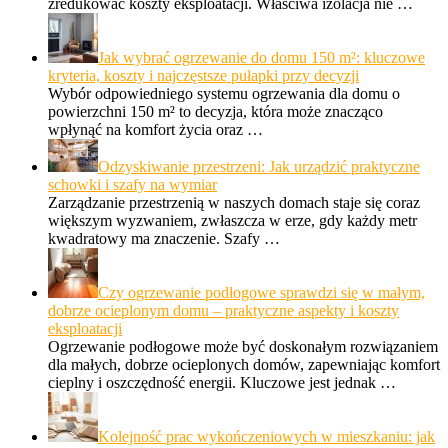
zredukować koszty eksploatacji. Właściwa izolacja nie …
Jak wybrać ogrzewanie do domu 150 m²: kluczowe
kryteria, koszty i najczęstsze pułapki przy decyzji
Wybór odpowiedniego systemu ogrzewania dla domu o
powierzchni 150 m² to decyzja, która może znacząco
wpłynąć na komfort życia oraz …
Odzyskiwanie przestrzeni: Jak urządzić praktyczne
schowki i szafy na wymiar
Zarządzanie przestrzenią w naszych domach staje się coraz
większym wyzwaniem, zwłaszcza w erze, gdy każdy metr
kwadratowy ma znaczenie. Szafy …
Czy ogrzewanie podłogowe sprawdzi się w małym,
dobrze ocieplonym domu – praktyczne aspekty i koszty
eksploatacji
Ogrzewanie podłogowe może być doskonałym rozwiązaniem
dla małych, dobrze ocieplonych domów, zapewniając komfort
cieplny i oszczędność energii. Kluczowe jest jednak …
Kolejność prac wykończeniowych w mieszkaniu: jak