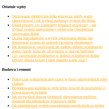
Ostatnie wpisy
Ogrzewanie elektryczne folią grzewczą: kiedy warto
zainwestować i jak wybrać najlepszy system dla domu
Układ otwarty czy zamknięty instalacji grzewczej – jak
wybrać system zapewniający efektywne i bezpieczne
ogrzewanie domu
Liczba mieszkańców a wybór ogrzewania domu: jak
dopasować system do potrzeb i kosztów eksploatacji
Jak dostosować ogrzewanie do małego dobrze ocieplonego
domu i kiedy różni się od systemu w dużym budynku
Czy ogrzewanie podłogowe w dobrze ocieplonym domu
zawsze obniża koszty i jakie pułapki warto znać?
Budowa i remont
Praktyczne wskazówki dotyczące wyboru odpowiednich rolet
i żaluzji
Projektowanie łazienki w stylu retro: powrót do przeszłości z
nowoczesnym twistem
Jak przywrócić dawną świetność drewnianym meblom:
poradnik dla miłośników restauracji mebli
Jak zainstalować system nawadniania ogrodu krok po kroku