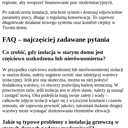
regionie, aby wesprzeć finansowanie prac modernizacyjnych.
Po zakończeniu instalacji, uruchom system i dostosuj odpowiednie
parametry pracy, dbając o regularną konserwację. To zapewni
długotrwałe działanie nowego systemu oraz komfort cieplny w
Twoim domu.
FAQ – najczęściej zadawane pytania
Co zrobić, gdy izolacja w starym domu jest
częściowo uszkodzona lub nierównomierna?
W przypadku częściowo uszkodzonej lub nierównomiernej izolacji
w starym domu, należy najpierw ocenić stan istniejącej warstwy
izolacyjnej. Jeśli jest ona skuteczna, można na niej położyć
dodatkową warstwę, co stworzy podwójną barierę termiczną. W
przeciwnym razie, jeśli izolacja jest w złym stanie, należy ją usunąć
i zastąpić nową. Oba podejścia mają swoje zalety i wady –
całkowite zdjęcie izolacji wiąże się z wyższymi kosztami i czasem
remontu, ale zapewnia pewność jakości, natomiast dodanie drugiej
warstwy może wymagać dostosowania elementów elewacji.
Jakie są typowe problemy z instalacją grzewczą w