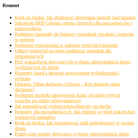
Remont
Krok po kroku: Jak zbudować drewnianą pergolę nad tarasem
Szkolenie BHP Gdynia: oferta i korzyści dla pracodawców i
pracowników
Najlepsze materiały do budowy ogrodzeń: trwałość i estetyka
w jednym
Najlepsze rozwiązania w zakresie wentylacji łazienki
Odkryj potencjał swojego poddasza: poradnik dla
remontujących
Pięć wskazówek dotyczących wyboru odpowiednich drzwi
wejściowych do domu
Remonty fasad z drewna: nowoczesne wykończenia i
ochrona
Dekarze. Okna dachowe Gliwice – Kto montuje okna
dachowe?
Najlepsze techniki tapetowania ścian: od tradycyjnych
wzorów po efekty trójwymiarowe
Jak zainstalować system fotowoltaiczny na dachu
Remonty dla początkujących: Jak zmienić wygląd pokoju bez
większych nakładów
Krok po kroku: Jak zamontować sufit podwieszany w swoim
domu
Praktyczne porady dotyczące wyboru odpowiednich okien