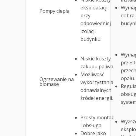
eksploatacji
Wyma
Pompy ciepła
przy
dobra 
odpowiedniej
budyn
izolacji
budynku.
Wyma
Niskie koszty
przest
zakupu paliwa.
przec
Możliwość
opału.
Ogrzewanie na
wykorzystania
biomasę
Regul
odnawialnych
obsłu
źródeł energii.
system
Prosty montaż
Wyższ
i obsługa.
eksploa
Dobre jako