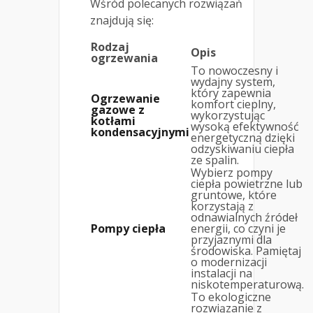
Wśród polecanych rozwiązań
znajdują się:
Rodzaj
Opis
ogrzewania
To nowoczesny i
wydajny system,
który zapewnia
Ogrzewanie
komfort cieplny,
gazowe z
wykorzystując
kotłami
wysoką efektywność
kondensacyjnymi
energetyczną dzięki
odzyskiwaniu ciepła
ze spalin.
Wybierz pompy
ciepła powietrzne lub
gruntowe, które
korzystają z
odnawialnych źródeł
Pompy ciepła
energii, co czyni je
przyjaznymi dla
środowiska. Pamiętaj
o modernizacji
instalacji na
niskotemperaturową.
To ekologiczne
rozwiązanie z