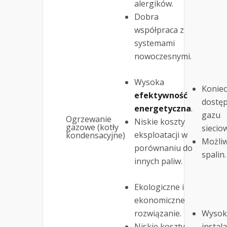
alergików.
Dobra
współpraca z
systemami
nowoczesnymi.
Wysoka
Konie
efektywność
dostę
energetyczna
.
gazu
Ogrzewanie
Niskie koszty
gazowe (kotły
siecio
eksploatacji w
kondensacyjne)
Możliw
porównaniu do
spalin.
innych paliw.
Ekologiczne i
ekonomiczne
rozwiązanie.
Wysoki
Niskie koszty
instalac