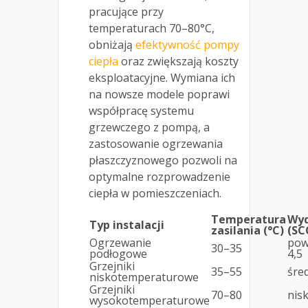
pracujące przy
temperaturach 70–80°C,
obniżają
efektywność pompy
ciepła
oraz zwiększają koszty
eksploatacyjne. Wymiana ich
na nowsze modele poprawi
współpracę systemu
grzewczego z pompą, a
zastosowanie ogrzewania
płaszczyznowego pozwoli na
optymalne rozprowadzenie
ciepła w pomieszczeniach.
Temperatura
Wyd
Typ instalacji
zasilania (°C)
(SC
Ogrzewanie
pow
30–35
podłogowe
4,5
Grzejniki
35–55
śre
niskotemperaturowe
Grzejniki
70–80
nis
wysokotemperaturowe