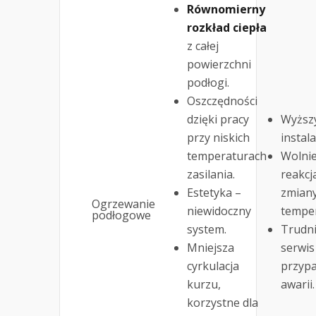
Równomierny
rozkład ciepła
z całej
powierzchni
podłogi.
Oszczędności
dzięki pracy
Wyższy
przy niskich
instalac
temperaturach
Wolnie
zasilania.
reakcj
Estetyka –
zmian
Ogrzewanie
niewidoczny
temper
podłogowe
system.
Trudni
Mniejsza
serwis
cyrkulacja
przyp
kurzu,
awarii.
korzystne dla