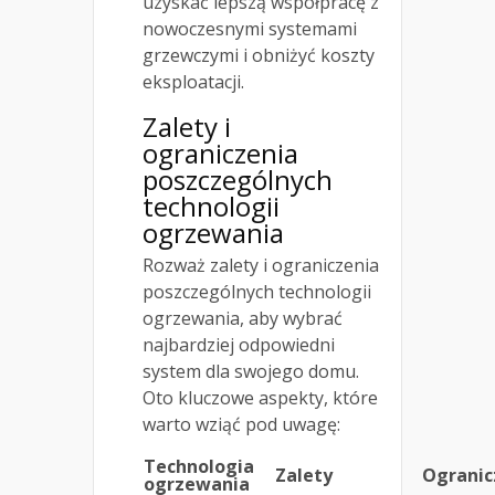
uzyskać lepszą współpracę z
nowoczesnymi systemami
grzewczymi i obniżyć koszty
eksploatacji.
Zalety i
ograniczenia
poszczególnych
technologii
ogrzewania
Rozważ zalety i ograniczenia
poszczególnych technologii
ogrzewania, aby wybrać
najbardziej odpowiedni
system dla swojego domu.
Oto kluczowe aspekty, które
warto wziąć pod uwagę:
Technologia
Zalety
Ogranic
ogrzewania