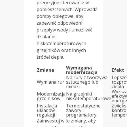
precyzyjne sterowanie w
pomieszczeniach. Wprowadź
pompy obiegowe, aby
zapewnić odpowiedni
przepływ wody i umożliwić
działanie
niskotemperaturowych
grzejników oraz innych
źródeł ciepła.
Wymagana
Zmiana
Efekt
modernizacja
Na rury z tworzywa
Lepsze
Wymiana rur
sztucznego lub
rozpro
miedzi
ciepła
Wyższ
Modernizacja
Na grzejniki
efekty
grzejników
niskotemperaturowe
energe
Instalacja
Termostatyczne
Zwięks
układów
zawory i
kontro
regulacji
programatory
temper
Zainwestuj w te zmiany, aby