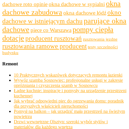
okna
dachowe roto opinie
okna dachowe w sypialni
dachowe zabudowa
okno
okna dachowe łódź
parujące okna
dachowe w istniejącym dachu
dachowe
pompy ciepła
piece co Warszawa
dotacje
producent rusztowań
rusztowania jezdne
rusztowania ramowe producent
testy szczelności
budynku
Remont
10 Praktycznych wskazówek dotyczących remontu łazienki
Wywóz szamba Sosnowiec: profesjonalne usługi w zakresie
opróżniania i czyszczenia szamb w Sosnowcu
Ładne kuchnie: inspiracje i pomysły na urządzenie przestrzeni
kuchennej
Jak wybrać odpowiedni piec do ogrzewania domu: poradnik
dla przyszłych właścicieli nieruchomości
Pomysł na balkon – jak urządzić małą przestrzeń na świeżym
powietrzu
Drzwi wewnętrzne Olsztyn: szeroki wybór stylów i
materiałów dla każdego wnętrza