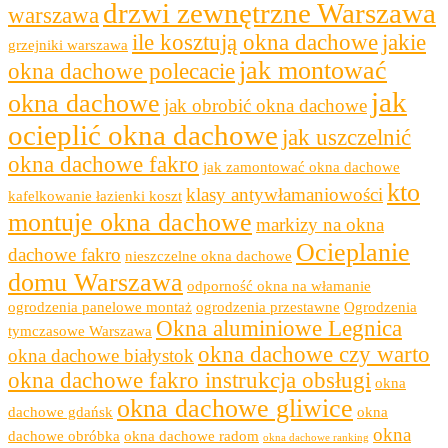
drzwi zewnętrzne Warszawa
warszawa
ile kosztują okna dachowe
jakie
grzejniki warszawa
jak montować
okna dachowe polecacie
jak
okna dachowe
jak obrobić okna dachowe
ocieplić okna dachowe
jak uszczelnić
okna dachowe fakro
jak zamontować okna dachowe
kto
klasy antywłamaniowości
kafelkowanie łazienki koszt
montuje okna dachowe
markizy na okna
Ocieplanie
dachowe fakro
nieszczelne okna dachowe
domu Warszawa
odporność okna na włamanie
ogrodzenia panelowe montaż
ogrodzenia przestawne
Ogrodzenia
Okna aluminiowe Legnica
tymczasowe Warszawa
okna dachowe czy warto
okna dachowe białystok
okna dachowe fakro instrukcja obsługi
okna
okna dachowe gliwice
dachowe gdańsk
okna
okna
dachowe obróbka
okna dachowe radom
okna dachowe ranking