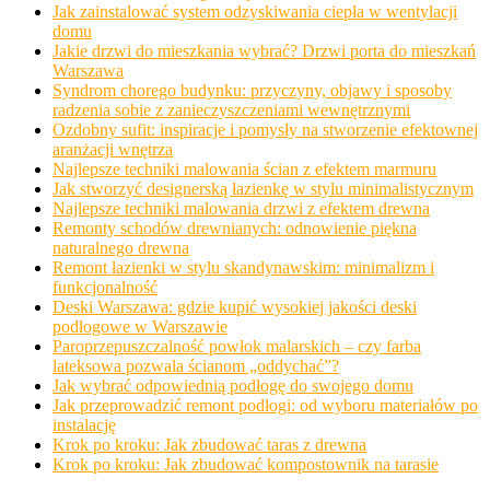
Jak zainstalować system odzyskiwania ciepła w wentylacji
domu
Jakie drzwi do mieszkania wybrać? Drzwi porta do mieszkań
Warszawa
Syndrom chorego budynku: przyczyny, objawy i sposoby
radzenia sobie z zanieczyszczeniami wewnętrznymi
Ozdobny sufit: inspiracje i pomysły na stworzenie efektownej
aranżacji wnętrza
Najlepsze techniki malowania ścian z efektem marmuru
Jak stworzyć designerską łazienkę w stylu minimalistycznym
Najlepsze techniki malowania drzwi z efektem drewna
Remonty schodów drewnianych: odnowienie piękna
naturalnego drewna
Remont łazienki w stylu skandynawskim: minimalizm i
funkcjonalność
Deski Warszawa: gdzie kupić wysokiej jakości deski
podłogowe w Warszawie
Paroprzepuszczalność powłok malarskich – czy farba
lateksowa pozwala ścianom „oddychać”?
Jak wybrać odpowiednią podłogę do swojego domu
Jak przeprowadzić remont podłogi: od wyboru materiałów po
instalację
Krok po kroku: Jak zbudować taras z drewna
Krok po kroku: Jak zbudować kompostownik na tarasie