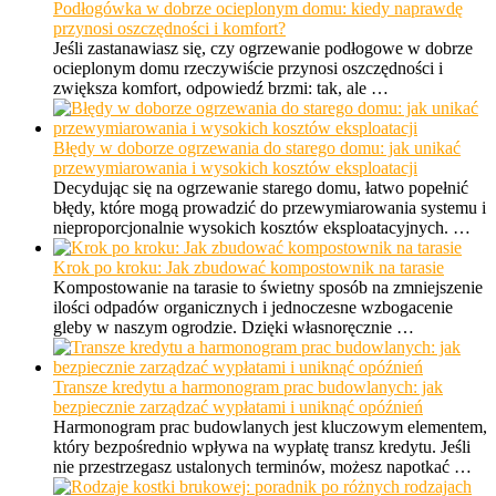
Podłogówka w dobrze ocieplonym domu: kiedy naprawdę
przynosi oszczędności i komfort?
Jeśli zastanawiasz się, czy ogrzewanie podłogowe w dobrze
ocieplonym domu rzeczywiście przynosi oszczędności i
zwiększa komfort, odpowiedź brzmi: tak, ale …
Błędy w doborze ogrzewania do starego domu: jak unikać
przewymiarowania i wysokich kosztów eksploatacji
Decydując się na ogrzewanie starego domu, łatwo popełnić
błędy, które mogą prowadzić do przewymiarowania systemu i
nieproporcjonalnie wysokich kosztów eksploatacyjnych. …
Krok po kroku: Jak zbudować kompostownik na tarasie
Kompostowanie na tarasie to świetny sposób na zmniejszenie
ilości odpadów organicznych i jednoczesne wzbogacenie
gleby w naszym ogrodzie. Dzięki własnoręcznie …
Transze kredytu a harmonogram prac budowlanych: jak
bezpiecznie zarządzać wypłatami i uniknąć opóźnień
Harmonogram prac budowlanych jest kluczowym elementem,
który bezpośrednio wpływa na wypłatę transz kredytu. Jeśli
nie przestrzegasz ustalonych terminów, możesz napotkać …