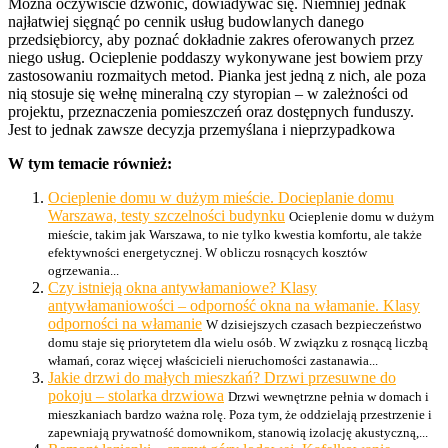
Można oczywiście dzwonić, dowiadywać się. Niemniej jednak
najłatwiej sięgnąć po cennik usług budowlanych danego
przedsiębiorcy, aby poznać dokładnie zakres oferowanych przez
niego usług. Ocieplenie poddaszy wykonywane jest bowiem przy
zastosowaniu rozmaitych metod. Pianka jest jedną z nich, ale poza
nią stosuje się wełnę mineralną czy styropian – w zależności od
projektu, przeznaczenia pomieszczeń oraz dostępnych funduszy.
Jest to jednak zawsze decyzja przemyślana i nieprzypadkowa
W tym temacie również:
Ocieplenie domu w dużym mieście. Docieplanie domu
Warszawa, testy szczelności budynku
Ocieplenie domu w dużym
mieście, takim jak Warszawa, to nie tylko kwestia komfortu, ale także
efektywności energetycznej. W obliczu rosnących kosztów
ogrzewania...
Czy istnieją okna antywłamaniowe? Klasy
antywłamaniowości – odporność okna na włamanie. Klasy
odporności na włamanie
W dzisiejszych czasach bezpieczeństwo
domu staje się priorytetem dla wielu osób. W związku z rosnącą liczbą
włamań, coraz więcej właścicieli nieruchomości zastanawia...
Jakie drzwi do małych mieszkań? Drzwi przesuwne do
pokoju – stolarka drzwiowa
Drzwi wewnętrzne pełnia w domach i
mieszkaniach bardzo ważna rolę. Poza tym, że oddzielają przestrzenie i
zapewniają prywatność domownikom, stanowią izolację akustyczną,...