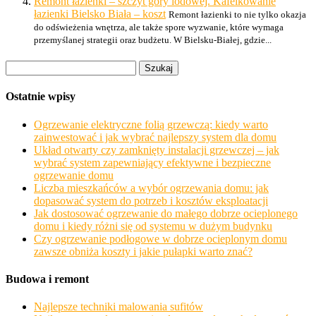
Remont łazienki – szczyt góry lodowej. Kafelkowanie
łazienki Bielsko Biała – koszt
Remont łazienki to nie tylko okazja
do odświeżenia wnętrza, ale także spore wyzwanie, które wymaga
przemyślanej strategii oraz budżetu. W Bielsku-Białej, gdzie...
Szukaj:
Ostatnie wpisy
Ogrzewanie elektryczne folią grzewczą: kiedy warto
zainwestować i jak wybrać najlepszy system dla domu
Układ otwarty czy zamknięty instalacji grzewczej – jak
wybrać system zapewniający efektywne i bezpieczne
ogrzewanie domu
Liczba mieszkańców a wybór ogrzewania domu: jak
dopasować system do potrzeb i kosztów eksploatacji
Jak dostosować ogrzewanie do małego dobrze ocieplonego
domu i kiedy różni się od systemu w dużym budynku
Czy ogrzewanie podłogowe w dobrze ocieplonym domu
zawsze obniża koszty i jakie pułapki warto znać?
Budowa i remont
Najlepsze techniki malowania sufitów