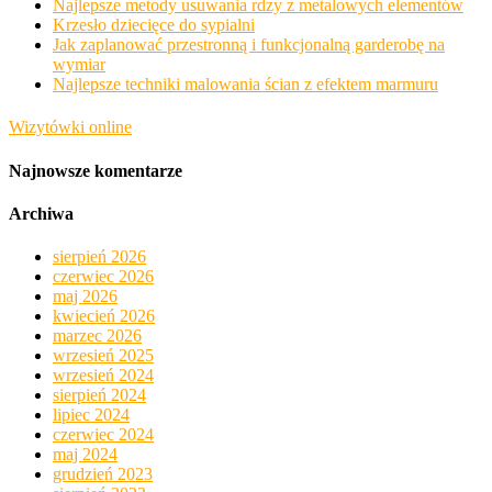
Najlepsze metody usuwania rdzy z metalowych elementów
Krzesło dziecięce do sypialni
Jak zaplanować przestronną i funkcjonalną garderobę na
wymiar
Najlepsze techniki malowania ścian z efektem marmuru
Wizytówki online
Najnowsze komentarze
Archiwa
sierpień 2026
czerwiec 2026
maj 2026
kwiecień 2026
marzec 2026
wrzesień 2025
wrzesień 2024
sierpień 2024
lipiec 2024
czerwiec 2024
maj 2024
grudzień 2023