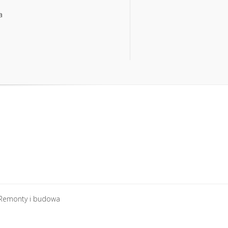
a
a
Remonty i budowa