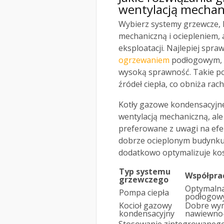
wentylacją mechani
Wybierz systemy grzewcze, 
mechaniczną i ociepleniem, 
eksploatacji. Najlepiej spraw
ogrzewaniem
podłogowym, c
wysoką sprawność. Takie po
źródeł ciepła, co obniża rac
Kotły gazowe kondensacyjne
wentylacją mechaniczną, ale 
preferowane z uwagi na efek
dobrze ocieplonym budynku,
dodatkowo optymalizuje kos
Typ systemu
Współpra
grzewczego
Optymaln
Pompa ciepła
podłogow
Kocioł gazowy
Dobre wyni
kondensacyjny
nawiewno