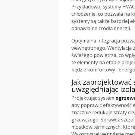
Przykładowo, systemy HVAC 
chłodzenie, co pozwala na k
systemy są także bardziej e
odnawialne źródła energii.
Optymalna integracja pozwa
wewnętrznego. Wentylacja z
świeżego powietrza, co wpł
te elementy na etapie proj
będzie komfortowy i energo
Jak zaprojektować 
uwzględniając izol
Projektując system
ogrzew
aby poprawić efektywność en
znacznie redukuje straty ci
grzewczego. Sprawdź szcze
mostków termicznych, któr
Wykorzystaj wentylację mec