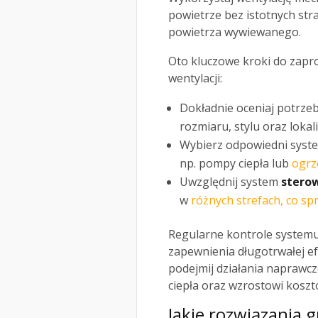
powietrze bez istotnych stra
powietrza wywiewanego.
Oto kluczowe kroki do zapr
wentylacji:
Dokładnie oceniaj potrze
rozmiaru, stylu oraz lokali
Wybierz odpowiedni syste
np. pompy ciepła lub
ogrz
Uwzględnij system
stero
w
różnych strefach, co s
Regularne kontrole systemu
zapewnienia długotrwałej e
podejmij działania naprawc
ciepła oraz wzrostowi koszt
Jakie rozwiązania g