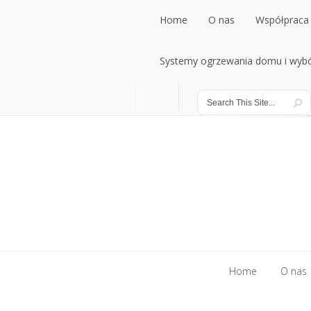
Home
O nas
Współpraca 
Home
Systemy ogrzewania domu i wybó
O nas
Współpraca 
Systemy ogrzewania domu i wybó
Home
O nas