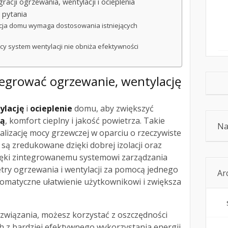
racji ogrzewania, wentylacji i ocieplenia
 pytania
acja domu wymaga dostosowania istniejących
jący system wentylacji nie obniża efektywności
tegrować ogrzewanie, wentylację
ylację
i
ocieplenie
domu, aby zwiększyć
ną
, komfort cieplny i jakość powietrza. Takie
Na
lizację mocy grzewczej w oparciu o rzeczywiste
 są zredukowane dzięki dobrej izolacji oraz
zięki zintegrowanemu systemowi zarządzania
ry ogrzewania i wentylacji za pomocą jednego
Ar
tomatyczne ułatwienie użytkownikowi i zwiększa
związania, możesz korzystać z oszczędności
 z bardziej efektywnego wykorzystania energii.