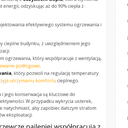
t energii, odzyskując aż do 90% ciepła z
ojektowania efektywnego systemu ogrzewania i
by cieplne budynku, z uwzględnieniem jego
zacji.
m ogrzewania, który współpracuje z wentylacją,
ewanie podłogowe
.
wania
, który pozwoli na regulację temperatury
przyja utrzymaniu komfortu
cieplnego.
 i jego konserwacja są kluczowe do
fektywności. W przypadku wykrycia usterek,
ze natychmiast, aby zapobiec dalszym stratom
ów eksploatacji.
rzewcze najlepiej współpracują z