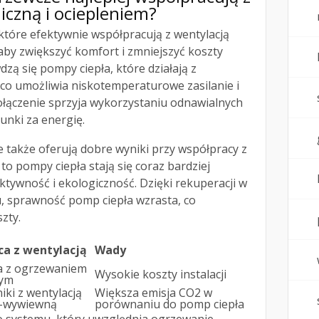
czną i ociepleniem?
które efektywnie współpracują z wentylacją
aby zwiększyć komfort i zmniejszyć koszty
dzą się pompy ciepła, które działają z
o umożliwia niskotemperaturowe zasilanie i
łączenie sprzyja wykorzystaniu odnawialnych
hunki za energię.
 także oferują dobre wyniki przy współpracy z
to pompy ciepła stają się coraz bardziej
tywność i ekologiczność. Dzięki rekuperacji w
 sprawność pomp ciepła wzrasta, co
zty.
ca z wentylacją
Wady
a z ogrzewaniem
Wysokie koszty instalacji
ym
ki z wentylacją
Większa emisja CO2 w
-wywiewną
porównaniu do pomp ciepła