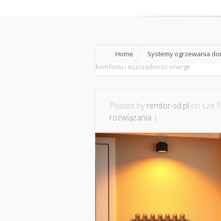
Home
O nas
Home
Systemy ogrzewania dom
komfortu i oszczędności energii
Posted by
remtor-sd.pl
on cze 1
rozwiązania
|