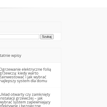
Remonty i budowa
ukaj:
tatnie wpisy
Ogrzewanie elektryczne folią
grzewczą: kiedy warto
zainwestować i jak wybrać
najlepszy system dla domu
Układ otwarty czy zamknięty
instalacji grzewczej – jak
wybrać system zapewniający
efektywne i bezpieczne