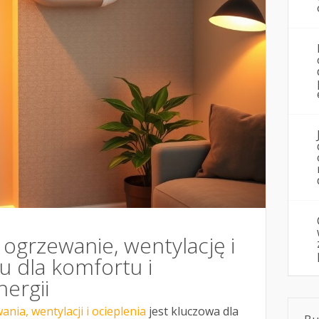
 ogrzewanie, wentylację i
u dla komfortu i
ergii
nia, wentylacji i ocieplenia
jest kluczowa dla