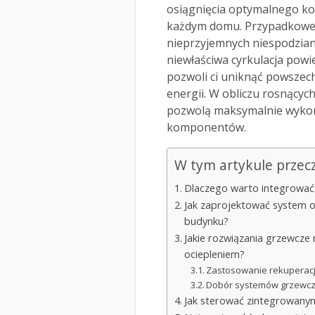
osiągnięcia optymalnego ko
każdym domu. Przypadkowe 
nieprzyjemnych niespodziane
niewłaściwa cyrkulacja powie
pozwoli ci uniknąć powszec
energii. W obliczu rosnącyc
pozwolą maksymalnie wykorz
komponentów.
W tym artykule przec
Dlaczego warto integrować 
Jak zaprojektować system og
budynku?
Jakie rozwiązania grzewcze 
ociepleniem?
Zastosowanie rekuperacj
Dobór systemów grzewczyc
Jak sterować zintegrowanym