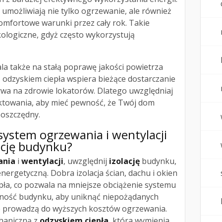
umożliwiają nie tylko ogrzewanie, ale również
omfortowe warunki przez cały rok. Takie
kologiczne, gdyż często wykorzystują
la także na stałą poprawę jakości powietrza
 odzyskiem ciepła wspiera bieżące dostarczanie
ywa na zdrowie lokatorów. Dlatego uwzględniaj
ektowania, aby mieć pewność, że Twój dom
oszczędny.
system ogrzewania i wentylacji
ację budynku?
ania
i
wentylacji
, uwzględnij
izolację
budynku,
ergetyczną. Dobra izolacja ścian, dachu i okien
epła, co pozwala na mniejsze obciążenie systemu
lność budynku, aby uniknąć niepożądanych
e prowadzą do wyższych kosztów ogrzewania.
haniczną z
odzyskiem ciepła
, która wymienia