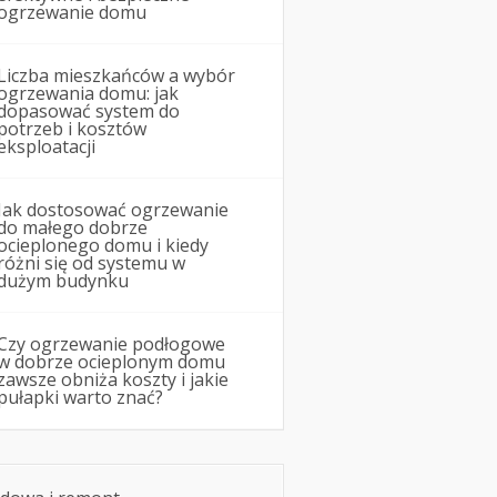
ogrzewanie domu
Liczba mieszkańców a wybór
ogrzewania domu: jak
dopasować system do
potrzeb i kosztów
eksploatacji
Jak dostosować ogrzewanie
do małego dobrze
ocieplonego domu i kiedy
różni się od systemu w
dużym budynku
Czy ogrzewanie podłogowe
w dobrze ocieplonym domu
zawsze obniża koszty i jakie
pułapki warto znać?