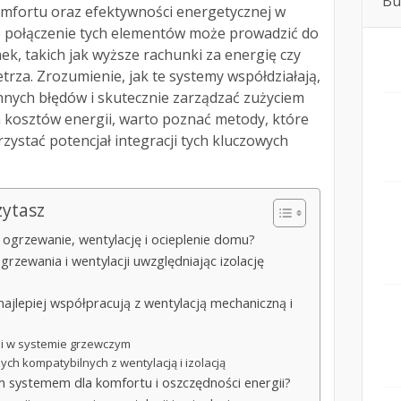
Bu
mfortu oraz efektywności energetycznej w
połączenie tych elementów może prowadzić do
k, takich jak wyższe rachunki za energię czy
trza. Zrozumienie, jak te systemy współdziałają,
hnych błędów i skutecznie zarządzać zużyciem
h kosztów energii, warto poznać metody, które
ystać potencjał integracji tych kluczowych
zytasz
ogrzewanie, wentylację i ocieplenie domu?
rzewania i wentylacji uwzględniając izolację
najlepiej współpracują z wentylacją mechaniczną i
i w systemie grzewczym
h kompatybilnych z wentylacją i izolacją
 systemem dla komfortu i oszczędności energii?