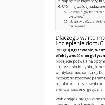
Najczęstsze błędy przy integ
FAQ – najczęściej zadawane
Co zrobić, gdy moderniz
systemów?
Jak sprawdzić, czy istnie
ogrzewania?
Dlaczego warto in
i ocieplenie domu?
Integruj
ogrzewanie
,
went
efektywność energetycz
podejście pozwala na optyma
straty ciepła budynku, które
wentylacji mechanicznej. D
możesz dostosować paramet
regulatora, co zapewnia au
efektywność energetyczną.
Wybierając zintegrowane ro
energetycznych wynikających