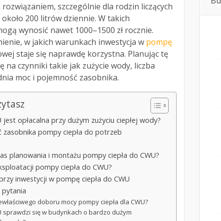
Bu
rozwiązaniem, szczególnie dla rodzin liczących
około 200 litrów dziennie. W takich
ogą wynosić nawet 1000–1500 zł rocznie.
ienie, w jakich warunkach inwestycja w
pompę
wej staje się naprawdę korzystna. Planując tę
 na czynniki takie jak zużycie wody, liczba
nia moc i pojemność zasobnika.
zytasz
jest opłacalna przy dużym zużyciu ciepłej wody?
ć zasobnika pompy ciepła do potrzeb
as planowania i montażu pompy ciepła do CWU?
i eksploatacji pompy ciepła do CWU?
i przy inwestycji w pompę ciepła do CWU
 pytania
iewłaściwego doboru mocy pompy ciepła dla CWU?
 sprawdzi się w budynkach o bardzo dużym