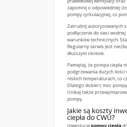
prawidłowej wentylacji oraz 
zapomnij o odpowiedniej iz
pompy cyrkulacyjnej, co po
Zatrudnij autoryzowanych sp
podłączenie do sieci wodnej
warunków technicznych. Sta
Regularny serwis jest niez
dłuższym okresie.
Pamiętaj, że pompa ciepła n
podgrzewania dużych ilości
niskich temperaturach, co 
Dlatego dobierz moc pompy
Unikaj także przewymiarowa
pompy.
Jakie są koszty inw
ciepła
do CWU?
Inwestuj w
pompy ciepła
do