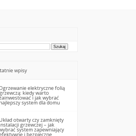
Remonty i budowa
ukaj:
tatnie wpisy
Ogrzewanie elektryczne folią
grzewczą: kiedy warto
zainwestować i jak wybrać
najlepszy system dla domu
Układ otwarty czy zamknięty
instalacji grzewczej – jak
wybrać system zapewniający
efektywne i bezpieczne