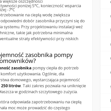
a większe oszczędności
tywności poniżej 5°C, konieczność wsparcia
iżej -7°C
otrzebowanie na ciepłą wodę zwiększa
 odpowiedni dobór zasobnika przyczyni się do
 systemu. Przy projektowaniu instalacji weź
hniczne, takie jak potrzebna minimalna
entualne straty efektywności przy niskich
pojemność zasobnika pompy
 domowników?
ność zasobnika
pompy ciepła do potrzeb
omfort użytkowania. Ogólnie, dla
stwa domowego, wystarczająca pojemność
 250 litrów
. Taki zakres pozwala na uniknięcie
właszcza w godzinach szczytowego zużycia.
która odpowiada zapotrzebowaniu na ciepłą
ała moc może prowadzić do częstego