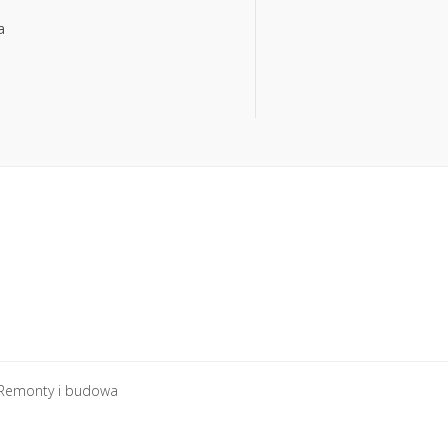
a
a
Remonty i budowa