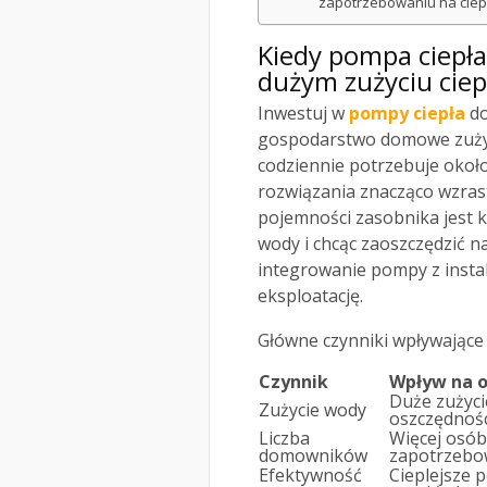
zapotrzebowaniu na ciep
Kiedy pompa ciepła
dużym zużyciu ciep
Inwestuj w
pompy ciepła
do
gospodarstwo domowe zużyw
codziennie potrzebuje około
rozwiązania znacząco wzras
pojemności zasobnika jest k
wody i chcąc zaoszczędzić n
integrowanie pompy z insta
eksploatację.
Główne czynniki wpływające
Czynnik
Wpływ na o
Duże zużyci
Zużycie wody
oszczędnośc
Liczba
Więcej osób
domowników
zapotrzebow
Efektywność
Cieplejsze 