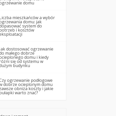
ogrzewanie domu
Liczba mieszkańców a wybór
ogrzewania domu: jak
dopasować system do
potrzeb i kosztów
eksploatacji
Jak dostosować ogrzewanie
do małego dobrze
ocieplonego domu i kiedy
różni się od systemu w
dużym budynku
Czy ogrzewanie podłogowe
w dobrze ocieplonym domu
zawsze obniża koszty i jakie
pułapki warto znać?