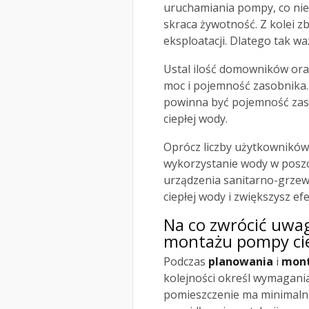
uruchamiania pompy, co nie 
skraca żywotność. Z kolei z
eksploatacji. Dlatego tak w
Ustal ilość domowników oraz
moc i pojemność zasobnika.
powinna być pojemność zaso
ciepłej wody.
Oprócz liczby użytkowników,
wykorzystanie wody w posz
urządzenia sanitarno-grzew
ciepłej wody i zwiększysz e
Na co zwrócić uwa
montażu pompy ci
Podczas
planowania
i
mont
kolejności określ wymagania
pomieszczenie ma minimalną