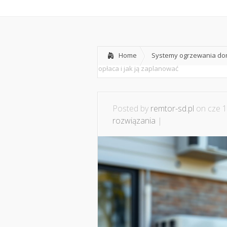
Home
O nas
Home
Systemy ogrzewania dom
opłaca i jak ją zaplanować
Posted by
remtor-sd.pl
on cze 1
rozwiązania
|