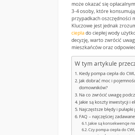
może okazać się opłacalnym 
3-4 osoby, które konsumują 
przypadkach oszczędności m
Kluczowe jest jednak zrozum
ciepła
do ciepłej wody użytko
decyzję, warto zwrócić uwagę
mieszkańców oraz odpowied
W tym artykule przec
Kiedy pompa ciepła do CWU 
Jak dobrać moc i pojemnoś
domowników?
Na co zwrócić uwagę podcz
Jakie są koszty inwestycji 
Najczęstsze błędy i pułapk
FAQ – najczęściej zadawane
Jakie są konsekwencje n
Czy pompa ciepła do CWU