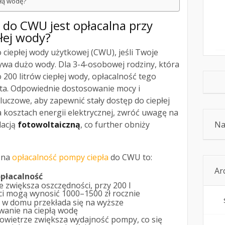
łą wodę?
 do CWU jest opłacalna przy
łej wody?
 ciepłej wody użytkowej (CWU), jeśli Twoje
a dużo wody. Dla 3-4-osobowej rodziny, która
 200 litrów ciepłej wody, opłacalność tego
ta. Odpowiednie dostosowanie mocy i
luczowe, aby zapewnić stały dostęp do ciepłej
a kosztach energii elektrycznej, zwróć uwagę na
lacją
fotowoltaiczną
, co further obniży
Na
 na
opłacalność pompy ciepła
do CWU to:
Ar
płacalność
e zwiększa oszczędności, przy 200 l
i mogą wynosić 1000–1500 zł rocznie
 w domu przekłada się na wyższe
anie na ciepłą wodę
powietrze zwiększa wydajność pompy, co się