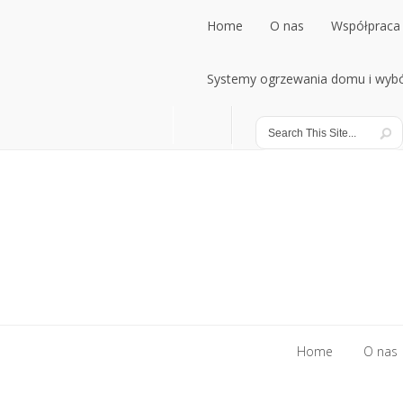
Home
O nas
Współpraca 
Home
Systemy ogrzewania domu i wybó
O nas
Współpraca 
Systemy ogrzewania domu i wybó
Home
O nas