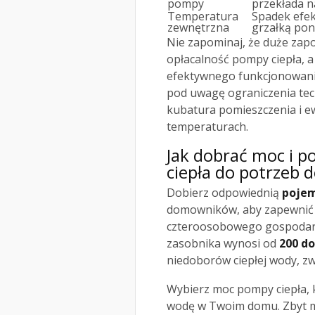
pompy
przekłada n
Temperatura
Spadek efek
zewnętrzna
grzałką pon
Nie zapominaj, że duże zap
opłacalność pompy ciepła, a
efektywnego funkcjonowania
pod uwagę ograniczenia tec
kubatura pomieszczenia i ew
temperaturach.
Jak dobrać moc i 
ciepła do potrzeb
Dobierz odpowiednią
pojem
domowników, aby zapewnić k
czteroosobowego gospodar
zasobnika wynosi od
200 do
niedoborów ciepłej wody, z
Wybierz moc pompy ciepła, 
wodę w Twoim domu. Zbyt m