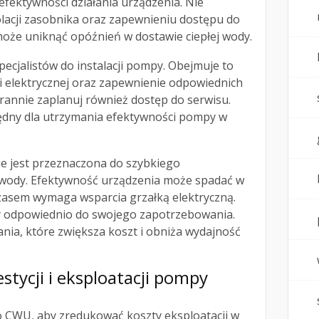
efektywności działania urządzenia. Nie
olacji zasobnika oraz zapewnieniu dostępu do
może uniknąć opóźnień w dostawie ciepłej wody.
ecjalistów do instalacji pompy. Obejmuje to
 i elektrycznej oraz zapewnienie odpowiednich
rannie zaplanuj również dostęp do serwisu.
będny dla utrzymania efektywności pompy w
ie jest przeznaczona do szybkiego
 wody. Efektywność urządzenia może spadać w
czasem wymaga wsparcia grzałką elektryczną.
 odpowiednio do swojego zapotrzebowania.
nia, które zwiększa koszt i obniża wydajność
estycji i eksploatacji pompy
 CWU, aby zredukować koszty eksploatacji w