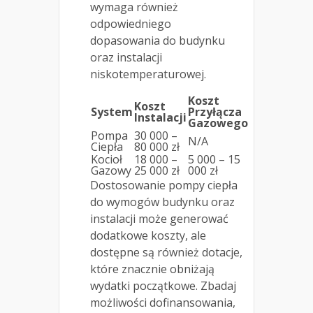
wymaga również
odpowiedniego
dopasowania do budynku
oraz instalacji
niskotemperaturowej.
Koszt
Koszt
System
Przyłącza
Instalacji
Gazowego
Pompa
30 000 –
N/A
Ciepła
80 000 zł
Kocioł
18 000 –
5 000 – 15
Gazowy
25 000 zł
000 zł
Dostosowanie pompy ciepła
do wymogów budynku oraz
instalacji może generować
dodatkowe koszty, ale
dostępne są również dotacje,
które znacznie obniżają
wydatki początkowe. Zbadaj
możliwości dofinansowania,