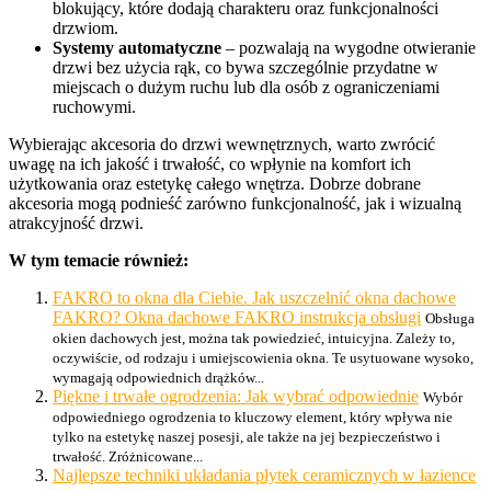
blokujący, które dodają charakteru oraz funkcjonalności
drzwiom.
Systemy automatyczne
– pozwalają na wygodne otwieranie
drzwi bez użycia rąk, co bywa szczególnie przydatne w
miejscach o dużym ruchu lub dla osób z ograniczeniami
ruchowymi.
Wybierając akcesoria do drzwi wewnętrznych, warto zwrócić
uwagę na ich jakość i trwałość, co wpłynie na komfort ich
użytkowania oraz estetykę całego wnętrza. Dobrze dobrane
akcesoria mogą podnieść zarówno funkcjonalność, jak i wizualną
atrakcyjność drzwi.
W tym temacie również:
FAKRO to okna dla Ciebie. Jak uszczelnić okna dachowe
FAKRO? Okna dachowe FAKRO instrukcja obsługi
Obsługa
okien dachowych jest, można tak powiedzieć, intuicyjna. Zależy to,
oczywiście, od rodzaju i umiejscowienia okna. Te usytuowane wysoko,
wymagają odpowiednich drążków...
Piękne i trwałe ogrodzenia: Jak wybrać odpowiednie
Wybór
odpowiedniego ogrodzenia to kluczowy element, który wpływa nie
tylko na estetykę naszej posesji, ale także na jej bezpieczeństwo i
trwałość. Zróżnicowane...
Najlepsze techniki układania płytek ceramicznych w łazience