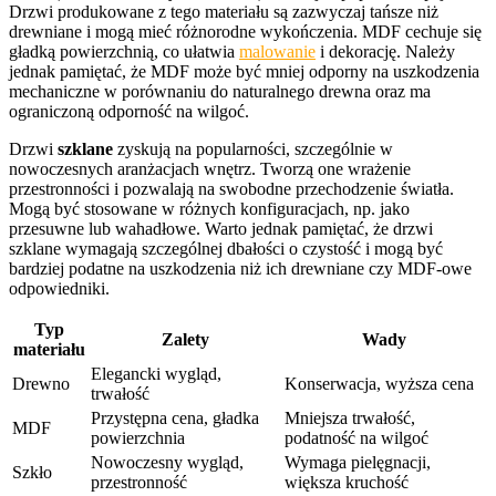
Drzwi produkowane z tego materiału są zazwyczaj tańsze niż
drewniane i mogą mieć różnorodne wykończenia. MDF cechuje się
gładką powierzchnią, co ułatwia
malowanie
i dekorację. Należy
jednak pamiętać, że MDF może być mniej odporny na uszkodzenia
mechaniczne w porównaniu do naturalnego drewna oraz ma
ograniczoną odporność na wilgoć.
Drzwi
szklane
zyskują na popularności, szczególnie w
nowoczesnych aranżacjach wnętrz. Tworzą one wrażenie
przestronności i pozwalają na swobodne przechodzenie światła.
Mogą być stosowane w różnych konfiguracjach, np. jako
przesuwne lub wahadłowe. Warto jednak pamiętać, że drzwi
szklane wymagają szczególnej dbałości o czystość i mogą być
bardziej podatne na uszkodzenia niż ich drewniane czy MDF-owe
odpowiedniki.
Typ
Zalety
Wady
materiału
Elegancki wygląd,
Drewno
Konserwacja, wyższa cena
trwałość
Przystępna cena, gładka
Mniejsza trwałość,
MDF
powierzchnia
podatność na wilgoć
Nowoczesny wygląd,
Wymaga pielęgnacji,
Szkło
przestronność
większa kruchość