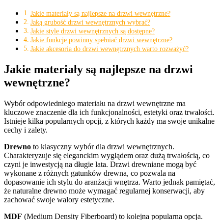
Jakie materiały są najlepsze na drzwi wewnętrzne?
Jaką grubość drzwi wewnętrznych wybrać?
Jakie style drzwi wewnętrznych są dostępne?
Jakie funkcje powinny spełniać drzwi wewnętrzne?
Jakie akcesoria do drzwi wewnętrznych warto rozważyć?
Jakie materiały są najlepsze na drzwi
wewnętrzne?
Wybór odpowiedniego materiału na drzwi wewnętrzne ma
kluczowe znaczenie dla ich funkcjonalności, estetyki oraz trwałości.
Istnieje kilka popularnych opcji, z których każdy ma swoje unikalne
cechy i zalety.
Drewno
to klasyczny wybór dla drzwi wewnętrznych.
Charakteryzuje się eleganckim wyglądem oraz dużą trwałością, co
czyni je inwestycją na długie lata. Drzwi drewniane mogą być
wykonane z różnych gatunków drewna, co pozwala na
dopasowanie ich stylu do aranżacji wnętrza. Warto jednak pamiętać,
że naturalne drewno może wymagać regularnej konserwacji, aby
zachować swoje walory estetyczne.
MDF
(Medium Density Fiberboard) to kolejna popularna opcja.