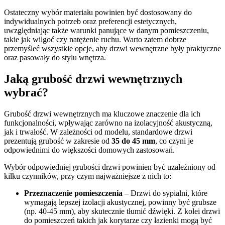
Ostateczny wybór materiału powinien być dostosowany do
indywidualnych potrzeb oraz preferencji estetycznych,
uwzględniając także warunki panujące w danym pomieszczeniu,
takie jak wilgoć czy natężenie ruchu. Warto zatem dobrze
przemyśleć wszystkie opcje, aby drzwi wewnętrzne były praktyczne
oraz pasowały do stylu wnętrza.
Jaką grubość drzwi wewnętrznych
wybrać?
Grubość drzwi wewnętrznych ma kluczowe znaczenie dla ich
funkcjonalności, wpływając zarówno na izolacyjność akustyczną,
jak i trwałość. W zależności od modelu, standardowe drzwi
prezentują grubość w zakresie od
35 do 45 mm
, co czyni je
odpowiednimi do większości domowych zastosowań.
Wybór odpowiedniej grubości drzwi powinien być uzależniony od
kilku czynników, przy czym najważniejsze z nich to:
Przeznaczenie pomieszczenia
– Drzwi do sypialni, które
wymagają lepszej izolacji akustycznej, powinny być grubsze
(np. 40-45 mm), aby skutecznie tłumić dźwięki. Z kolei drzwi
do pomieszczeń takich jak korytarze czy łazienki mogą być