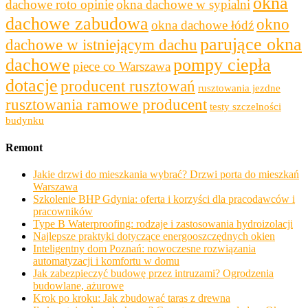
okna
dachowe roto opinie
okna dachowe w sypialni
dachowe zabudowa
okno
okna dachowe łódź
parujące okna
dachowe w istniejącym dachu
dachowe
pompy ciepła
piece co Warszawa
dotacje
producent rusztowań
rusztowania jezdne
rusztowania ramowe producent
testy szczelności
budynku
Remont
Jakie drzwi do mieszkania wybrać? Drzwi porta do mieszkań
Warszawa
Szkolenie BHP Gdynia: oferta i korzyści dla pracodawców i
pracowników
Type B Waterproofing: rodzaje i zastosowania hydroizolacji
Najlepsze praktyki dotyczące energooszczędnych okien
Inteligentny dom Poznań: nowoczesne rozwiązania
automatyzacji i komfortu w domu
Jak zabezpieczyć budowę przez intruzami? Ogrodzenia
budowlane, ażurowe
Krok po kroku: Jak zbudować taras z drewna