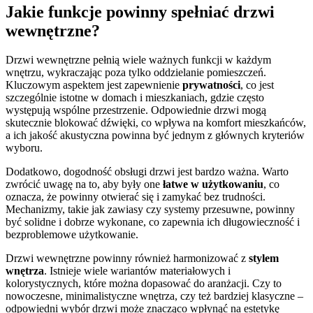
Jakie funkcje powinny spełniać drzwi
wewnętrzne?
Drzwi wewnętrzne pełnią wiele ważnych funkcji w każdym
wnętrzu, wykraczając poza tylko oddzielanie pomieszczeń.
Kluczowym aspektem jest zapewnienie
prywatności
, co jest
szczególnie istotne w domach i mieszkaniach, gdzie często
występują wspólne przestrzenie. Odpowiednie drzwi mogą
skutecznie blokować dźwięki, co wpływa na komfort mieszkańców,
a ich jakość akustyczna powinna być jednym z głównych kryteriów
wyboru.
Dodatkowo, dogodność obsługi drzwi jest bardzo ważna. Warto
zwrócić uwagę na to, aby były one
łatwe w użytkowaniu
, co
oznacza, że powinny otwierać się i zamykać bez trudności.
Mechanizmy, takie jak zawiasy czy systemy przesuwne, powinny
być solidne i dobrze wykonane, co zapewnia ich długowieczność i
bezproblemowe użytkowanie.
Drzwi wewnętrzne powinny również harmonizować z
stylem
wnętrza
. Istnieje wiele wariantów materiałowych i
kolorystycznych, które można dopasować do aranżacji. Czy to
nowoczesne, minimalistyczne wnętrza, czy też bardziej klasyczne –
odpowiedni wybór drzwi może znacząco wpłynąć na estetykę