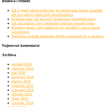
Budowa i remont
Jak wybrać odpowiedni piec do ogrzewania domu: poradnik
dla przyszłych właścicieli nieruchomości
Remonty biur: jak stworzyć inspirującą przestrzeń pracy
Jak oszczędzać czas i pieniądze podczas remontu domu
Remonty fasad z płyt sidingowych: trwałość i nowoczesne
wzornictwo
Najlepsze techniki układania płytek ceramicznych w łazience
Najnowsze komentarze
Archiwa
sierpień 2026
czerwiec 2026
maj 2026
kwiecień 2026
marzec 2026
wrzesień 2025
wrzesień 2024
sierpień 2024
lipiec 2024
czerwiec 2024