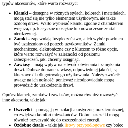
typów akcesoriów, które warto rozważyć:
Klamki
– dostępne w różnych stylach, kolorach i materiałach,
mogą stać się nie tylko elementem użytkowym, ale także
ozdobą drzwi. Warto wybierać klamki zgodne z charakterem
wnętrza, np. klasyczne mosiężne lub nowoczesne ze stali
nierdzewnej.
Zamki
– zapewniają bezpieczeństwo, a ich wybór powinien
być uzależniony od potrzeb użytkowników. Zamki
mechaniczne, elektroniczne czy z kluczem to różne opcje,
które warto rozważyć w zależności od poziomu
zabezpieczeń, jaki chcemy osiągnąć.
Zawiasy
– mają wpływ na łatwość otwierania i zamykania
drzwi. Dobrze dobrane zawiasy, odpowiedniej jakości, są
kluczowe dla długotrwałego użytkowania. Należy zwrócić
uwagę na ich nośność, ponieważ nieodpowiednie mogą
prowadzić do uszkodzenia drzwi.
Oprócz klamek, zamków i zawiasów, można również rozważyć
inne akcesoria, takie jak:
Uszczelki
– pomagają w izolacji akustycznej oraz termicznej,
co zwiększa komfort mieszkańców. Dobre uszczelki mogą
również przyczynić się do oszczędności energii.
Ozdobne detale
– takie jak
listwy przypodłogowe
czy bolec