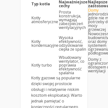
Najważniejsze
Najlepsze
Typ kotła
cechy
zastosow
Domy
Prosta
jednorodzi
konstrukcja,
Kotły
gdzie nie 
wymagają
atmosferyczne
potrzeby d
zabezpieczeń
mocy
wentylacyjnych
grzewczej
Nowoczes
Wysoka
budownict
Kotły
efektywność,
oraz domy 
kondensacyjne
odzyskiwanie
systemem
ciepła ze spalin
ogrzewani
podłogow
Wbudowany
Domy z
wentylator, co
ograniczo
Kotły turbo
poprawia
dostępem 
efektywność
wentylacji
spalania
Kotły gazowe są popularne
dzięki swojej prostocie
obsługi i relatywnie niskim
kosztom eksploatacji. Warto
jednak pamiętać o
konieczności regularnego