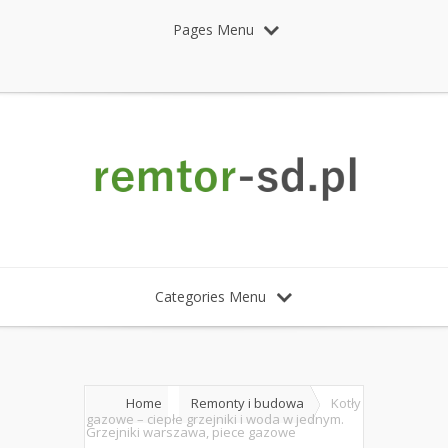
Pages Menu
Categories Menu
Home
Remonty i budowa
Kotły
gazowe – ciepłe grzejniki i woda w jednym.
Grzejniki warszawa, piece gazowe