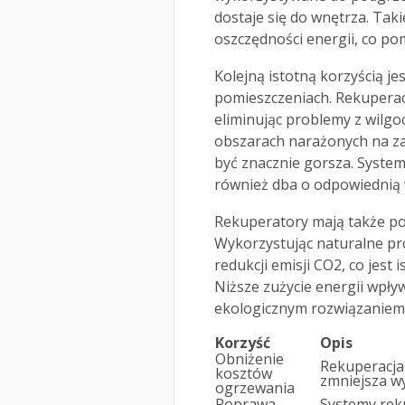
dostaje się do wnętrza. Tak
oszczędności energii, co p
Kolejną istotną korzyścią je
pomieszczeniach. Rekuperac
eliminując problemy z wilgoc
obszarach narażonych na za
być znacznie gorsza. System t
również dba o odpowiednią w
Rekuperatory mają także p
Wykorzystując naturalne pro
redukcji emisji CO2, co jest
Niższe zużycie energii wpły
ekologicznym rozwiązaniem
Korzyść
Opis
Obniżenie
Rekuperacja 
kosztów
zmniejsza wy
ogrzewania
Poprawa
Systemy reku