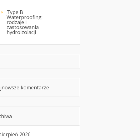
Type B
Waterproofing:
rodzaje i
zastosowania
hydroizolacji
jnowsze komentarze
chiwa
sierpień 2026