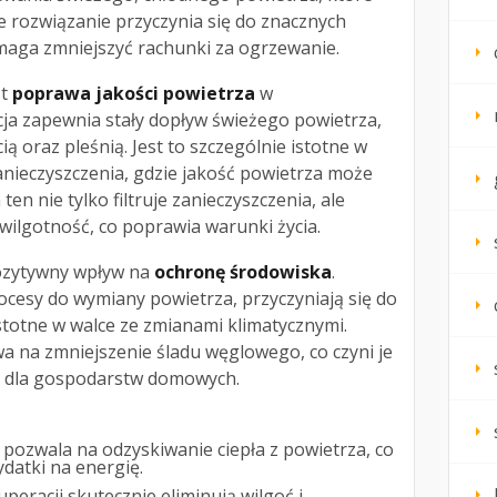
ie rozwiązanie przyczynia się do znacznych
omaga zmniejszyć rachunki za ogrzewanie.
st
poprawa jakości powietrza
w
ja zapewnia stały dopływ świeżego powietrza,
ią oraz pleśnią. Jest to szczególnie istotne w
nieczyszczenia, gdzie jakość powietrza może
en nie tylko filtruje zanieczyszczenia, ale
ilgotność, co poprawia warunki życia.
ozytywny wpływ na
ochronę środowiska
.
cesy do wymiany powietrza, przyczyniają się do
 istotne w walce ze zmianami klimatycznymi.
wa na zmniejszenie śladu węglowego, co czyni je
 dla gospodarstw domowych.
pozwala na odzyskiwanie ciepła z powietrza, co
datki na energię.
peracji skutecznie eliminują wilgoć i