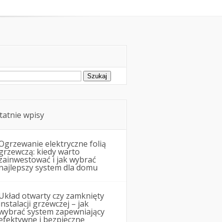
ukaj:
tatnie wpisy
Ogrzewanie elektryczne folią
grzewczą: kiedy warto
zainwestować i jak wybrać
najlepszy system dla domu
Układ otwarty czy zamknięty
instalacji grzewczej – jak
wybrać system zapewniający
efektywne i bezpieczne