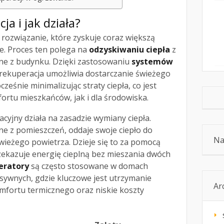
ja i jak działa?
rozwiązanie, które zyskuje coraz większą
. Proces ten polega na
odzyskiwaniu ciepła
z
ane z budynku. Dzięki zastosowaniu
systemów
 rekuperacja umożliwia dostarczanie świeżego
ześnie minimalizując straty ciepła, co jest
ortu mieszkańców, jak i dla środowiska.
cyjny działa na zasadzie wymiany ciepła.
ne z pomieszczeń, oddaje swoje ciepło do
Na
ieżego powietrza. Dzieje się to za pomocą
zekazuje energię cieplną bez mieszania dwóch
eratory
są często stosowane w domach
ywnych, gdzie kluczowe jest utrzymanie
Ar
fortu termicznego oraz niskie koszty