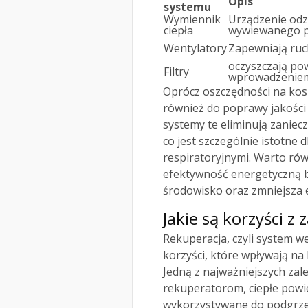
Opis
systemu
Wymiennik
Urządzenie odz
ciepła
wywiewanego p
Wentylatory
Zapewniają ruc
oczyszczają po
Filtry
wprowadzenie
Oprócz oszczędności na kos
również do poprawy jakości p
systemy te eliminują zaniec
co jest szczególnie istotne 
respiratoryjnymi. Warto rów
efektywność energetyczną 
środowisko oraz zmniejsza 
Jakie są korzyści z
Rekuperacja, czyli system we
korzyści, które wpływają na
Jedną z najważniejszych zale
rekuperatorom, ciepłe powi
wykorzystywane do podgrze