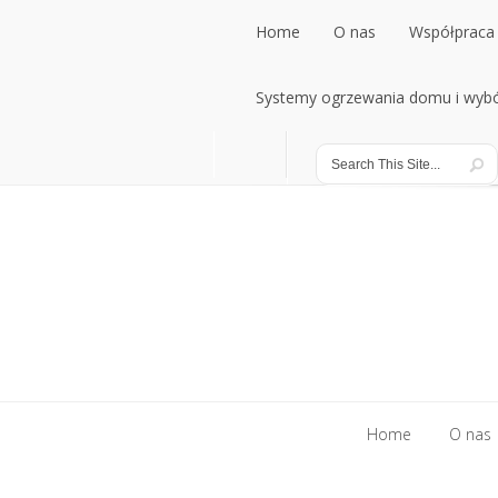
Home
O nas
Współpraca 
Systemy ogrzewania domu i wybó
Home
O nas