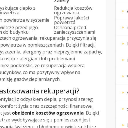
Zalety
yskujące ciepło z
Redukcja kosztów
owietrza
ogrzewania
Poprawa jakości
h powietrza w systemie
powietrza
wietrze przed jego
Ochrona przed
m do budynku
zanieczyszczeniami
ztach ogrzewania, rekuperacja przyczynia się
owietrza w pomieszczeniach. Dzięki filtracji,
zyszczenia, alergeny oraz nieprzyjemne zapachy,
dla osób z alergiami lub problemami
nież podkreślić, że rekuperacja wspiera
budynków, co ma pozytywny wpływ na
emisję gazów cieplarnianych.
 zastosowania rekuperacji?
ntylacji z odzyskiem ciepła, przynosi szereg
 komfort życia oraz oszczędności finansowe.
t jest
obniżenie kosztów ogrzewania
. Dzięki
etrze wydobywające się z pomieszczeń jest
wania świeżego, chłodnego powietrza, które