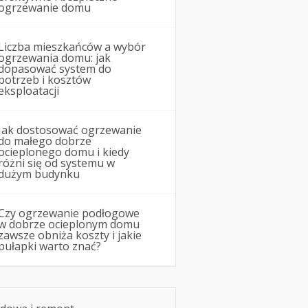
ogrzewanie domu
Liczba mieszkańców a wybór
ogrzewania domu: jak
dopasować system do
potrzeb i kosztów
eksploatacji
Jak dostosować ogrzewanie
do małego dobrze
ocieplonego domu i kiedy
różni się od systemu w
dużym budynku
Czy ogrzewanie podłogowe
w dobrze ocieplonym domu
zawsze obniża koszty i jakie
pułapki warto znać?