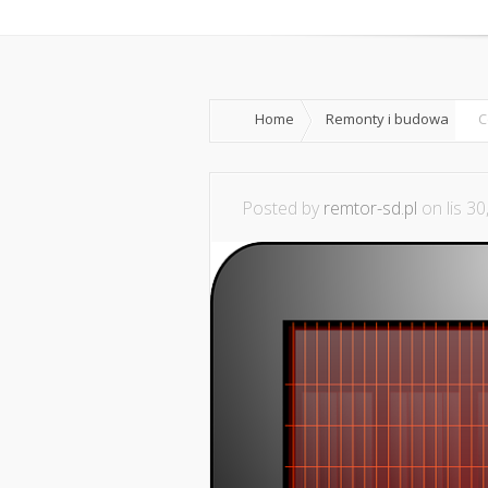
Home
Remonty i budowa
C
Posted by
remtor-sd.pl
on lis 30