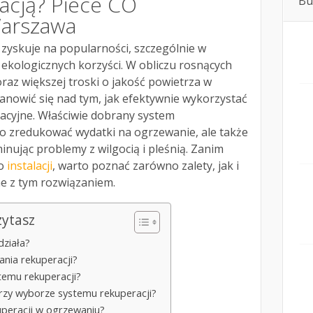
acją? Piece CO
Bu
Warszawa
 zyskuje na popularności, szczególnie w
ekologicznych korzyści. W obliczu rosnących
az większej troski o jakość powietrza w
anowić się nad tym, jak efektywnie wykorzystać
cyjne. Właściwie dobrany system
ko zredukować wydatki na ogrzewanie, ale także
inując problemy z wilgocią i pleśnią. Zanim
 o
instalacji
, warto poznać zarówno zalety, jak i
ne z tym rozwiązaniem.
zytasz
działa?
ania rekuperacji?
ystemu rekuperacji?
przy wyborze systemu rekuperacji?
kuperacji w ogrzewaniu?