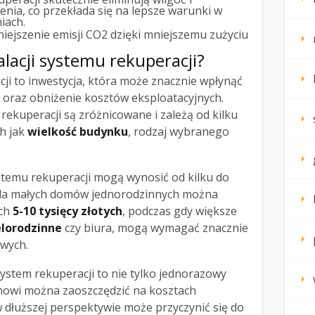
enia, co przekłada się na lepsze warunki w
iach.
iejszenie emisji CO2 dzięki mniejszemu zużyciu
talacji systemu rekuperacji?
ji to inwestycja, która może znacznie wpłynąć
 oraz obniżenie kosztów eksploatacyjnych.
rekuperacji są zróżnicowane i zależą od kilku
h jak
wielkość budynku
, rodzaj wybranego
systemu rekuperacji mogą wynosić od kilku do
. Dla małych domów jednorodzinnych można
ach
5-10 tysięcy złotych
, podczas gdy większe
lorodzinne
czy biura, mogą wymagać znacznie
wych.
ystem rekuperacji to nie tylko jednorazowy
mowi można zaoszczędzić na kosztach
 w dłuższej perspektywie może przyczynić się do