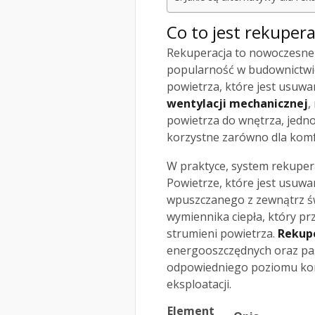
Co to jest rekuperac
Rekuperacja to nowoczesne 
popularność w budownictwie
powietrza, które jest usuw
wentylacji mechanicznej
,
powietrza do wnętrza, jednoc
korzystne zarówno dla komf
W praktyce, system rekupera
Powietrze, które jest usuwa
wpuszczanego z zewnątrz św
wymiennika ciepła, który pr
strumieni powietrza.
Rekup
energooszczędnych oraz pas
odpowiedniego poziomu kom
eksploatacji.
Element