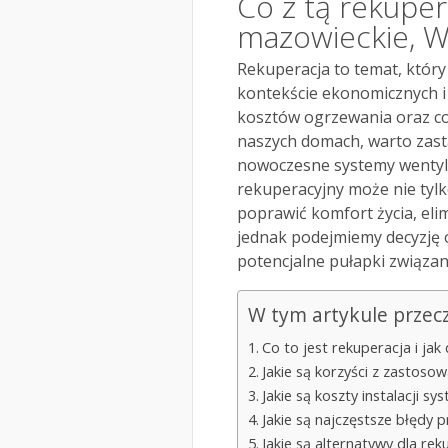
Co z tą rekuper
mazowieckie, 
Rekuperacja to temat, który
kontekście ekonomicznych i 
kosztów ogrzewania oraz cor
naszych domach, warto zast
nowoczesne systemy wentyla
rekuperacyjny może nie tyl
poprawić komfort życia, elim
jednak podejmiemy decyzję
potencjalne pułapki związa
W tym artykule przec
Co to jest rekuperacja i jak 
Jakie są korzyści z zastosow
Jakie są koszty instalacji s
Jakie są najczęstsze błędy 
Jakie są alternatywy dla re