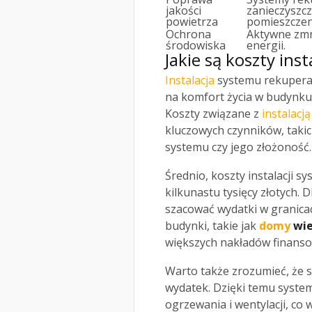
jakości
zanieczyszcz
powietrza
pomieszczen
Ochrona
Aktywne zmn
środowiska
energii.
Jakie są koszty ins
Instalacja
systemu rekuperac
na komfort życia w budynku
Koszty związane z
instalacją
kluczowych czynników, takic
systemu czy jego złożoność.
Średnio, koszty instalacji 
kilkunastu tysięcy złotych
szacować wydatki w granic
budynki, takie jak
domy
wie
większych nakładów finanso
Warto także zrozumieć, że s
wydatek. Dzięki temu syste
ogrzewania i wentylacji, co