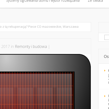
Systemy ogrzewania domu i wybór rozwiązania
Ze świata
o z tą rekuperacją? Piece CO mazowieckie, Warszawa
Sz
, 2017 in
Remonty i budowa
|
Os